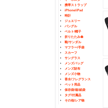
携帯ストラップ
iPhone/iPad
時計
ジュエリー
バングル
ベルト/帽子
折りたたみ傘
靴/サンダル
マフラー/手袋
スカーフ
サングラス
メンズバッグ
メンズ財布
メンズ小物
香水/フレグランス
ペット用品
保存袋/箱/紙袋
タグ/付属品
その他/レア物