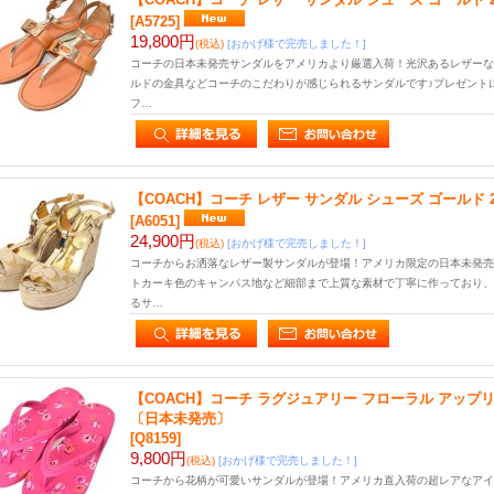
[A5725]
19,800円
(税込)
[おかげ様で完売しました！]
コーチの日本未発売サンダルをアメリカより厳選入荷！光沢あるレザーな
ルドの金具などコーチのこだわりが感じられるサンダルです♪プレゼントに
フ…
【COACH】コーチ レザー サンダル シューズ ゴールド 
[A6051]
24,900円
(税込)
[おかげ様で完売しました！]
コーチからお洒落なレザー製サンダルが登場！アメリカ限定の日本未発売
トカーキ色のキャンパス地など細部まで上質な素材で丁寧に作っており、
るサ…
【COACH】コーチ ラグジュアリー フローラル アップリケ
〔日本未発売〕
[Q8159]
9,800円
(税込)
[おかげ様で完売しました！]
コーチから花柄が可愛いサンダルが登場！アメリカ直入荷の超レアなアイ