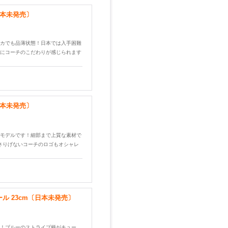
日本未発売〕
カでも品薄状態！日本では入手困難
にコーチのこだわりが感じられます
日本未発売〕
モデルです！細部まで上質な素材で
さりげないコーチのロゴもオシャレ
ール 23cm〔日本未発売〕
！ブルーのストライプ柄がキュー