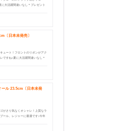
夏に大活躍間違いなし＊プレゼント
3cm〔日本未発売〕
キュート！フロントのリボンがアク
レですね♪夏に大活躍間違いなし＊
ール 23.5cm〔日本未発
ゴがさり気なくオシャレ！上質なラ
プール、レジャーに最適です♪今年