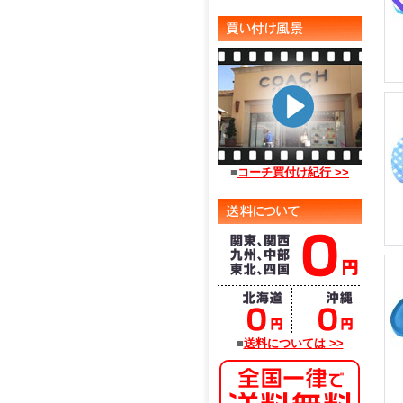
■
コーチ買付け紀行 >>
■
送料については >>