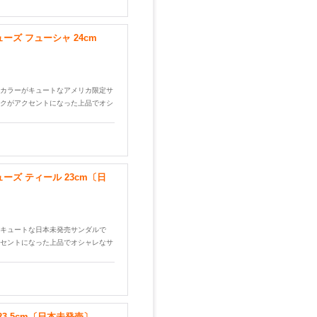
ーズ フューシャ 24cm
カラーがキュートなアメリカ限定サ
クがアクセントになった上品でオシ
ーズ ティール 23cm〔日
キュートな日本未発売サンダルで
セントになった上品でオシャレなサ
23.5cm〔日本未発売〕