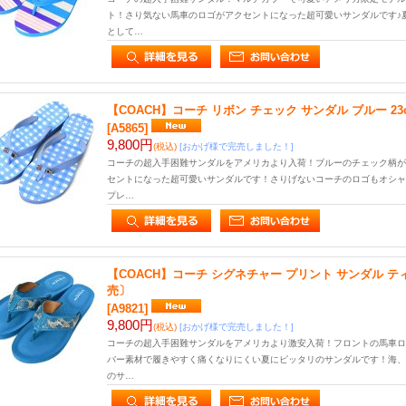
ト！さり気ない馬車のロゴがアクセントになった超可愛いサンダルです♪
として…
【COACH】コーチ リボン チェック サンダル ブルー 2
[A5865]
9,800円
(税込)
[おかげ様で完売しました！]
コーチの超入手困難サンダルをアメリカより入荷！ブルーのチェック柄が
セントになった超可愛いサンダルです！さりげないコーチのロゴもオシャ
プレ…
【COACH】コーチ シグネチャー プリント サンダル ティ
売〕
[A9821]
9,800円
(税込)
[おかげ様で完売しました！]
コーチの超入手困難サンダルをアメリカより激安入荷！フロントの馬車ロ
バー素材で履きやすく痛くなりにくい夏にピッタリのサンダルです！海、
のサ…