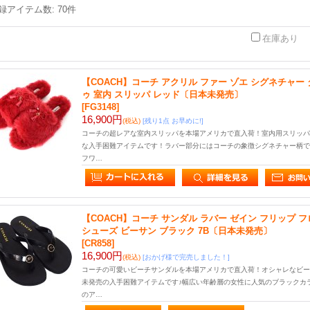
録アイテム数
:
70件
在庫あり
【COACH】コーチ アクリル ファー ゾエ シグネチャー
ゥ 室内 スリッパ レッド〔日本未発売〕
[FG3148]
16,900円
(税込)
[残り1点 お早めに!]
コーチの超レアな室内スリッパを本場アメリカで直入荷！室内用スリッパ
な入手困難アイテムです！ラバー部分にはコーチの象徴シグネチャー柄で
フワ…
【COACH】コーチ サンダル ラバー ゼイン フリップ 
シューズ ビーサン ブラック 7B〔日本未発売〕
[CR858]
16,900円
(税込)
[おかげ様で完売しました！]
コーチの可愛いビーチサンダルを本場アメリカで直入荷！オシャレなビー
未発売の入手困難アイテムです♪幅広い年齢層の女性に人気のブラックカ
のア…