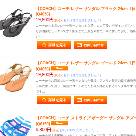
【COACH】コーチ レザー サンダル ブラック 24cm〔
[Q4056]
19,800円
(税込)
[おかげ様で完売しました！]
コーチから上品なレザー製サンダルを入荷！大人可愛いデザインでアメリ
なお洒落なサンダルです！細部まで上質な素材で丁寧に作っており、随所
♪さ…
【COACH】コーチ レザー サンダル ゴールド 24cm〔
[Q4056]
19,800円
(税込)
[おかげ様で完売しました！]
コーチからお洒落なレザー製サンダルが登場！アメリカ限定の日本未発売
丁寧に作っており、随所にコーチのこだわりが感じられるサンダルです♪
です…
【COACH】コーチ ストライプ ボーダー サンダル アズ
[Q8159]
9,800円
(税込)
[おかげ様で完売しました！]
コーチの超入手困難サンダル！マルチカラーで可愛いアメリカ限定モデル