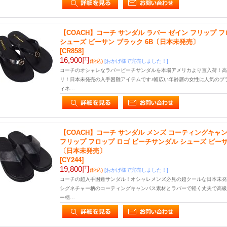
【COACH】コーチ サンダル ラバー ゼイン フリップ 
シューズ ビーサン ブラック 6B〔日本未発売〕
[CR858]
16,900円
(税込)
[おかげ様で完売しました！]
コーチのオシャレなラバービーチサンダルを本場アメリカより直入荷！高
リ！日本未発売の入手困難アイテムです♪幅広い年齢層の女性に人気のブ
ィネ…
【COACH】コーチ サンダル メンズ コーティングキャ
フリップ フロップ ロゴ ビーチサンダル シューズ ビーサ
〔日本未発売〕
[CY244]
19,800円
(税込)
[おかげ様で完売しました！]
コーチの超入手困難サンダル！オシャレメンズ必見の超クールな日本未発
シグネチャー柄のコーティングキャンバス素材とラバーで軽く丈夫で高級
ー柄…