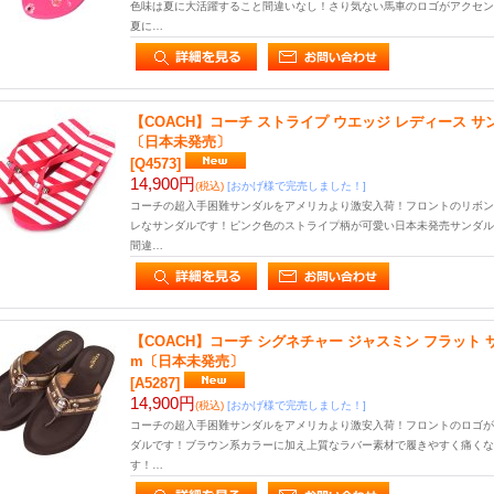
色味は夏に大活躍すること間違いなし！さり気ない馬車のロゴがアクセン
夏に…
【COACH】コーチ ストライプ ウエッジ レディース サン
〔日本未発売〕
[Q4573]
14,900円
(税込)
[おかげ様で完売しました！]
コーチの超入手困難サンダルをアメリカより激安入荷！フロントのリボン
レなサンダルです！ピンク色のストライプ柄が可愛い日本未発売サンダル
間違…
【COACH】コーチ シグネチャー ジャスミン フラット サ
m〔日本未発売〕
[A5287]
14,900円
(税込)
[おかげ様で完売しました！]
コーチの超入手困難サンダルをアメリカより激安入荷！フロントのロゴが
ダルです！ブラウン系カラーに加え上質なラバー素材で履きやすく痛くな
す！…