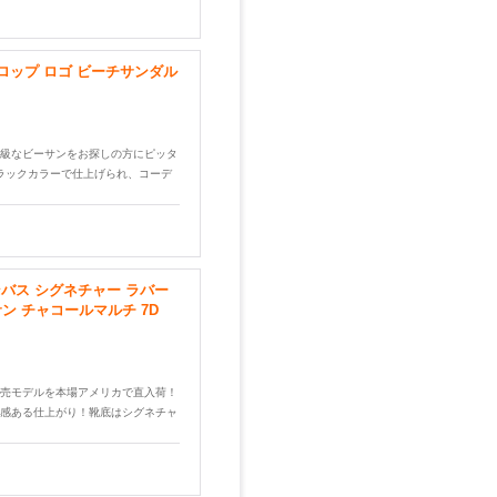
フロップ ロゴ ビーチサンダル
級なビーサンをお探しの方にピッタ
ラックカラーで仕上げられ、コーデ
ンバス シグネチャー ラバー
ン チャコールマルチ 7D
売モデルを本場アメリカで直入荷！
感ある仕上がり！靴底はシグネチャ