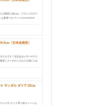
どが随所に使われ、フロントのゴー
も最適です♪アメリカのCOACH
24.5cm〔日本未発売〕
モデルです！光沢あるレザーやライ
随所にコーチのこだわりが感じられ
 サンダル ダリア 22cm
テムです♪ピンク系で超キュートな