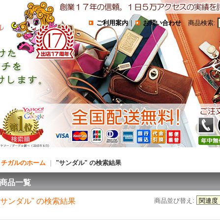
ご利用案内
｜
お問い合わせ
商品検索
:
コチガルのホーム
｜
"サンダル"
の
検索結果
商品一覧
"サンダル"
の
検索結果
商品並び替え
: