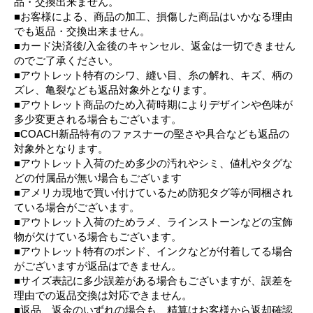
品・交換出来ません。
■お客様による、商品の加工、損傷した商品はいかなる理由
でも返品・交換出来ません。
■カード決済後/入金後のキャンセル、返金は一切できません
のでご了承ください。
■アウトレット特有のシワ、縫い目、糸の解れ、キズ、柄の
ズレ、亀裂なども返品対象外となります。
■アウトレット商品のため入荷時期によりデザインや色味が
多少変更される場合もございます。
■COACH新品特有のファスナーの堅さや具合なども返品の
対象外となります。
■アウトレット入荷のため多少の汚れやシミ、値札やタグな
どの付属品が無い場合もございます
■アメリカ現地で買い付けているため防犯タグ等が同梱され
ている場合がございます。
■アウトレット入荷のためラメ、ラインストーンなどの宝飾
物が欠けている場合もございます。
■アウトレット特有のボンド、インクなどが付着してる場合
がございますが返品はできません。
■サイズ表記に多少誤差がある場合もございますが、誤差を
理由での返品交換は対応できません。
■返品、返金のいずれの場合も、精算はお客様から返却確認