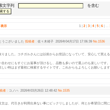
索文字列
を含む
て表示
1
|
2
|
3
|
4
|
5
|
6
|
...
とうございました
投稿者 :
佐々木靖子 2026年04月17日 17:06:39
No.1536
取りました。コチガルさんには以前からお世話になっていて、安心して買える
い合わせにもすぐにお返事が頂けるし、品数も多いので選ぶのも楽しいです。C
欲しい時はまず最初に検索するサイトです。これからもよろしくお願いします
稿者 :
コノハ 2026年03月26日 12:48:42
No.1535
注文は、代引きが利用出来ない事にビックリしましたが、何とか希望日に間に