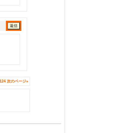
124
次のページ
»