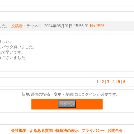
した。
投稿者 :
ラウネロ 2024年08月01日 15:56:01
No.1526
ました。
にバック買いました。
包で早いです。
うございました。
1
|
2
|
3
|
4
|
5
|
6
|
...
新規/返信の投稿・変更・削除にはログインが必要です。
会社概要
よるある質問
特商法の表示
プライバシー
お問合せ
-
-
-
-