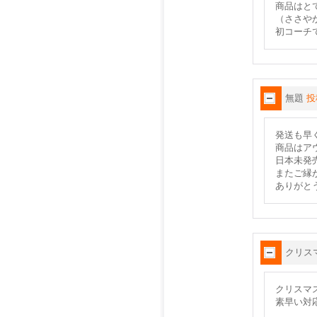
商品はと
（ささや
初コーチ
無題
投
発送も早
商品はア
日本未発
またご縁
ありがと
クリス
クリスマ
素早い対