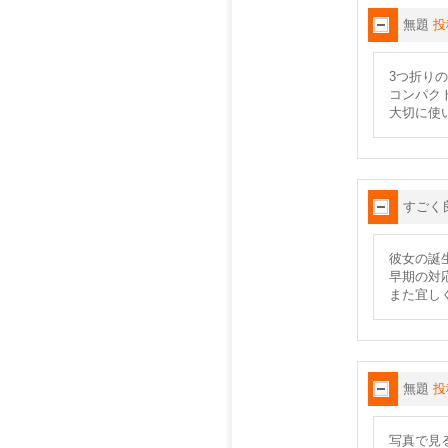
無題
投
3つ折り
コンパク
大切に使
すごく
彼女の誕
早期の対
また宜し
無題
投
写真で見