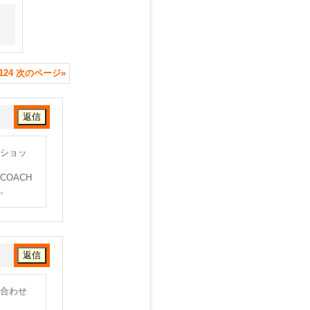
124
次のページ
»
ショッ
OACH
。
合わせ