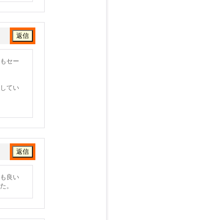
かもセー
してい
も良い
た。