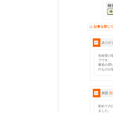
検
記事を閉じ
ありが
先程受け
プです。
事前の問
のものが
無題
投
初めての
ました。