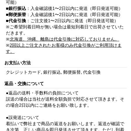
可能）
■
銀行振込
：入金確認後1〜2日以内に発送（即日発送可能）
■
郵便振替
：入金確認後1〜2日以内に発送（即日発送可能）
■
代金引換
：ご注文後1〜2日以内に発送（即日発送可能）
※ご希望到着日時が無い場合は最短到着日で出荷させていた
だきます。
※
北海道、沖縄、離島は代金引換に対応しておりません。
※
2回以上ご注文されたお客様のみ代金引換がご利用頂けま
す。
お支払い方法
クレジットカード, 銀行振込, 郵便振替, 代金引換
返品・交換について
●返品の送料・手数料の負担について
誤送の場合は当社が送料全額負担で対応させて頂きます。そ
の場合2日以内にご連絡をお願い致します。
●誤発送について
着払いで弊社まで商品の返送をお願いします。返送が確認で
き次第、正しい商品を即日発送させて頂きます。ただし到着