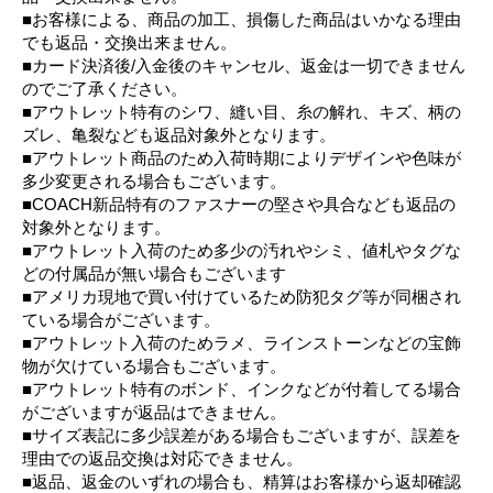
■お客様による、商品の加工、損傷した商品はいかなる理由
でも返品・交換出来ません。
■カード決済後/入金後のキャンセル、返金は一切できません
のでご了承ください。
■アウトレット特有のシワ、縫い目、糸の解れ、キズ、柄の
ズレ、亀裂なども返品対象外となります。
■アウトレット商品のため入荷時期によりデザインや色味が
多少変更される場合もございます。
■COACH新品特有のファスナーの堅さや具合なども返品の
対象外となります。
■アウトレット入荷のため多少の汚れやシミ、値札やタグな
どの付属品が無い場合もございます
■アメリカ現地で買い付けているため防犯タグ等が同梱され
ている場合がございます。
■アウトレット入荷のためラメ、ラインストーンなどの宝飾
物が欠けている場合もございます。
■アウトレット特有のボンド、インクなどが付着してる場合
がございますが返品はできません。
■サイズ表記に多少誤差がある場合もございますが、誤差を
理由での返品交換は対応できません。
■返品、返金のいずれの場合も、精算はお客様から返却確認