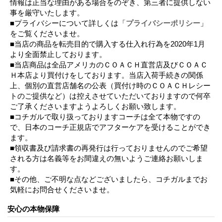
情報は正当な理由がある場合をのぞき、第三者に提供しない
事を厳守いたします。
■プライバシーについて詳しくは「
プライバシーポリシー
」
をご覧くださいませ。
■当店の商品を転売目的で購入する仕入れ行為を2020年1月
より全面禁止しております。
■当店商品は全品アメリカのＣＯＡＣＨ直営店及びＣＯＡＣ
Ｈ本店より買付けをしております。当店入荷手続きの関係
上、個別の直営店舗名の公表（買付け時のＣＯＡＣＨレシー
トのご提供など）は控えさせていただいておりますので何卒
ご了承くださいますようよろしくお願い致します。
■コチガルで取り扱っておりますコーチは全て本物ですの
で、日本のコーチ正規店でアフターケアを受けることができ
ます。
■領収書及び請求書の再発行は行っておりませんのでご希望
される方は名義等をお間違えの無いようご連絡お願いしま
す。
■その他、ご不明な点などございましたら、コチガルまでお
気軽にお問合せくださいませ。
安心の本物保障