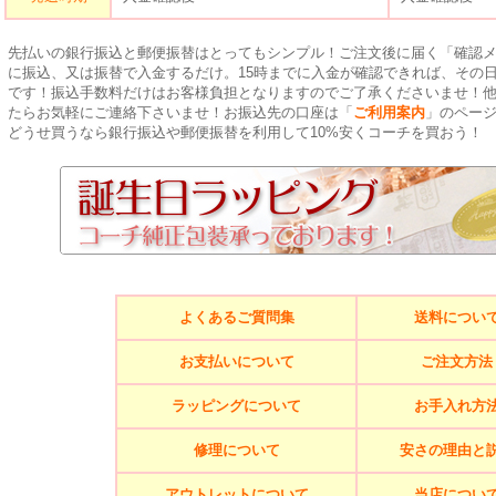
先払いの銀行振込と郵便振替はとってもシンプル！ご注文後に届く「確認
に振込、又は振替で入金するだけ。15時までに入金が確認できれば、その
です！振込手数料だけはお客様負担となりますのでご了承くださいませ！
たらお気軽にご連絡下さいませ！お振込先の口座は「
ご利用案内
」のペー
どうせ買うなら銀行振込や郵便振替を利用して10%安くコーチを買おう！
よくあるご質問集
送料につい
お支払いについて
ご注文方法
ラッピングについて
お手入れ方
修理について
安さの理由と
アウトレットについて
当店につい