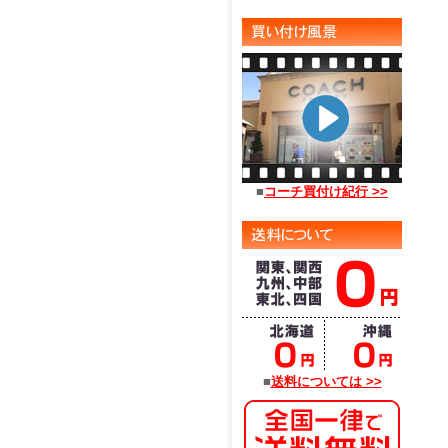
■
コーチ買付け紀行 >>
■
送料については >>