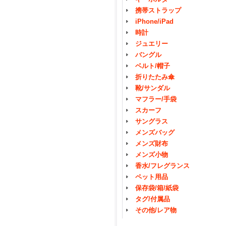
携帯ストラップ
iPhone/iPad
時計
ジュエリー
バングル
ベルト/帽子
折りたたみ傘
靴/サンダル
マフラー/手袋
スカーフ
サングラス
メンズバッグ
メンズ財布
メンズ小物
香水/フレグランス
ペット用品
保存袋/箱/紙袋
タグ/付属品
その他/レア物