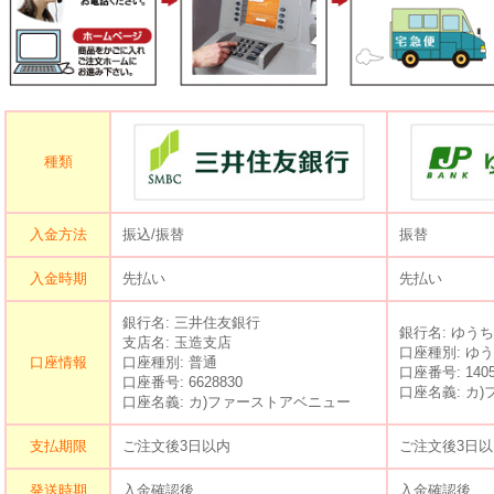
種類
入金方法
振込/振替
振替
入金時期
先払い
先払い
銀行名: 三井住友銀行
銀行名: ゆう
支店名: 玉造支店
口座種別: ゆ
口座情報
口座種別: 普通
口座番号: 14050
口座番号: 6628830
口座名義: カ
口座名義: カ)ファーストアベニュー
支払期限
ご注文後3日以内
ご注文後3日以
発送時期
入金確認後
入金確認後