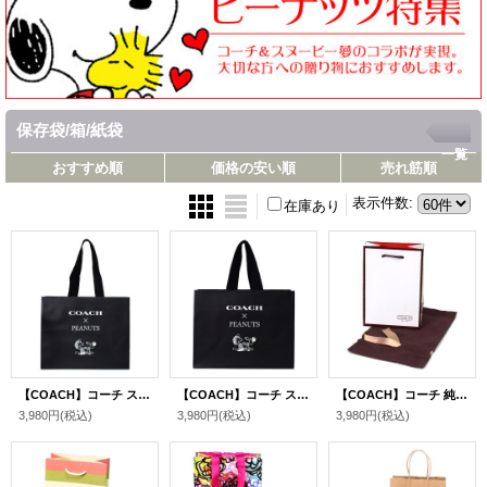
保存袋/箱/紙袋
一覧
おすすめ順
価格の安い順
売れ筋順
表示件数
:
在庫あり
【COACH】コーチ スヌーピー ショップバッグ ピーナッツ コラボ ラージ 純正紙袋 ブラックマルチ（送料無料）
【COACH】コーチ スヌーピー ショップバッグ ピーナッツ コラボ 純正紙袋 ブラックマルチ（送料無料）
【COACH】コーチ 純正紙袋 ミニ ブティック リボン付き 巾着布袋 セット プレゼントキット ギフトキット ギフトセット ラッピングセット マルチ（送料無料）
3,980円
(税込)
3,980円
(税込)
3,980円
(税込)