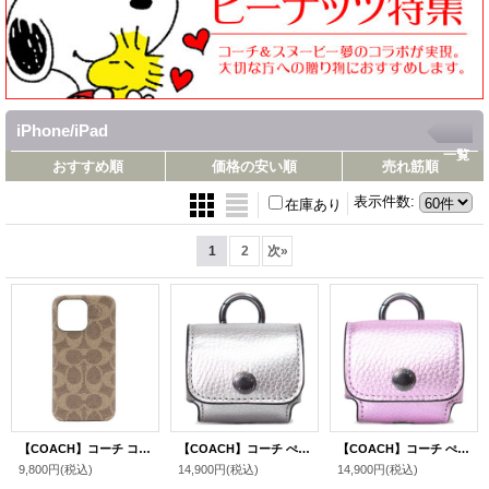
iPhone/iPad
一覧
おすすめ順
価格の安い順
売れ筋順
表示件数
:
在庫あり
1
2
次
»
【COACH】コーチ コーティングキャンバス シグネチャー iPhone13PRO専用 スマホケース スマホカバー カーキ【訳あり】〔日本未発売〕
【COACH】コーチ ぺブルレザー イヤホン airpods pro エアーポッズプロ ケース バッグチャーム キーホルダー メタリックアッシュ（日本未発売）
【COACH】コーチ ぺブルレザー イヤホン airpods pro エアーポッズプロ ケース バッグチャーム キーホルダー メタリックライラック（日本未発売）
9,800円
(税込)
14,900円
(税込)
14,900円
(税込)