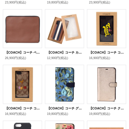
23,900円
(税込)
19,800円
(税込)
23,900円
(税込)
【COACH】コーチ ペブルレザー タブレット iPad テック ケース サドル〔日本未発売〕
【COACH】コーチ カーフレザー バーシティー ストライプ iPhoneX/Xs（iPhone10/10s）専用 ケース サドル×ミッドナイトネイビー×チャーク〔日本未発売〕
【COACH】コーチ コーティングキャンバス シグネチャー ロゴ プラーク チェリー さくらんぼ iPhone6s、iPhone7、iPhone8専用 ケース マホガニー×マルチカラー〔日本未発売〕
26,900円
(税込)
12,900円
(税込)
16,900円
(税込)
【COACH】コーチ コーティングキャンバス シグネチャー チェリー さくらんぼ柄 プリント iPhone6s、iPhone7、iPhone8専用 ケース カーキマルチ〔日本未発売〕
【COACH】コーチ グラブタンレザー スリーピング ローズ 花柄 フラワー フローラル プリント フォリオ iPhoneX/Xs（iPhone10/10s）専用 手帳型 ケース ブルーマルチ（日本未発売）
【COACH】コーチ クロスグレインレザー メタリック iPhoneX/Xs（iPhone10/10s）専用 手帳型 ケース プラチナム（日本未発売）
16,900円
(税込)
19,800円
(税込)
19,800円
(税込)