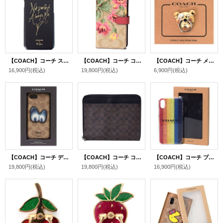
【COACH】コーチ スムースレザー セレーナ・ゴメス コラボ スクリプト iPhone6s、iPhone7、iPhone8専用 ケース ブラック〔日本未発売〕
【COACH】コーチ コーティングキャンパス シグネチャー リリー ブーケ 花柄 フラワー フローラル プリント フォリオ iPhoneXs MAX（iPhone10s MAX）専用 手帳型 ケース ライトカーキ×ピンク（日本未発売）
【COACH】コーチ メタル ベアー くま スマホ フォン グリップ バンカーリング ゴールド（日本未発売）
16,900円
(税込)
19,800円
(税込)
6,900円
(税込)
【COACH】コーチ ディズニー コラボ コーティングキャンバス グラブタンレザー シグネチャー フェアリーテール ディンキー アイ アップリケ iPhone6s、iPhone7、iPhone8専用 ケース ブラウンマルチ〔日本未発売〕
【COACH】コーチ コーティングキャンバス スムースレザー シグネチャー テック タブレット iPad ノートパソコン PCケース マホガニー×ブラック〔日本未発売〕
【COACH】コーチ プラスチック グリッター レインボー ストライプ iPhoneX/Xs（iPhone10/10s）専用 ケース マルチカラー〔日本未発売〕
19,800円
(税込)
19,800円
(税込)
16,900円
(税込)