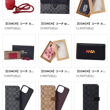
【COACH】コーチ カーフレザー イヤホン airpods エアーポッズ ケース 首かけ ランヤード クリムゾン（日本未発売）
【COACH】コーチ ipadケース PCケース コーティングキャンバス カーフレザー シグネチャー ミニ タブレット スリーブ iPad iPhone スマホ テック ケース チャコール〔日本未発売〕
【COACH】コーチ カーフレザー リフレクティブ ロゴ パッチ ポケット付き iPhoneX/Xs（iPhone10/10s）専用 ケース ミッドナイトネイビーマルチ〔日本未発売〕
4,980円
(税込)
19,800円
(税込)
12,900円
(税込)
【COACH】コーチ コーティングキャンバス カーフレザー シグネチャー ジップ フォン ポーチ＋lightning ライトニング ケーブル 専用BOX付 2点セット タンマルチ〔日本未発売〕
【COACH】コーチ シリコン オーバーサイズ スター 星柄 流れ星 ラメ iPhoneX,XS（iPhone10,10S）専用 ケース ペタルマルチ〔日本未発売〕
【COACH】コーチ メンズ グラブタンレザー NASA ロゴ スペースモチーフ 二つ折り 手帳型 iPhone スマホ フォンウォレット ブラック（日本未発売）
9,999円
(税込)
4,980円
(税込)
14,900円
(税込)