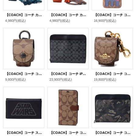
【COACH】コーチ カーフレザー イヤホン airpods エアーポッズ ケース 首かけ ランヤード リーフブルー（日本未発売）
【COACH】コーチ カーフレザー イヤホン airpods エアーポッズ ケース 首かけ ランヤード スパイスオレンジ（日本未発売）
【COACH】コーチ コーティングキャンバス シグネチャー LOVE ラブ プリント iPhone11Pro専用 スマホケース スマホカバー タン〔日本未発売〕
4,980円
(税込)
4,980円
(税込)
16,900円
(税込)
【COACH】コーチ コーティングキャンバス シグネチャー イヤホン airpods エアーポッズ ケース バッグチャーム キーホルダー タン（日本未発売）
【COACH】コーチ iPadケース PCケース コーティングキャンバス スムースレザー シグネチャー テック タブレット iPad ノートパソコン PCケース チャコール×ブラック〔日本未発売〕
【COACH】コーチ コーティングキャンバス シグネチャー イヤホン airpods ケース バッグチャーム キーホルダー カーキ×オックスブラッド（日本未発売）
9,800円
(税込)
23,900円
(税込)
19,800円
(税込)
【COACH】コーチ スムースカーフレザー スターウォーズ コラボ ロゴ モチーフ ラージ ユニバーサル フォン ウォレット iPhone スマホ マルチ 手帳型 ケース ブラック（日本未発売）
【COACH】コーチ コーティングキャンバス スムースレザー シグネチャー フォリオ 手帳型 iPhoneX/Xs（iPhone10/10s）専用 ケース カーキ（日本未発売）
【COACH】コーチ コーティングキャンバス カーフレザー カモフラージュ 迷彩柄 タブレット iPad テック ケース グリーン〔日本未発売〕