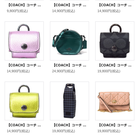
【COACH】コーチ コーティングキャンバス カーフレザー シグネチャー ラゲージ ネーム タグ キーホルダー カーキ〔日本未発売〕
【COACH】コーチ ぺブルレザー イヤホン airpods pro エアーポッズプロ ケース バッグチャーム キーホルダー メタリックアッシュ（日本未発売）
【COACH】コーチ コーティングキャンバス カーフレザー シグネチャー ハンド サニタイザー ハンドジェル 消毒液 ケース ホルダー カラビナ付き バッグチャーム キーホルダー チャコール（日本未発売）
9,800円
(税込)
14,900円
(税込)
14,900円
(税込)
【COACH】コーチ ぺブルレザー イヤホン airpods pro エアーポッズプロ ケース バッグチャーム キーホルダー メタリックライラック（日本未発売）
【COACH】コーチ カーフレザー メタリック キャンティーン 斜め掛け ショルダー クロスボディ バッグ メタリックグリーン（日本未発売）
【COACH】コーチ コーティングキャンバス カーフレザー シグネチャー イヤホン airpods pro エアーポッズプロ ケース バッグチャーム キーホルダー チャコール（日本未発売）
14,900円
(税込)
24,900円
(税込)
19,800円
(税込)
【COACH】コーチ ぺブルレザー イヤホン airpods pro エアーポッズプロ ケース バッグチャーム キーホルダー メタリックシトリン（日本未発売）
【COACH】コーチ コーティングキャンバス カーフレザー タイニー クラッシック プレイド チェック柄 プリント ワイン ボトル キャリア バッグ ネイビー〔日本未発売〕
【COACH】コーチ カーフレザー キルティング スタッズ チェーン クラッチ クロスボディー ショルダー 2way バッグ ビーチウッド（日本未発売）【訳あり】
14,900円
(税込)
19,800円
(税込)
19,800円
(税込)