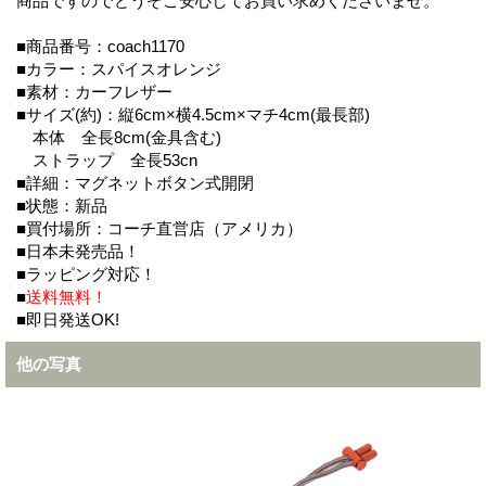
商品ですのでどうぞご安心してお買い求めくださいませ。
■商品番号：coach1170
■カラー：スパイスオレンジ
■素材：カーフレザー
■サイズ(約)：縦6cm×横4.5cm×マチ4cm(最長部)
本体 全長8cm(金具含む)
ストラップ 全長53cn
■詳細：マグネットボタン式開閉
■状態：新品
■買付場所：コーチ直営店（アメリカ）
■日本未発売品！
■ラッピング対応！
■
送料無料！
■即日発送OK!
他の写真