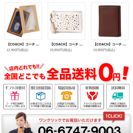
【COACH】コーチ カーフレザー リフレクティブ ロゴ パッチ ポケット付き iPhoneX/Xs（iPhone10/10s）専用 ケース ミッドナイトネイビーマルチ〔日本未発売〕
【COACH】コーチ カーフレザー スキャター リベット 花柄 フラワー フローラル アップリケ パンチング ラージ チャーリー ポーチ リストレット クラッチバッグ チャークマルチ（日本未発売）
【COACH】コーチ スポーツカーフレザー トライフォールド ロゴ ウォレット カードケース 三つ折り財布 サドル（日本未発売)
12,900円
(税込)
19,800円
(税込)
19,800円
(税込)