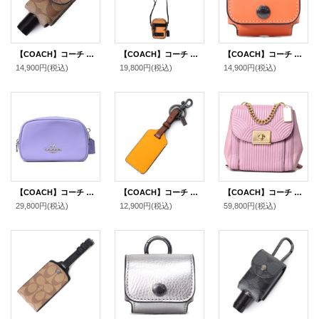
【COACH】コーチ コーティングキャンバス カーフレザー シグネチャー ハンド サニタイザー ハンドジェル 消毒液 ケース ホルダー カラビナ付き バッグチャーム キーホルダー カーキ（日本未発売）
【COACH】コーチ メンズ カーフレザー テレイン クロスボディー ショルダーバッグ アンバー〔日本未発売〕
【COACH】コーチ カーフレザー イヤホン airpods pro エアーポッズプロ ケース バッグチャーム キーホルダー サンセット（日本未発売）
14,900円
(税込)
19,800円
(税込)
14,900円
(税込)
【COACH】コーチ カーフレザー ペース ウエスト ベルトバッグ ワンショルダー バックパック ウエスト ボディバッグ ライトバイオレット〔日本未発売〕
【COACH】コーチ カーフレザー カラーブロック ラゲージタグ ハングタグ キーリング キーホルダー ターメリック×レッドウッド（日本未発売）
【COACH】コーチ カーフレザー アート デコ キルティング キャシディ ターンロック リュックサック バックパック ピンク〔日本未発売〕
29,800円
(税込)
12,900円
(税込)
59,800円
(税込)