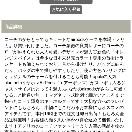
商品詳細
コーチのからとってもキュートなairpodsケースを本場アメリ
カより買い付けました。コーチ象徴の良質レザーにコーチの
ロゴが添えられた大人可愛いデザインが魅力◎新色の「オレ
ンジスパイス」は希少な日本未発売カラー！専用の首掛けラ
ンヤードも備えられており、首から掛けたり、バッグに結ん
だり、バッグの中で探しやすくしたり、使い方色々♪リングに
オリジナルのチャームを付けることも可能！appleの人気
bluetoothイヤホンAirPods（エアーポッズ）がスッポリ入るジ
ャストサイズはとっても魅力♪あなたのairpodsがさらに可愛く
なること間違い無し！マグネット式開閉で細かいところまで
拘ったコーチ渾身のキーホルダーです！大切な方へのプレゼ
ントにももちろん、小物にもこだわるお客様にもオススメの
アイテムです。本日16時までの注文は即日出荷！もちろん全
品送料無料！お客様の顔を思い浮かべ真心込めて梱包いたし
ます！アメリカのコーチファクトリーより入荷の新品本物の