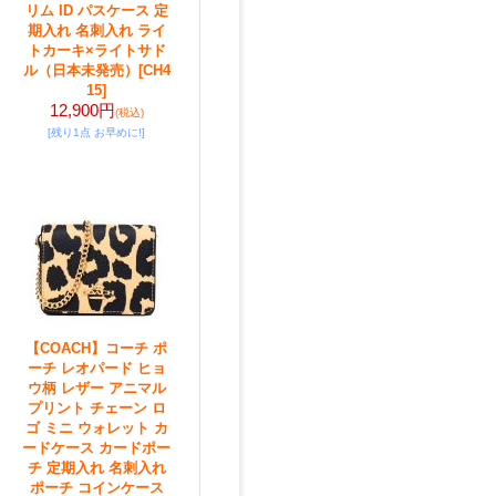
リム ID パスケース 定
期入れ 名刺入れ ライ
トカーキ×ライトサド
ル（日本未発売）
[CH4
15]
12,900円
(税込)
[残り1点 お早めに!]
【COACH】コーチ ポ
ーチ レオパード ヒョ
ウ柄 レザー アニマル
プリント チェーン ロ
ゴ ミニ ウォレット カ
ードケース カードポー
チ 定期入れ 名刺入れ
ポーチ コインケース