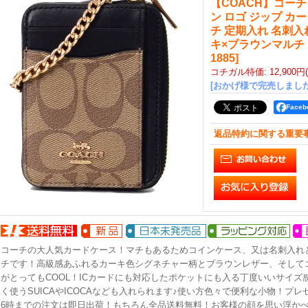
【COACH】コーチ
ン ロゴ ジップ カ
チ 定期入れ 名刺入
キ×ブラウンマルチ
1885
]
コチガル特価
:
12,900円
[おかげ様で完売しました
Face
返品特約に関する重要
コーチの大人気カードケース！マチもあるためコインケース、又は名刺入れ
チです！高級感あふれるカーキ色シグネチャー柄とブラウンレザー、そして
がとってもCOOL！ICカードにも対応したポケットにも入る丁度いいサイズ
く使うSUICAやICOCAなども入れられます♪使い方色々で便利な小物！プ
6時までの注文は即日出荷！もちろん全品送料無料！お客様の顔を思い浮か