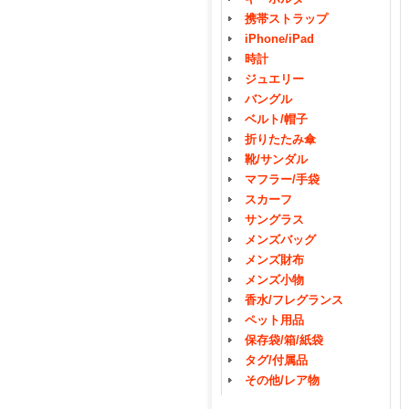
携帯ストラップ
iPhone/iPad
時計
ジュエリー
バングル
ベルト/帽子
折りたたみ傘
靴/サンダル
マフラー/手袋
スカーフ
サングラス
メンズバッグ
メンズ財布
メンズ小物
香水/フレグランス
ペット用品
保存袋/箱/紙袋
タグ/付属品
その他/レア物