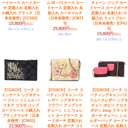
ードケース カードポー
ム ID パスケース カー
チェーン ジップ カー
チ 定期入れ 名刺入れ
ドケース 定期入れ 名
ドケース カードポーチ
小銭入れ ブラック（日
刺入れ カーキマルチ
定期入れ 名刺入れ 小
本未発売）
[CCS83]
（日本未発売）
[CM71
銭入れ ライトブルー
19,800円
9]
（日本未発売）
[CFA3
(税込)
29,800円
6]
[残り1点 お早めに!]
(税込)
19,800円
[残り僅か]
(税込)
[残り1点 お早めに!]
【COACH】コーチ コ
【COACH】コーチ コ
【COACH】コーチ コ
インケース シグネチャ
ーティングキャンバス
ーティングキャンバス
ー ジャン ミシェル バ
レザー シグネチャー
スムースレザー シグネ
スキア コラボ ジップ
フラワー アップリケ
チャー ポピー クロス
カードケース 小銭入れ
チェーン ミニ ウォレ
ボディ 2way クラッチ
ブラックマルチ〔日本
ット カードケース カ
ポーチ チェーン ショ
未発売〕
[C5651]
ードポーチ 定期入れ
ルダーバッグ カードケ
23,900円
名刺入れ ポーチ コイ
ース 定期入れ 名刺入
(税込)