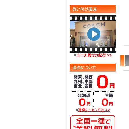
■
コーチ買付け紀行 >>
■
送料については >>