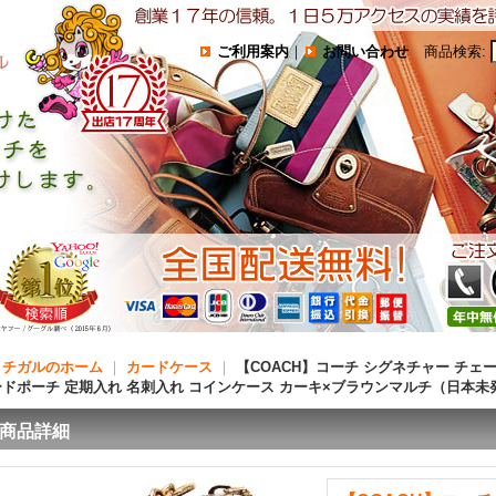
ご利用案内
｜
お問い合わせ
商品検索
:
コチガルのホーム
｜
カードケース
｜
【COACH】コーチ シグネチャー チェー
ードポーチ 定期入れ 名刺入れ コインケース カーキ×ブラウンマルチ（日本未
商品詳細