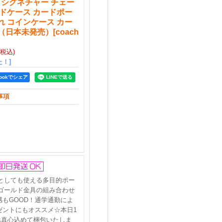
 シグネチャー チェー
ードケース カードポー
れ コインケース カー
（日本未発売）
[
coach
(税込)
！]
bookでシェア
事項
としても使える多目的ポー
ゴールド金具の組み合わせ
感もGOOD！通学通勤によ
レゼントにもオススメ☆本日1
べ真心込めて梱包いたしま