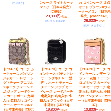
ンケース ライトカーキ
れ コインケース ２点
[残り僅か]
マルチ〔日本未発売〕
セット ブラウン×ウォ
[CH620]
ーターメロン（日本未
23,900円
発売）
[coach3328]
(税込)
26,900円
[残り1点 お早めに!]
(税込)
[残り1点 お早めに!]
【COACH】コーチ カ
【COACH】コーチ コ
【COACH】コーチ コ
ードケース パイソン
インケース パテントレ
インケース レザー フ
ジャガード レザー シ
ザー シグネチャー 型
ラワー 花柄 チェーン
グネチャー アニマル
押し ハート チャーム
ロゴ ジップ カードケ
スネーク チェーン ロ
チェーン ジップ カー
ース カードポーチ 定
ゴ ジップ カードケー
ドケース カードポーチ
期入れ 名刺入れ 小銭
ス カードポーチ 定期
定期入れ 名刺入れ 小
入れ ピンクマルチカラ
入れ 名刺入れ コイン
銭入れ ブラック（日本
ー（日本未発売）
[CFA
ケース オークマルチ
未発売）
[CDY73]
37]
19,800円
19,800円
（日本未発売）
[CEC5
(税込)
(税込)