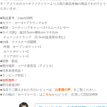
す！アメリカのコーチファクトリーより入荷の新品本物の商品ですのでどう
ださいませ。
■商品番号：coach1885
■カラー：カーキ×ブラウンマルチ
■素材：コーティングキャンバス×スムースレザー
■サイズ(約)：縦10.5cm×横8cm×マチ2cm
チェーンストラップ 21.5cm(金具部分含む)
■仕様：ファスナー式開閉
外側 オープンポケット×1
カードポケット×2
クリアポケット×1
■状態：新品
■買付場所：コーチ直営店（アメリカ）
■日本未発売品！
■ラッピング対応！
■
送料無料！
■即日発送OK!
■当店でご購入された方のレビューは「
お客様の声
」をご覧ください。
■その他の「カードケース」は
こちら
からどうぞ。 (C36→C33)210409