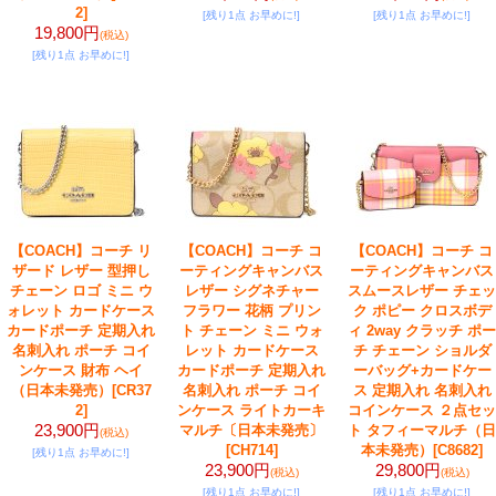
2]
[残り1点 お早めに!]
[残り1点 お早めに!]
19,800円
(税込)
[残り1点 お早めに!]
【COACH】コーチ リ
【COACH】コーチ コ
【COACH】コーチ コ
ザード レザー 型押し
ーティングキャンバス
ーティングキャンバス
チェーン ロゴ ミニ ウ
レザー シグネチャー
スムースレザー チェッ
ォレット カードケース
フラワー 花柄 プリン
ク ポピー クロスボデ
カードポーチ 定期入れ
ト チェーン ミニ ウォ
ィ 2way クラッチ ポー
名刺入れ ポーチ コイ
レット カードケース
チ チェーン ショルダ
ンケース 財布 ヘイ
カードポーチ 定期入れ
ーバッグ+カードケー
（日本未発売）
[CR37
名刺入れ ポーチ コイ
ス 定期入れ 名刺入れ
2]
ンケース ライトカーキ
コインケース ２点セッ
23,900円
マルチ〔日本未発売〕
ト タフィーマルチ（日
(税込)
[CH714]
本未発売）
[C8682]
[残り1点 お早めに!]
23,900円
29,800円
(税込)
(税込)
[残り1点 お早めに!]
[残り1点 お早めに!]