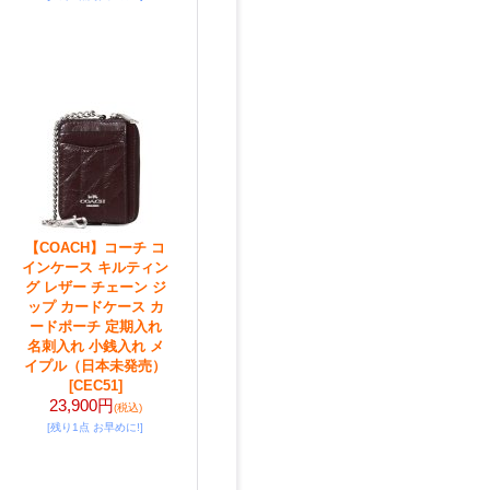
【COACH】コーチ コ
インケース キルティン
グ レザー チェーン ジ
ップ カードケース カ
ードポーチ 定期入れ
名刺入れ 小銭入れ メ
イプル（日本未発売）
[CEC51]
23,900円
(税込)
[残り1点 お早めに!]