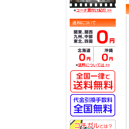
■
コーチ買付け紀行 >>
■
送料については >>