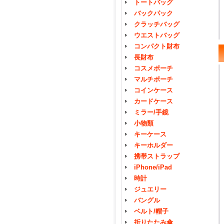
トートバッグ
バックパック
クラッチバッグ
ウエストバッグ
コンパクト財布
長財布
コスメポーチ
マルチポーチ
コインケース
カードケース
ミラー/手鏡
小物類
キーケース
キーホルダー
携帯ストラップ
iPhone/iPad
時計
ジュエリー
バングル
ベルト/帽子
折りたたみ傘