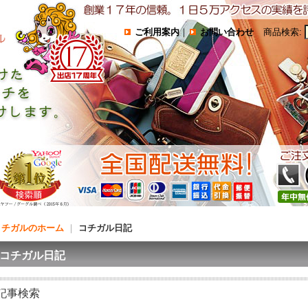
ご利用案内
｜
お問い合わせ
商品検索
:
コチガルのホーム
｜
コチガル日記
コチガル日記
記事検索