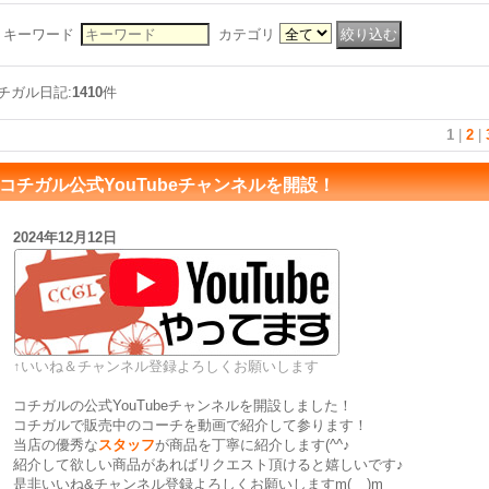
キーワード
カテゴリ
チガル日記:
1410
件
1
|
2
|
コチガル公式YouTubeチャンネルを開設！
2024年12月12日
↑いいね＆チャンネル登録よろしくお願いします
コチガルの公式YouTubeチャンネルを開設しました！
コチガルで販売中のコーチを動画で紹介して参ります！
当店の優秀な
スタッフ
が商品を丁寧に紹介します(^^♪
紹介して欲しい商品があればリクエスト頂けると嬉しいです♪
是非いいね&チャンネル登録よろしくお願いしますm(__)m