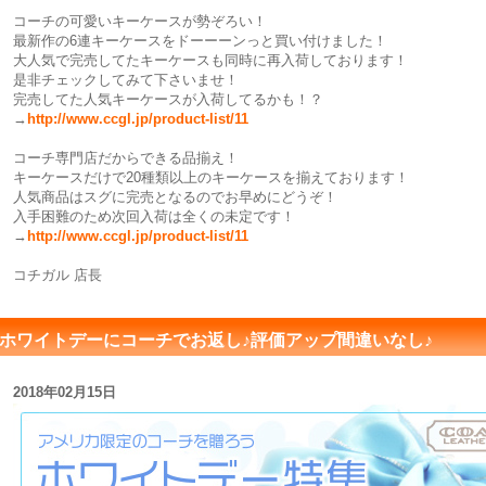
コーチの可愛いキーケースが勢ぞろい！
最新作の6連キーケースをドーーーンっと買い付けました！
大人気で完売してたキーケースも同時に再入荷しております！
是非チェックしてみて下さいませ！
完売してた人気キーケースが入荷してるかも！？
→
http://www.ccgl.jp/product-list/11
コーチ専門店だからできる品揃え！
キーケースだけで20種類以上のキーケースを揃えております！
人気商品はスグに完売となるのでお早めにどうぞ！
入手困難のため次回入荷は全くの未定です！
→
http://www.ccgl.jp/product-list/11
コチガル 店長
ホワイトデーにコーチでお返し♪評価アップ間違いなし♪
2018年02月15日