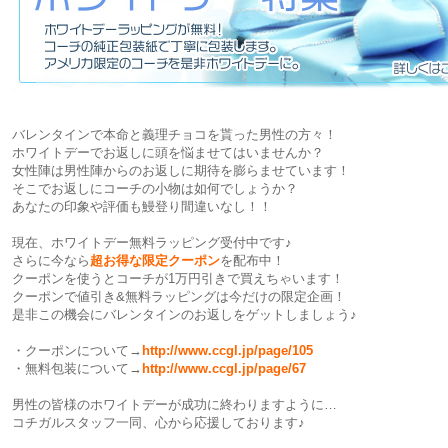
バレンタインで本命と義理チョコを貰った男性の方々！
ホワイトデーでお返しに頭を悩ませてはいませんか？
女性陣は男性陣からのお返しに期待を膨らませています！
そこでお返しにコーチの小物は如何でしょうか？
あなたの印象や評価も鰻登り間違いなし！！
現在、ホワイトデー無料ラッピング受付中です♪
さらに今なら
超お得な限定クーポン
を配布中！
クーポンを使うとコーチが1万円引きで買えちゃいます！
クーポンで値引き&無料ラッピングは今だけの限定企画！
是非この機会にバレンタインのお返しをゲットしましょう♪
・クーポンについて→
http://www.ccgl.jp/page/105
・無料包装について→
http://www.ccgl.jp/page/67
男性の皆様のホワイトデーが成功に終わりますように…
コチガルスタッフ一同、心から応援しております♪