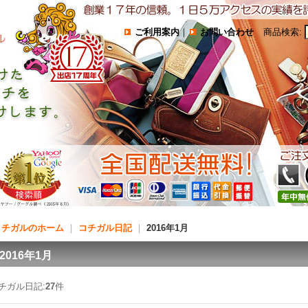
ご利用案内
｜
お問い合わせ
商品検索
:
コチガルのホーム
｜
コチガル日記
｜
2016年1月
2016年1月
チガル日記:
27
件