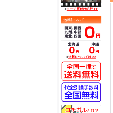
■
コーチ買付け紀行 >>
■
送料については >>