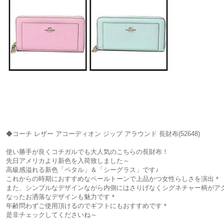
◆コーチ レザー アコーディオン ジップ アラウンド 長財布(52648)
使い勝手が良くコチガルでも大人気のこちらの長財布！
先日アメリカより新色を入荷致しました～
高級感溢れる新色「ペタル」＆「シーグラス」です♪
これからの時期におすすめなペールトーンで上品かつ女性らしさを演出＊
また、シンプルなデザインながら内側にはさりげなくシグネチャー柄がア
なったお洒落なデザインも魅力です＊
年齢問わずご使用頂けるのでギフトにもおすすめです＊
是非チェックしてくださいね～