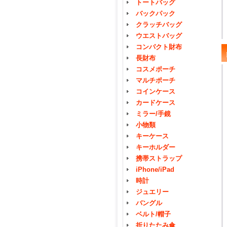
トートバッグ
バックパック
クラッチバッグ
ウエストバッグ
コンパクト財布
長財布
コスメポーチ
マルチポーチ
コインケース
カードケース
ミラー/手鏡
小物類
キーケース
キーホルダー
携帯ストラップ
iPhone/iPad
時計
ジュエリー
バングル
ベルト/帽子
折りたたみ傘