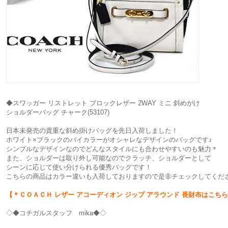
◆スワッガー リストレット ブロックレザー 2WAY ミニ 斜めがけ
ショルダーバッグ チャーク(53107)
日本未発売の貴重な斜め掛けバッグを先日入荷しました！
ホワイト×ブラックのバイカラーがオシャレなデザインのバッグです♪
シンプルなデザインなのでどんなスタイルにも合わせやすいのも魅力＊
また、ショルダーは取り外し可能なのでクラッチ、ショルダーとして
シーンに応じて使い分けられる優秀バッグです！
こちらの商品はカラー違いも入荷しておりますので是非チェックしてくだ
【＊ＣＯＡＣＨ レザー アコーディオン ジップ アラウンド 長財布はこち
◇◆コチガルスタッフ mika◆◇