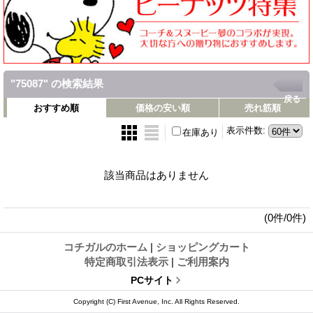
"75087"
の
検索結果
戻る
おすすめ順
価格の安い順
売れ筋順
表示件数
:
在庫あり
該当商品はありません
(0件/0件)
コチガルのホーム
|
ショッピングカート
特定商取引法表示
|
ご利用案内
PCサイト
Copyright (C) First Avenue, Inc. All Rights Reserved.