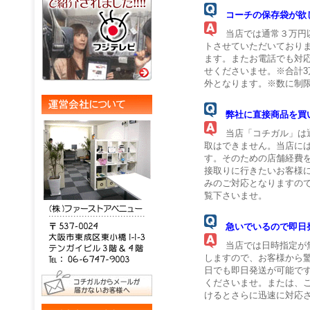
コーチの保存袋が欲
当店では通常３万円以
トさせていただいておりま
ます。またお電話でも対
せくださいませ。※合計
外となります。※数に制
弊社に直接商品を買
当店「コチガル」は通
取はできません。当店に
す。そのための店舗経費
接取りに行きたいお客様
みのご対応となりますの
覧下さいませ。
急いでいるので即日
当店では日時指定が無
しますので、お客様から
日でも即日発送が可能で
くださいませ。または、
けるとさらに迅速に対応