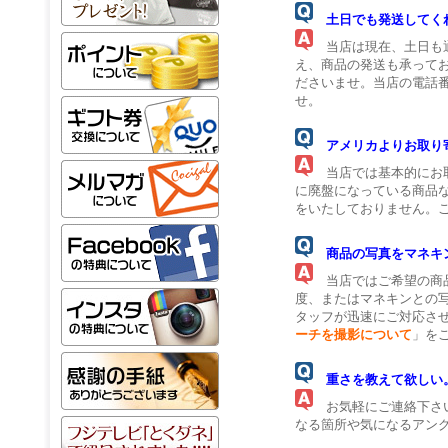
土日でも発送してく
当店は現在、土日も通
え、商品の発送も承って
ださいませ。当店の電話
せ。
アメリカよりお取り
当店では基本的にお取
に廃盤になっている商品
をいたしておりません。
商品の写真をマネキ
当店ではご希望の商品
度、またはマネキンとの
タッフが迅速にご対応さ
ーチを撮影について
」を
重さを教えて欲しい
お気軽にご連絡下さい
なる箇所や気になるアン