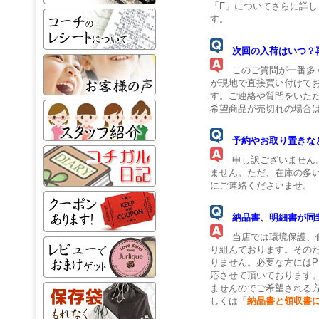
「F」についてさらに詳し
す。
次回の入荷はいつ？
このご質問が一番多く
が現地で直接買い付けて
す。
ご連絡や質問をいた
希望商品が売切れの場合
予約やお取り置きな
申し訳ございません。
ません。ただ、在庫の多
にご連絡くださいませ。
納品書、明細書が同
当店では環境保護、個
り組んでおります。その
りません。必要な方にはP
応させて頂いております
ませんのでご希望される
しくは「
納品書と領収書