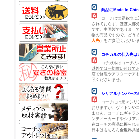
商品にMade In 
コーチは世界各地に工
されておらず、ほぼ大部
です。
中国製でありまし
物の商品ですので、どう
入先
」をご参照ください
コチガルの仕入先は
コチガルはコーチの本
以外では一切買い付けて
店で修理やアフターケア
照くださいませ。
シリアルナンバーの
コーチには元々シリア
おりますが、ヴィトンや
ません。コーチにギャラ
ンティーカードやシリア
在コーチの商品に振られ
日本はもちろん全世界共