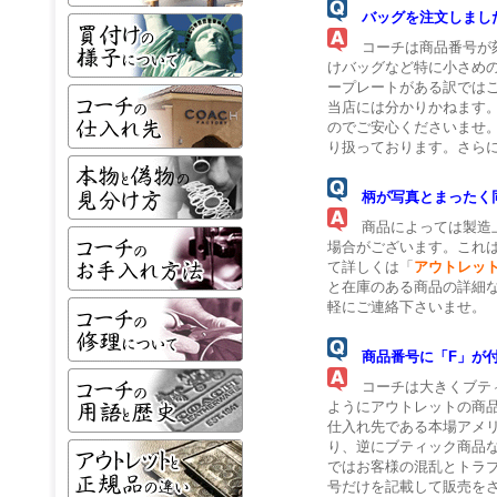
バッグを注文しまし
コーチは商品番号が刻
けバッグなど特に小さめ
ープレートがある訳では
当店には分かりかねます
のでご安心くださいませ
り扱っております。さら
柄が写真とまったく
商品によっては製造上
場合がございます。これ
て詳しくは「
アウトレッ
と在庫のある商品の詳細
軽にご連絡下さいませ。
商品番号に「F」が
コーチは大きくブティ
ようにアウトレットの商
仕入れ先である本場アメ
り、逆にブティック商品
ではお客様の混乱とトラ
号だけを記載して販売を