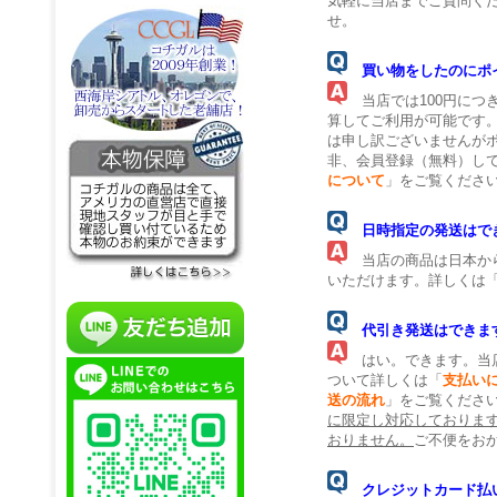
気軽に当店までご質問く
せ。
買い物をしたのにポ
当店では100円につ
算してご利用が可能です
は申し訳ございませんが
非、会員登録（無料）し
について
」をご覧くださ
日時指定の発送はで
当店の商品は日本から
いただけます。詳しくは
代引き発送はできま
はい。できます。当店
ついて詳しくは「
支払い
送の流れ
」をご覧くださ
に限定し対応しておりま
おりません。
ご不便をお
クレジットカード払