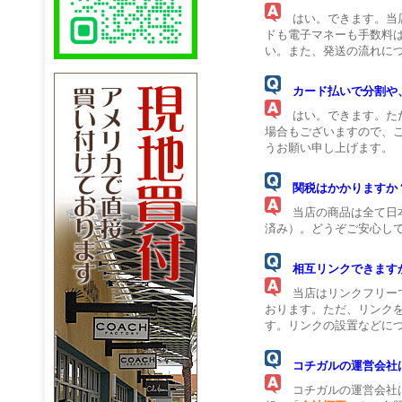
はい。できます。当店
ドも電子マネーも手数料
い。また、発送の流れに
カード払いで分割や
はい。できます。ただ
場合もございますので、
うお願い申し上げます。
関税はかかりますか
当店の商品は全て日本
済み）。どうぞご安心し
相互リンクできます
当店はリンクフリーで
おります。ただ、リンク
す。リンクの設置などに
コチガルの運営会社
コチガルの運営会社は