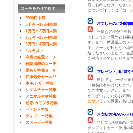
店にお申し付けください
コーチを条件で探す
について詳しくは「
コー
5000円未満
注文したのに24時
5千円〜1万円未満
1万円〜2万円未満
一度お客様がご登録さ
でしょうか？意外とお客
2万円〜3万円未満
す。また、携帯電話のメ
3万円〜4万円未満
す。メールが届かない場
4万円以上
絡ください。または、当
今月の厳選コーチ
ご対応させていただきま
雑誌掲載のコーチ
訳あり特価セール
プレゼント用に箱や
在庫処分セール品
当店ではコーチの正規
本革/レザー特集
ト包装は有料となります
シグネチャー特集
てご注文ください。また
がございましたらお気軽
アニマル素材特集
について
」で動画と共に
迷彩/カモフラ特集
パテント特集
お支払方法がかわり
ディズニー特集
当店では4種類のお支
スヌーピー特集
クレジットカード決済の