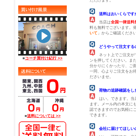
ただけます。
送料はおいくらです
当店は
全国一律送料
料も無料でございます。発
いて
」からご確認くださ
どうやって注文する
ネット上でご注文がで
■
コーチ買付け紀行 >>
ンを押してください。ま
分かりにくかったり、ご
一同、心よりご注文をお
ださいませ。
荷物の追跡確認をし
はい。できます。当店
ます。メール内の本文に
認できますのでお気軽に
できます。
■
送料については >>
会社に届けてほしい