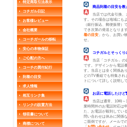
特定商取引法表示
商品到着の目安を教
コチガル日記
当店では代金引換、カ
す。その場合は地域にも
お客様レビュー
（銀行振込、郵便振替）
でき次第の発送となります
会社概要
着の目安
」から、お買い
コーチガールの移転
せ。
安心の本物保証
コチガルとそっくり
ご心配の方へ
当店「コチガル」の偽
です。デザインから電話
コーチの買付紀行
す。当店とは全く関係あ
どのTV番組でも特集され
到着の目安
トについて詳しく説明し
求人情報
お店に電話したけど
相互リンク集
当店は通常、10時～
リンクの設置方法
業時間外のお電話対応は
た、お電話が殺到してい
領収書について
問い合わせは休みに関係
ご面倒ですが、メールで
商標について
「
お問い合わせ
」ページ