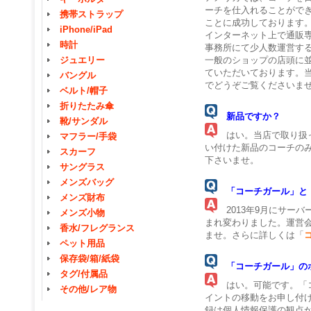
ーチを仕入れることがで
携帯ストラップ
ことに成功しております
iPhone/iPad
インターネット上で通販
時計
事務所にて少人数運営す
一般のショップの店頭に
ジュエリー
ていただいております。
バングル
でどうぞご覧ください
ベルト/帽子
折りたたみ傘
新品ですか？
靴/サンダル
はい。当店で取り扱っ
マフラー/手袋
い付けた新品のコーチの
スカーフ
下さいませ。
サングラス
メンズバッグ
「コーチガール」と
メンズ財布
2013年9月にサー
メンズ小物
まれ変わりました。運営
香水/フレグランス
ませ。さらに詳しくは「
ペット用品
保存袋/箱/紙袋
「コーチガール」の
タグ/付属品
はい。可能です。「コ
その他/レア物
イントの移動をお申し付
録は個人情報保護の観点