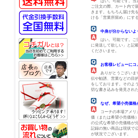
はい。可能です。当店
ご注文の際、カート内で
きます。もちろん届け先
ける「営業所留め」にす
中身が分からないよ
はい。可能です。ご注
に発送して欲しい」と記
くださいませ。
お客様レビューにコ
ありがとうございま
伝や勧誘、営業などの目
をしております。そのよ
切な書き込みを発見され
なぜ、希望小売価格
コーチの本場アメリカ
価（または希望小売価格
の公式な希望小売価格が
記録の無い商品は現状で
が状況でございます。