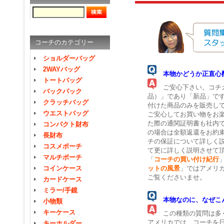
コーチのカテゴリー
ショルダーバッグ
2WAYバッグ
本物かどうか正直心
トートバッグ
ご安心下さい。コチガ
バックパック
品）」であり「新品」で
クラッチバッグ
付けた商品のみを販売し
ウエストバッグ
ご安心してお買い物をお
た際の通関証明書も社内
コンパクト財布
の場合は全額返還をお約
長財布
チの保証について詳しく
コスメポーチ
て更に詳しく説明させて
マルチポーチ
「
コーチの買い付け紀行
ットの風景
」ではアメリ
コインケース
ご覧くださいませ。
カードケース
ミラー/手鏡
本物なのに、なぜこ
小物類
キーケース
この種類の質問は多く
アメリカでは、コーチを
キーホルダー