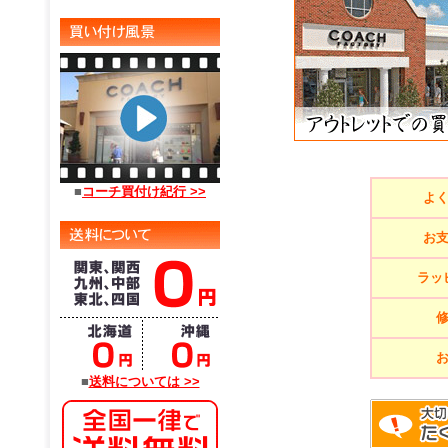
■
コーチ買付け紀行 >>
よ
お
ラッ
■
送料については >>