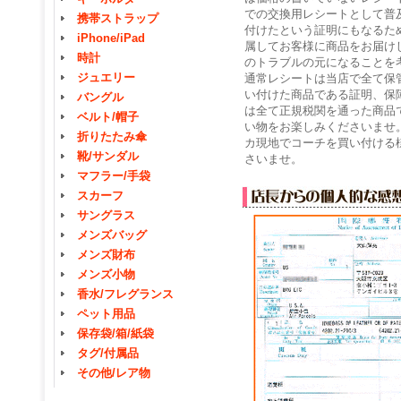
での交換用レシートとして普
携帯ストラップ
付けたという証明にもなるた
iPhone/iPad
属してお客様に商品をお届け
時計
のトラブルの元になることを
ジュエリー
通常レシートは当店で全て保
い付けた商品である証明、保
バングル
は全て正規税関を通った商品
ベルト/帽子
い物をお楽しみくださいませ
折りたたみ傘
カ現地でコーチを買い付ける
靴/サンダル
さいませ。
マフラー/手袋
スカーフ
サングラス
メンズバッグ
メンズ財布
メンズ小物
香水/フレグランス
ペット用品
保存袋/箱/紙袋
タグ/付属品
その他/レア物