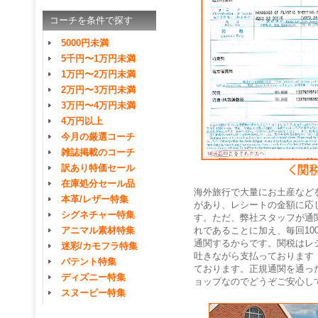
コーチを条件で探す
5000円未満
5千円〜1万円未満
1万円〜2万円未満
2万円〜3万円未満
3万円〜4万円未満
4万円以上
今月の厳選コーチ
雑誌掲載のコーチ
訳あり特価セール
在庫処分セール品
海外旅行で大量にお土産など
本革/レザー特集
があり、レシートの金額に応
シグネチャー特集
す。ただ、弊社スタッフが通
れであることに加え、毎回10
アニマル素材特集
通関するからです。関税はレ
迷彩/カモフラ特集
吐きながら支払っております
パテント特集
ております。正規通関を通っ
ディズニー特集
ョップなのでどうぞご安心し
スヌーピー特集