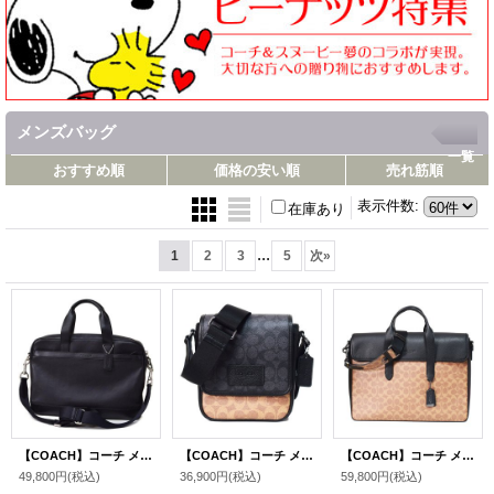
メンズバッグ
一覧
おすすめ順
価格の安い順
売れ筋順
表示件数
:
在庫あり
...
1
2
3
5
次
»
【COACH】コーチ メンズ バッグ レザー ジップ コミューター ビジネス ブリーフケース ブラック【訳あり】〔日本未発売〕
【COACH】コーチ メンズ バッグ コーティングキャンバス レザー シグネチャー ルーカス ロゴ コンパクト クロスボディ 斜め掛け メッセンジャー ショルダーバッグ タン×チャコール×ブラック〔日本未発売〕
【COACH】コーチ メンズ バッグ コーティングキャンバス レザー シグネチャー サリバン ポートフォリオ 2WAY ビジネス ブリーフケース ショルダーバッグ タン×ブラック〔日本未発売〕
49,800円
(税込)
36,900円
(税込)
59,800円
(税込)