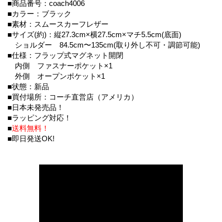
■商品番号：coach4006
■カラー：ブラック
■素材：スムースカーフレザー
■サイズ(約)：縦27.3cm×横27.5cm×マチ5.5cm(底面)
ショルダー 84.5cm〜135cm(取り外し不可・調節可能)
■仕様：フラップ式マグネット開閉
内側 ファスナーポケット×1
外側 オープンポケット×1
■状態：新品
■買付場所：コーチ直営店（アメリカ）
■日本未発売品！
■ラッピング対応！
■
送料無料！
■即日発送OK!