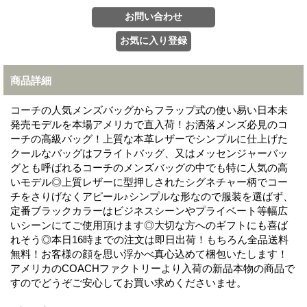
商品詳細
コーチの人気メンズバッグからフラップ式の使い易い日本未
発売モデルを本場アメリカで直入荷！お洒落メンズ必見のコ
ーチの高級バッグ！上質な本革レザーでシンプルに仕上げた
クールなバッグはフライトバッグ、又はメッセンジャーバッ
グとも呼ばれるコーチのメンズバッグの中でも特に人気の高
いモデル◎上質レザーに型押しされたシグネチャー柄でコー
チをさりげなくアピール♪シンプルな形なので服装を選ばず、
定番ブラックカラーはビジネスシーンやプライベート等幅広
いシーンにてご使用頂けます◎大切な方へのギフトにも喜ば
れそう◎本日16時までの注文は即日出荷！もちろん全品送料
無料！お客様の顔を思い浮かべ真心込めて梱包いたします！
アメリカのCOACHファクトリーより入荷の新品本物の商品で
すのでどうぞご安心してお買い求めくださいませ。