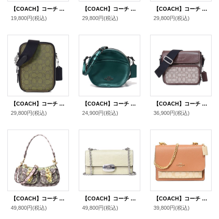
【COACH】コーチ レザー チェーン ショルダー クロスボディ クラッチ リストレット 3WAY 斜め掛けバッグ ヴィンテージピンク（日本未発売）
【COACH】コーチ バッグ ジャガード レザー シグネチャー スタントン 2WAY クロスボディ 斜め掛け ショルダー バッグ オーク×メイプル〔日本未発売〕
【COACH】コーチ ジャガード スムースレザー シグネチャー ストライプ ミニ カメラバッグ クロスボディ 斜め掛け ショルダーバッグ ピンク×バーガンディーマルチ（日本未発売）
19,800円
(税込)
29,800円
(税込)
29,800円
(税込)
【COACH】コーチ メンズ ジャガード レザー シグネチャー スタントン 2WAY クロスボディ 斜め掛け ショルダー バッグ オリーブドラブ×ユーティリティグリーン〔日本未発売〕
【COACH】コーチ カーフレザー メタリック キャンティーン 斜め掛け ショルダー クロスボディ バッグ メタリックグリーン（日本未発売）
【COACH】コーチ メンズ バッグ ジャガード レザー シグネチャー サリバン クロスボディ フラップ メッセンジャー カメラ 斜め掛け ショルダーバッグ オーク×メイプル〔日本未発売〕
29,800円
(税込)
24,900円
(税込)
36,900円
(税込)
【COACH】コーチ バッグ パイソン ジャガード レザー シグネチャー スネーク アシュトン バゲット 2way クロスボディ 斜め掛け ショルダー ハンドバッグ オークマルチ（日本未発売）
【COACH】コーチ リザード レザー エライザ フラップ クロスボディ 斜め掛け チェーン ショルダーバッグ ペールグリーン（日本未発売）
【COACH】コーチ バッグ コーティングキャンバス クロスグレインレザー シグネチャー クレア チェーン クロスボディ 2way 斜め掛け ショルダー バッグ ライトカーキ×ライトサドル（日本未発売）
49,800円
(税込)
49,800円
(税込)
39,800円
(税込)