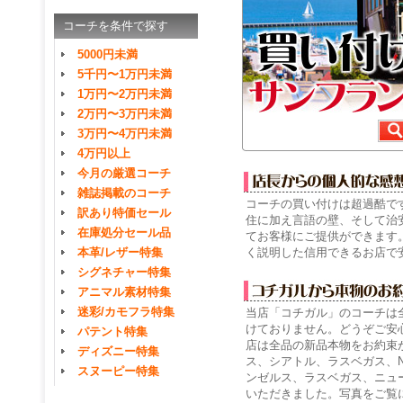
コーチを条件で探す
5000円未満
5千円〜1万円未満
1万円〜2万円未満
2万円〜3万円未満
3万円〜4万円未満
4万円以上
今月の厳選コーチ
雑誌掲載のコーチ
コーチの買い付けは超過酷です
訳あり特価セール
住に加え言語の壁、そして治
在庫処分セール品
てお客様にご提供ができます
く説明した信用できるお店で
本革/レザー特集
シグネチャー特集
アニマル素材特集
迷彩/カモフラ特集
当店「コチガル」のコーチは
けておりません。どうぞご安
パテント特集
店は全品の新品本物をお約束
ディズニー特集
ス、シアトル、ラスベガス、
スヌーピー特集
ンゼルス、ラスベガス、ニュ
いただきました。写真をご覧