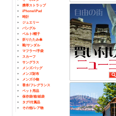
携帯ストラップ
iPhone/iPad
時計
ジュエリー
バングル
ベルト/帽子
折りたたみ傘
靴/サンダル
マフラー/手袋
スカーフ
サングラス
メンズバッグ
メンズ財布
メンズ小物
香水/フレグランス
ペット用品
保存袋/箱/紙袋
タグ/付属品
その他/レア物