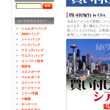
コーチのカテゴリー
当店がアメリカで実際にコー
おります。遠く離れたアメリ
ショルダーバッグ
知っていただければ、お客様
2WAYバッグ
参考にして頂ければ幸いでご
トートバッグ
バックパック
クラッチバッグ
ウエストバッグ
コンパクト財布
長財布
コスメポーチ
マルチポーチ
コインケース
カードケース
ミラー/手鏡
小物類
キーケース
キーホルダー