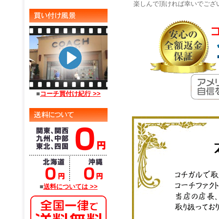
楽しんで頂ければ幸いでござ
■
コーチ買付け紀行 >>
■
送料については >>