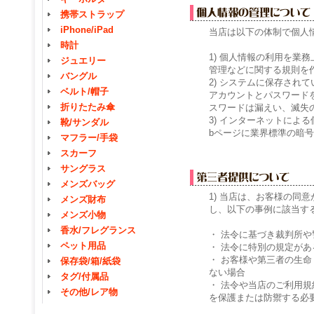
携帯ストラップ
iPhone/iPad
当店は以下の体制で個人
時計
1) 個人情報の利用を業
ジュエリー
管理などに関する規則を
バングル
2) システムに保存され
ベルト/帽子
アカウントとパスワード
折りたたみ傘
スワードは漏えい、滅失
3) インターネットによ
靴/サンダル
bページに業界標準の暗号
マフラー/手袋
スカーフ
サングラス
メンズバッグ
1) 当店は、お客様の同
メンズ財布
し、以下の事例に該当す
メンズ小物
香水/フレグランス
・ 法令に基づき裁判所
ペット用品
・ 法令に特別の規定があ
・ お客様や第三者の生
保存袋/箱/紙袋
ない場合
タグ/付属品
・ 法令や当店のご利用
その他/レア物
を保護または防禦する必