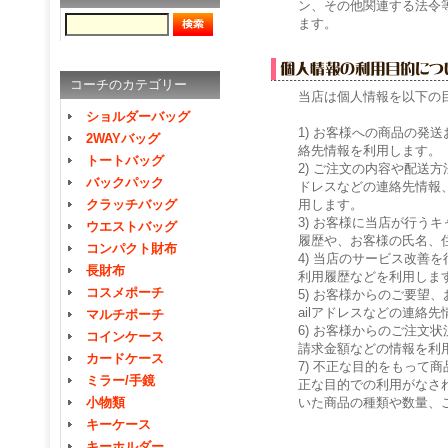
ン、その他関連する法令
ます。
コーチのカテゴリー
当店は個人情報を以下の
ショルダーバッグ
1) お客様への商品の発
2WAYバッグ
絡先情報を利用します。
トートバッグ
2) ご注文の内容や配送
バックパック
ドレスなどの連絡先情報
用します。
クラッチバッグ
3) お客様に当店が行う
ウエストバッグ
履歴や、お客様の氏名、住
コンパクト財布
4) 当店のサービス改善
長財布
利用履歴などを利用しま
コスメポーチ
5) お客様からのご要望
ailアドレスなどの連絡
マルチポーチ
6) お客様からのご注文
コインケース
請求金額などの情報を利
カードケース
7) 不正な目的をもって
ミラー/手鏡
正な目的での利用がなさ
いた商品の種類や数量、
小物類
キーケース
キーホルダー