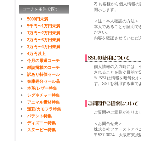
2) お客様から個人情報
コーチを条件で探す
開示します。
5000円未満
＜注：本人確認の方法＞
5千円〜1万円未満
本人であることが証明で
ださい。
1万円〜2万円未満
内容を確認させていただ
2万円〜3万円未満
3万円〜4万円未満
4万円以上
今月の厳選コーチ
個人情報の入力時には、
雑誌掲載のコーチ
されることを防ぐ目的でSSL（
訳あり特価セール
※ SSLは情報を暗号化
在庫処分セール品
す。SSLを利用する事
本革/レザー特集
シグネチャー特集
アニマル素材特集
迷彩/カモフラ特集
ご質問やご意見がありま
パテント特集
ディズニー特集
＜お問合せ先＞
株式会社ファーストアベ
スヌーピー特集
〒537-0024 大阪市東成