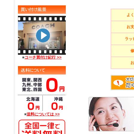
よ
お
ラッ
■
コーチ買付け紀行 >>
■
送料については >>