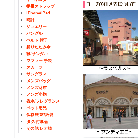
携帯ストラップ
iPhone/iPad
時計
ジュエリー
バングル
ベルト/帽子
折りたたみ傘
靴/サンダル
マフラー/手袋
スカーフ
サングラス
メンズバッグ
メンズ財布
メンズ小物
香水/フレグランス
ペット用品
保存袋/箱/紙袋
タグ/付属品
その他/レア物