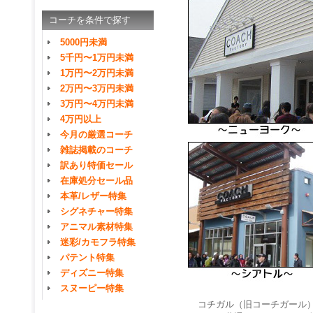
コーチを条件で探す
5000円未満
5千円〜1万円未満
1万円〜2万円未満
2万円〜3万円未満
3万円〜4万円未満
4万円以上
今月の厳選コーチ
雑誌掲載のコーチ
訳あり特価セール
在庫処分セール品
本革/レザー特集
シグネチャー特集
アニマル素材特集
迷彩/カモフラ特集
パテント特集
ディズニー特集
スヌーピー特集
コチガル（旧コーチガール