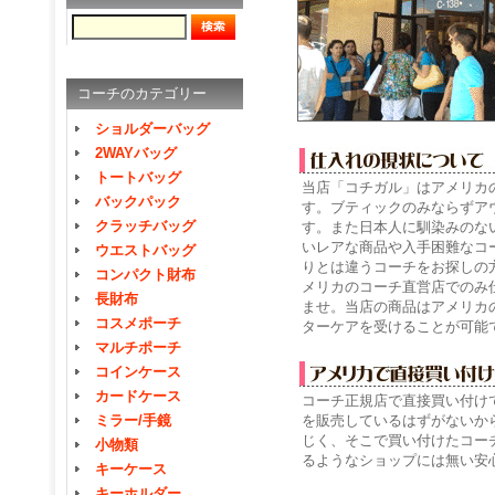
コーチのカテゴリー
ショルダーバッグ
2WAYバッグ
トートバッグ
当店「コチガル」はアメリカ
バックパック
す。ブティックのみならずア
クラッチバッグ
す。また日本人に馴染みのな
いレアな商品や入手困難なコ
ウエストバッグ
りとは違うコーチをお探しの
コンパクト財布
メリカのコーチ直営店でのみ
長財布
ませ。当店の商品はアメリカ
コスメポーチ
ターケアを受けることが可能
マルチポーチ
コインケース
カードケース
コーチ正規店で直接買い付け
を販売しているはずがないか
ミラー/手鏡
じく、そこで買い付けたコー
小物類
るようなショップには無い安
キーケース
キーホルダー