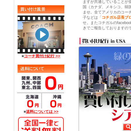
ますが共通していることが
国（カナダ、メキシコ、韓
ませ。全てアメリカのコー
子などは「
コチガル店長ブ
せ。またコチガルのface
きでご報告しておりますの
■
コーチ買付け紀行 >>
■
送料については >>