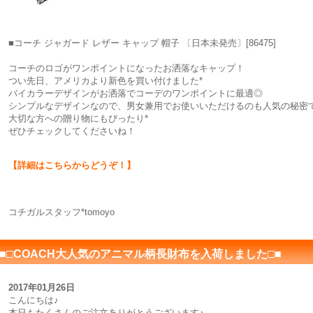
■コーチ ジャガード レザー キャップ 帽子 〔日本未発売〕[86475]
コーチのロゴがワンポイントになったお洒落なキャップ！
つい先日、アメリカより新色を買い付けました*
バイカラーデザインがお洒落でコーデのワンポイントに最適◎
シンプルなデザインなので、男女兼用でお使いいただけるのも人気の秘密
大切な方への贈り物にもぴったり*
ぜひチェックしてくださいね！
【詳細はこちらからどうぞ！】
コチガルスタッフ*tomoyo
■□COACH大人気のアニマル柄長財布を入荷しました□■
2017年01月26日
こんにちは♪
本日もたくさんのご注文ありがとうございます♪