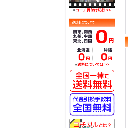
■
コーチ買付け紀行 >>
■
送料については >>