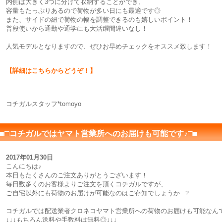
内側は大きく3つに分けて収納することができ、
容量もたっぷりあるので荷物が多い日にも最適です◎
また、サイドの紐で荷物の幅を調整できるのも嬉しいポイント！
普段使いから通勤や通学にも大活躍間違いなし！
人気モデルとなりますので、ぜひお早めチェックをオススメ致します！
【詳細はこちらからどうぞ！】
コチガルスタッフ*tomoyo
■□コチガルではヤマト営業所へのお届けも可能です♪□■
2017年01月30日
こんにちは♪
本日もたくさんのご注文ありがとうございます！
毎日数多くのお客様よりご注文を頂くコチガルですが、
ご自宅以外にも荷物のお届けが可能なのはご存知でしょうか..？
コチガルでは配送業者クロネコヤマト営業所への荷物のお届けも可能なん
↓↓↓もちろん送料や手数料は無料◎↓↓↓