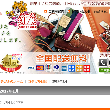
ご利用案内
｜
お問い合わせ
商品検索
:
コチガルのホーム
｜
コチガル日記
｜
2017年1月
2017年1月
チガル日記:
19
件