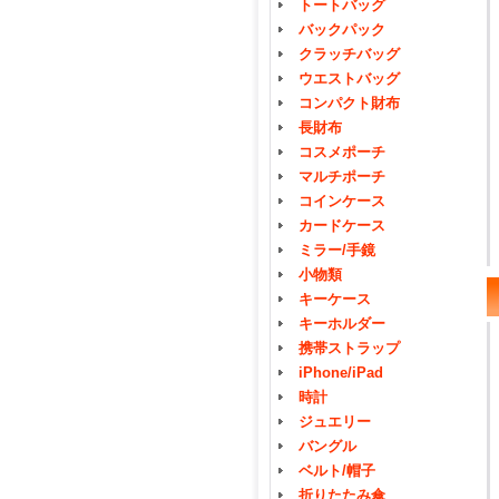
トートバッグ
バックパック
クラッチバッグ
ウエストバッグ
コンパクト財布
長財布
コスメポーチ
マルチポーチ
コインケース
カードケース
ミラー/手鏡
小物類
キーケース
キーホルダー
携帯ストラップ
iPhone/iPad
時計
ジュエリー
バングル
ベルト/帽子
折りたたみ傘