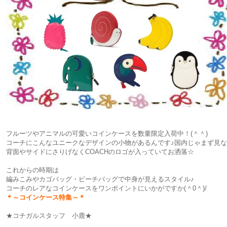
フルーツやアニマルの可愛いコインケースを数量限定入荷中！(＾＾)
コーチにこんなユニークなデザインの小物があるんです♪国内じゃまず見
背面やサイドにさりげなくCOACHのロゴが入っていてお洒落☆
これからの時期は
編みこみやカゴバッグ・ビーチバッグで中身が見えるスタイル♪
コーチのレアなコインケースをワンポイントにいかがですか(＾0＾)/
＊～コインケース特集～＊
★コチガルスタッフ 小鹿★