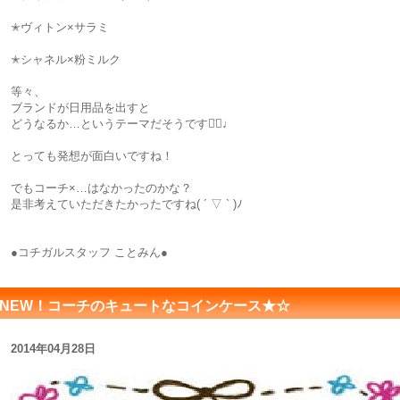
✭ヴィトン×サラミ
✭シャネル×粉ミルク
等々、
ブランドが日用品を出すと
どうなるか…というテーマだそうです◡̈⃝♩
とっても発想が面白いですね！
でもコーチ×…はなかったのかな？
是非考えていただきたかったですね( ´ ▽ ` )ﾉ
●コチガルスタッフ ことみん●
NEW！コーチのキュートなコインケース★☆
2014年04月28日