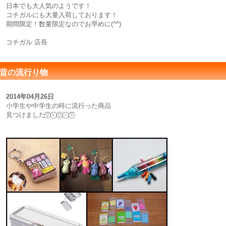
日本でも大人気のようです！
コチガルにも大量入荷しております！
期間限定！数量限定なのでお早めに(^^)
コチガル 店長
昔の流行り物
2014年04月26日
小学生や中学生の時に流行った商品
見つけました⍢⃝ ⍤⃝ ⍥⃝ ⍨⃝ ⍩⃝⃜