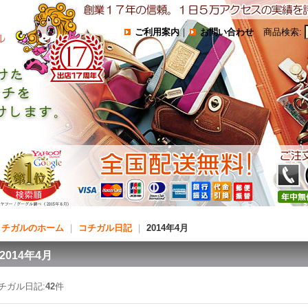
ご利用案内
｜
お問い合わせ
商品検索
:
コチガルのホーム
｜
コチガル日記
｜
2014年4月
2014年4月
チガル日記:
42
件