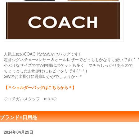
人気上位のCOACHななめがけバッグです♪
定番シグネチャー×レザー＆オールレザーでどっちもかなり可愛いです(＾＾
小ぶりなサイズですが内側はポケットも多く、マチもしっかりあるので
ちょっとしたお出掛けにもピッタリです(＾＾)
GWのお出掛けに是非いかがでしょうか～＊
【＊ショルダーバッグはこちらから＊】
◇コチガルスタッフ mika◇
ブランド×日用品
2014年04月29日