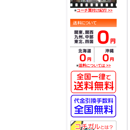
■
コーチ買付け紀行 >>
■
送料については >>