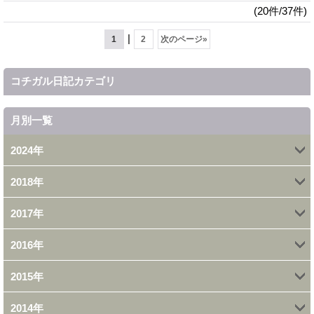
(20件/37件)
|
1
2
次のページ
»
コチガル日記カテゴリ
月別一覧
2024年
2018年
12月 (1)
2017年
5月 (1)
2016年
12月 (15)
2月 (1)
2015年
12月 (18)
11月 (12)
1月 (7)
2014年
12月 (30)
11月 (19)
10月 (6)