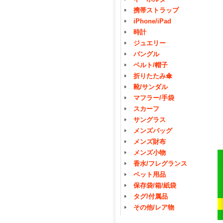
携帯ストラップ
iPhone/iPad
時計
ジュエリー
バングル
ベルト/帽子
折りたたみ傘
靴/サンダル
マフラー/手袋
スカーフ
サングラス
メンズバッグ
メンズ財布
メンズ小物
香水/フレグランス
ペット用品
保存袋/箱/紙袋
タグ/付属品
その他/レア物