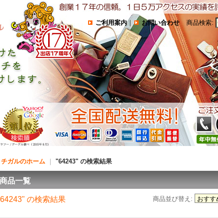
ご利用案内
｜
お問い合わせ
商品検索
:
コチガルのホーム
｜
"64243"
の
検索結果
商品一覧
"64243"
の
検索結果
商品並び替え
: