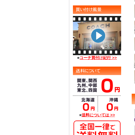
■
コーチ買付け紀行 >>
■
送料については >>