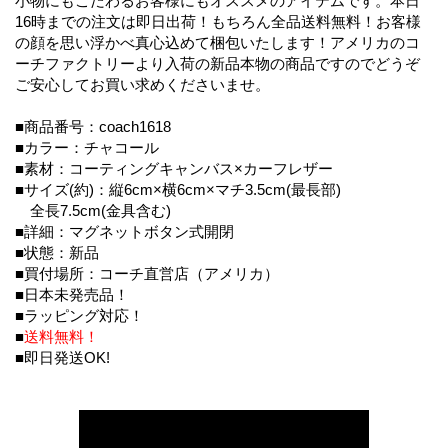
小物にもこだわるお客様にもオススメのアイテムです。本日
16時までの注文は即日出荷！もちろん全品送料無料！お客様
の顔を思い浮かべ真心込めて梱包いたします！アメリカのコ
ーチファクトリーより入荷の新品本物の商品ですのでどうぞ
ご安心してお買い求めくださいませ。
■商品番号：coach1618
■カラー：チャコール
■素材：コーティングキャンバス×カーフレザー
■サイズ(約)：縦6cm×横6cm×マチ3.5cm(最長部)
全長7.5cm(金具含む)
■詳細：マグネットボタン式開閉
■状態：新品
■買付場所：コーチ直営店（アメリカ）
■日本未発売品！
■ラッピング対応！
■
送料無料！
■即日発送OK!