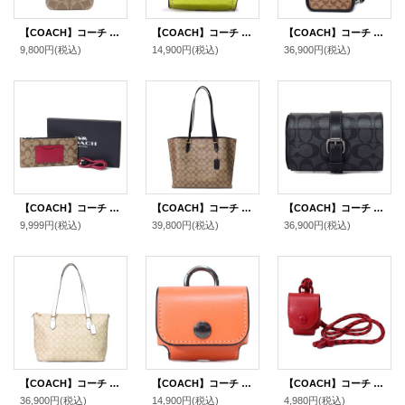
【COACH】コーチ コーティングキャンバス シグネチャー iPhone13PRO専用 スマホケース スマホカバー カーキ【訳あり】〔日本未発売〕
【COACH】コーチ ぺブルレザー イヤホン airpods pro エアーポッズプロ ケース バッグチャーム キーホルダー メタリックシトリン（日本未発売）
【COACH】コーチ メンズ コーティングキャンバス レザー シグネチャー サリバン パック ワンショルダー バックパック ボディバッグ カーキ×チャコール〔日本未発売〕
9,800円
(税込)
14,900円
(税込)
36,900円
(税込)
【COACH】コーチ コーティングキャンバス カーフレザー シグネチャー ジップ フォン ポーチ＋lightning ライトニング ケーブル 専用BOX付 2点セット タンマルチ〔日本未発売〕
【COACH】コーチ コーティングキャンバス スムースレザー シグネチャー モリー トートバッグ カーキ×ブラック〔日本未発売〕
【COACH】コーチ コーティングキャンバス レザー シグネチャー バックル ウォッチ ロール 腕時計 ケース チャコール×ブラック〔日本未発売〕
9,999円
(税込)
39,800円
(税込)
36,900円
(税込)
【COACH】コーチ コーティングキャンバス レザー シグネチャー ギャラリー ジップ トートバッグ ライトカーキ×チャーク〔日本未発売〕
【COACH】コーチ カーフレザー イヤホン airpods pro エアーポッズプロ ケース バッグチャーム キーホルダー サンセット（日本未発売）
【COACH】コーチ カーフレザー イヤホン airpods エアーポッズ ケース 首かけ ランヤード クリムゾン（日本未発売）
36,900円
(税込)
14,900円
(税込)
4,980円
(税込)