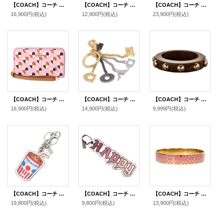
【COACH】コーチ ワイド ターンロック チェーン バングル ブラック（日本未発売）
【COACH】コーチ プラスチック 花柄 フラワー プリント ロゴ iPhone 13PRO 専用 スマホケース スマホカバー クリア×レッド【訳あり】〔日本未発売〕
【COACH】コーチ コーティングキャンバス スムースレザー シグネチャー カラーブロック フォン iPhone スマホ テック ウォレット リストレット 財布 カーキ×ブラック〔日本未発売〕
16,900円
(税込)
12,900円
(税込)
23,900円
(税込)
【COACH】コーチ コーティング キャンパス レザー ハート柄 プリント フォン クラッチ ウォレット iPhone スマホ マルチ 財布 ブラッシュマルチ（日本未発売）
【COACH】コーチ メタル パーフォレーテッド コーチ ロゴ バッグチャーム キーリング キーホルダー マルチ（日本未発売）
【COACH】コーチ ウッド グロメット バングル 〔日本未発売〕
16,900円
(税込)
14,900円
(税込)
9,999円
(税込)
【COACH】コーチ キーホルダー ミルクシェイク モチーフ レザー ラメ キラキラ ロゴ キーリング バッグチャーム チャークマルチ（日本未発売）
【COACH】コーチ ディズニー コラボ スムースレザー ハッピー ラメ バッグチャーム キーホルダー チャーク（日本未発売）
【COACH】コーチ シグネチャー ブレスレット バングル ゴールド×ピンク〔日本未発売〕【訳あり】
19,800円
(税込)
9,800円
(税込)
13,900円
(税込)