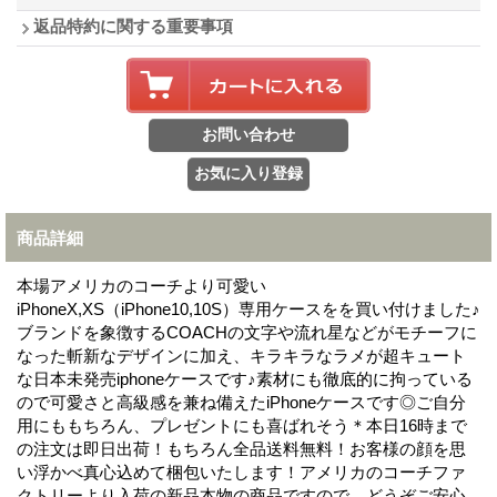
返品特約に関する重要事項
商品詳細
本場アメリカのコーチより可愛い
iPhoneX,XS（iPhone10,10S）専用ケースをを買い付けました♪
ブランドを象徴するCOACHの文字や流れ星などがモチーフに
なった斬新なデザインに加え、キラキラなラメが超キュート
な日本未発売iphoneケースです♪素材にも徹底的に拘っている
ので可愛さと高級感を兼ね備えたiPhoneケースです◎ご自分
用にももちろん、プレゼントにも喜ばれそう＊本日16時まで
の注文は即日出荷！もちろん全品送料無料！お客様の顔を思
い浮かべ真心込めて梱包いたします！アメリカのコーチファ
クトリーより入荷の新品本物の商品ですので、どうぞご安心