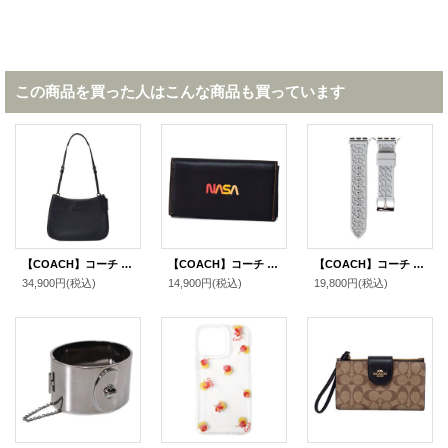
この商品を買った人はこんな商品も買っています
【COACH】コーチ スムースレザー ペネロペ ロゴ スリム ショルダー ハンドバッグ ブラック(日本未発売）
【COACH】コーチ メンズ グラブタンレザー NASA ロゴ スペースモチーフ 二つ折り 手帳型 iPhone スマホ フォンウォレット ブラック（日本未発売）
【COACH】コーチ シリコン 3D シグネチャー アップルウォッチ applewatch 替えベルト ストラップ ウォッチ 腕時計 グレー〔日本未発売〕
34,900円
(税込)
14,900円
(税込)
19,800円
(税込)