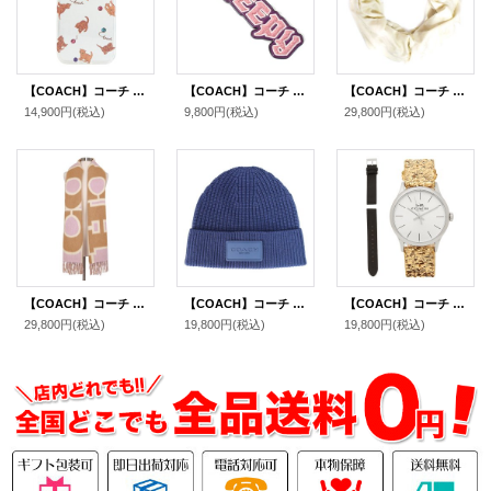
【COACH】コーチ プラスチック キャット 猫 ダンス プリント グリッター ラメ iPhone13PRO専用 スマホケース スマホカバー クリア×ブラウン〔日本未発売〕
【COACH】コーチ ディズニー コラボ スムースレザー スリーピー ラメ バッグチャーム キーホルダー パープル×ピンク（日本未発売）
【COACH】コーチ ウール レーヨン シグネチャー ショール ストール チャーク〔日本未発売〕
14,900円
(税込)
9,800円
(税込)
29,800円
(税込)
【COACH】コーチ ウール ロゴ リバーシブル カラーブロック オーバーサイズ マフラー トープ（日本未発売）
【COACH】コーチ ウール ニット ロゴ ビーニー キャップ 帽子 ネイビー（日本未発売）
【COACH】コーチ 時計 ルビー グリッター ラメ 替えレザーベルト付き ウォッチ セット 腕時計 ゴールド〔日本未発売〕
29,800円
(税込)
19,800円
(税込)
19,800円
(税込)