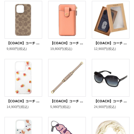
【COACH】コーチ コーティングキャンバス シグネチャー iPhone13PRO専用 スマホケース スマホカバー カーキ【訳あり】〔日本未発売〕
【COACH】コーチ レザー エッセンシャル フォン iPhone スマホ ポーチ ロゴ ウォレット 長財布 フェイディドオレンジ〔日本未発売〕
【COACH】コーチ カーフレザー リフレクティブ ロゴ パッチ ポケット付き iPhoneX/Xs（iPhone10/10s）専用 ケース ミッドナイトネイビーマルチ〔日本未発売〕
9,800円
(税込)
19,800円
(税込)
12,900円
(税込)
【COACH】コーチ プラスチック 花柄 フラワー プリント ロゴ iPhone13 PRO 専用 スマホケース スマホカバー クリア×レッド〔日本未発売〕
【COACH】コーチ レザー ショルダー ストラップ グレー（日本未発売）
【COACH】コーチ ロゴ フレーム サングラス（ケース付き）ブラック〔日本未発売〕
14,900円
(税込)
5,980円
(税込)
24,900円
(税込)