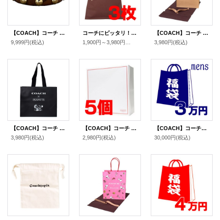
【COACH】コーチ ウッド グロメット バングル 〔日本未発売〕
コーチにピッタリ！リボン付き特製高級布袋 ブラウン 〔3枚セット〕（送料無料）
【COACH】コーチ 純正紙袋 リボン付き 巾着布袋 セット プレゼントキット ギフトキット ギフトセット ラッピングセット ブラウン（送料無料）
9,999円
(税込)
1,900円～3,980円
(税込)
3,980円
(税込)
【COACH】コーチ スヌーピー ショップバッグ ピーナッツ コラボ ラージ 純正紙袋 ブラックマルチ（送料無料）
【COACH】コーチ 純正ボックスL ホワイト〔5個セット〕（送料無料）
【COACH】コーチの超お得メンズ福袋〔3万円〕（送料無料）
3,980円
(税込)
2,980円
(税込)
30,000円
(税込)