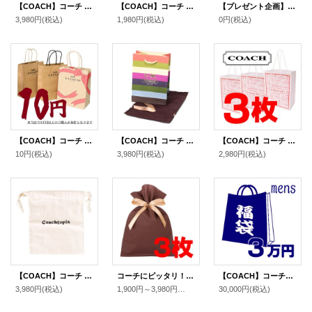
【COACH】コーチ 純正ボックスM 〔5個セット〕（送料無料）
【COACH】コーチ 純正紙袋Sサイズ ブラウン〔2枚セット〕（送料無料）
【プレゼント企画】 全国共通百貨店ギフト券1枚 （1000円相当）
3,980円
(税込)
1,980円
(税込)
0円
(税込)
【COACH】コーチ 純正紙袋 ショップバッグ プレゼントキット 1枚【単品注文不可】（送料無料）
【COACH】コーチ 純正紙袋 ボーダー ミニ リボン付き 巾着布袋 セット プレゼントキット ギフトキット ギフトセット ラッピングセット マルチ（送料無料）
【COACH】コーチ 純正訳あり紙袋Sサイズ 〔3枚セット〕（送料無料）
10円
(税込)
3,980円
(税込)
2,980円
(税込)
【COACH】コーチ 布袋 コーチトピア Coachtopia 純正保存袋 巾着 コットン100％ 単品 1枚（送料無料）
コーチにピッタリ！リボン付き特製高級布袋 ブラウン 〔3枚セット〕（送料無料）
【COACH】コーチの超お得メンズ福袋〔3万円〕（送料無料）
3,980円
(税込)
1,900円～3,980円
(税込)
30,000円
(税込)