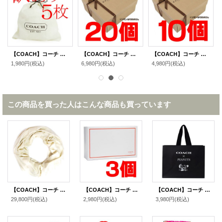
【COACH】コーチ 純正保存袋 SSサイズ 〔5枚セット〕【訳あり】（送料無料）
【COACH】コーチ 純正ボックスL ブラウン〔20個セット〕（送料無料）
【COACH】コーチ 純正ボックスL ブラウン〔10個セット〕（送料無料）
1,980円
(税込)
6,980円
(税込)
4,980円
(税込)
この商品を買った人はこんな商品も買っています
【COACH】コーチ ウール レーヨン シグネチャー ショール ストール チャーク〔日本未発売〕
【COACH】コーチ 純正ボックスS 〔3個セット〕（送料無料）
【COACH】コーチ スヌーピー ショップバッグ ピーナッツ コラボ 純正紙袋 ブラックマルチ（送料無料）
29,800円
(税込)
2,980円
(税込)
3,980円
(税込)