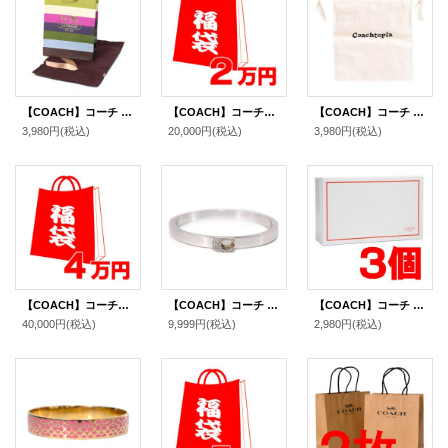
【COACH】コーチ 純正紙袋 ボーダー ミニ リボン付き 巾着布袋 セット プレゼントキット ギフトキット ギフトセット ラッピングセット マルチ（送料無料）
【COACH】コーチの超お得レディース福袋〔2万円〕（送料無料）
【COACH】コーチ 布袋 コーチトピア Coachtopia 純正保存袋 巾着 コットン100％ 単品 1枚（送料無料）
3,980円
(税込)
20,000円
(税込)
3,980円
(税込)
【COACH】コーチの超お得レディース福袋〔4万円〕（送料無料）
【COACH】コーチ ゴールドプレーテッドブラス パヴェ シグネチャー ヒンジド バングル ブレスレット シルバー【訳あり】〔日本未発売〕
【COACH】コーチ 純正ボックスS 〔3個セット〕（送料無料）
40,000円
(税込)
9,999円
(税込)
2,980円
(税込)