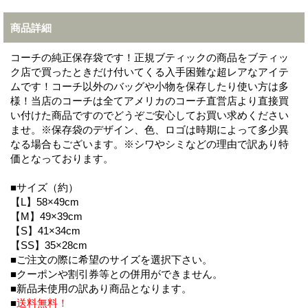
商品詳細
コーチの純正保存袋です！正規ブティックの商品をブティッ
ク店で買ったときだけ付いてくる入手困難な超レアなアイテ
ムです！コーチ以外のバッグや小物を保存したり使い方は多
様！当店のコーチは全てアメリカのコーチ直営店より直接買
い付けた商品ですのでどうぞご安心してお買い求めください
ませ。※保存袋のデザイン、色、ロゴは時期によって多少異
なる場合もございます。※シワやシミなどの理由で訳あり特
価となっております。
■サイズ（約）
【L】58×49cm
【M】49×39cm
【S】41×34cm
【SS】35×28cm
■ご注文の際に希望のサイズを選択下さい。
■クーポンや割引券等との併用ができません。
■新品未使用の訳あり商品となります。
■
送料無料！