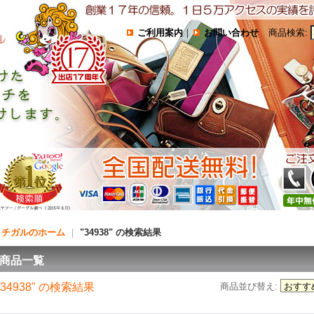
ご利用案内
｜
お問い合わせ
商品検索
:
コチガルのホーム
｜
"34938"
の
検索結果
商品一覧
"34938"
の
検索結果
商品並び替え
: