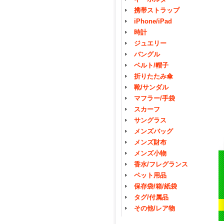
携帯ストラップ
iPhone/iPad
時計
ジュエリー
バングル
ベルト/帽子
折りたたみ傘
靴/サンダル
マフラー/手袋
スカーフ
サングラス
メンズバッグ
メンズ財布
メンズ小物
香水/フレグランス
ペット用品
保存袋/箱/紙袋
タグ/付属品
その他/レア物