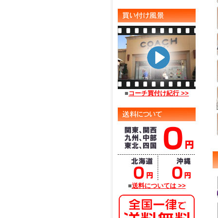
■
コーチ買付け紀行 >>
■
送料については >>