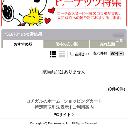
"51678"
の
検索結果
戻る
おすすめ順
価格の安い順
売れ筋順
表示件数
:
在庫あり
該当商品はありません
(0件/0件)
コチガルのホーム
|
ショッピングカート
特定商取引法表示
|
ご利用案内
PCサイト
Copyright (C) First Avenue, Inc. All Rights Reserved.