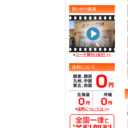
■
コーチ買付け紀行 >>
■
送料については >>