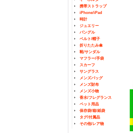
携帯ストラップ
iPhone/iPad
時計
ジュエリー
バングル
ベルト/帽子
折りたたみ傘
靴/サンダル
マフラー/手袋
スカーフ
サングラス
メンズバッグ
メンズ財布
メンズ小物
香水/フレグランス
ペット用品
保存袋/箱/紙袋
タグ/付属品
その他/レア物