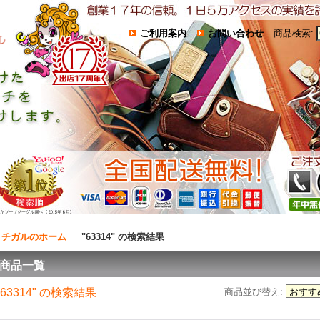
ご利用案内
｜
お問い合わせ
商品検索
:
コチガルのホーム
｜
"63314"
の
検索結果
商品一覧
"63314"
の
検索結果
商品並び替え
: