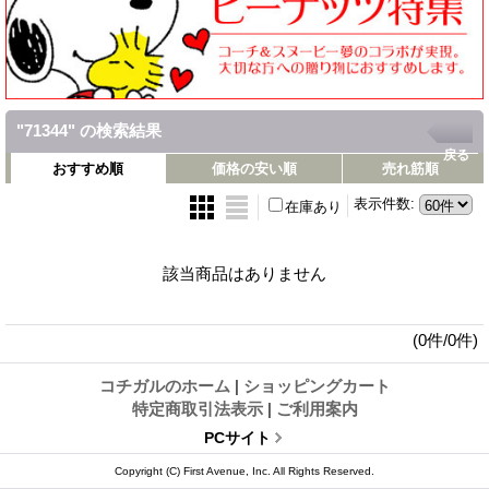
"71344"
の
検索結果
戻る
おすすめ順
価格の安い順
売れ筋順
表示件数
:
在庫あり
該当商品はありません
(0件/0件)
コチガルのホーム
|
ショッピングカート
特定商取引法表示
|
ご利用案内
PCサイト
Copyright (C) First Avenue, Inc. All Rights Reserved.