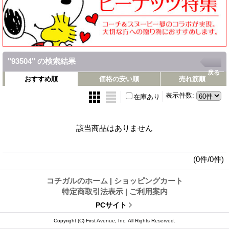
"93504"
の
検索結果
戻る
おすすめ順
価格の安い順
売れ筋順
表示件数
:
在庫あり
該当商品はありません
(0件/0件)
コチガルのホーム
|
ショッピングカート
特定商取引法表示
|
ご利用案内
PCサイト
Copyright (C) First Avenue, Inc. All Rights Reserved.