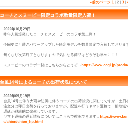
«
前のページ
1
|
2
|
3
|
コーチとスヌーピー限定コラボ数量限定入荷！
2022年10月29日
昨年人気爆発したコーチとスヌーピーのコラボ第二弾！
今回更に可愛さパワーアップした限定モデルを数量限定で入荷しておりま
無くなり次第終了となりますので気になる商品はどうぞお早めに！！
スヌーピーのコラボ一覧はこちらからどうぞ→
https://www.ccgl.jp/produ
台風14号によるコーチの出荷状況について
2022年09月19日
台風14号に伴う大雨や防風に伴うコーチの出荷状況に関してですが、土日
注文分は即日出荷を行っておりますが、配達を行うヤマト運輸で一部地域
遅延が継続的に発生しています。
ヤマト運輸の遅延情報についてはこちらで確認できます→
https://www.ku
c/chien/chien_hp.html