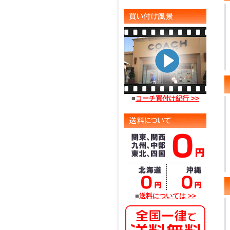
■
コーチ買付け紀行 >>
■
送料については >>