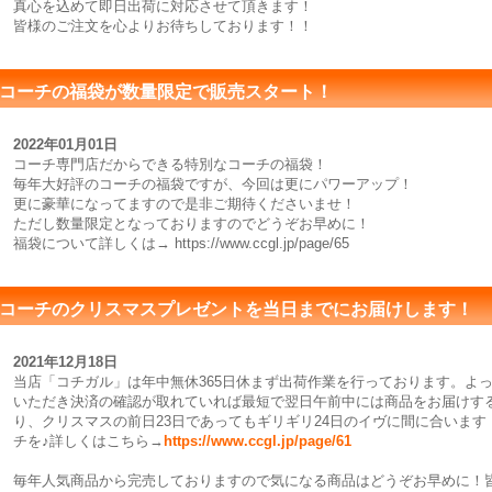
真心を込めて即日出荷に対応させて頂きます！
皆様のご注文を心よりお待ちしております！！
コーチの福袋が数量限定で販売スタート！
2022年01月01日
コーチ専門店だからできる特別なコーチの福袋！
毎年大好評のコーチの福袋ですが、今回は更にパワーアップ！
更に豪華になってますので是非ご期待くださいませ！
ただし数量限定となっておりますのでどうぞお早めに！
福袋について詳しくは→ https://www.ccgl.jp/page/65
コーチのクリスマスプレゼントを当日までにお届けします！
2021年12月18日
当店「コチガル」は年中無休365日休まず出荷作業を行っております。よっ
いただき決済の確認が取れていれば最短で翌日午前中には商品をお届けす
り、クリスマスの前日23日であってもギリギリ24日のイヴに間に合いま
チを♪詳しくはこちら→
https://www.ccgl.jp/page/61
毎年人気商品から完売しておりますので気になる商品はどうぞお早めに！