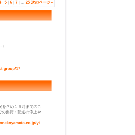
4
|
5
|
6
|
7
|
...
25
次のページ
»
す！
ct-group/17
祝を含め１６時までのご
での集荷・配送の停止や
ronekoyamato.co.jp/yt