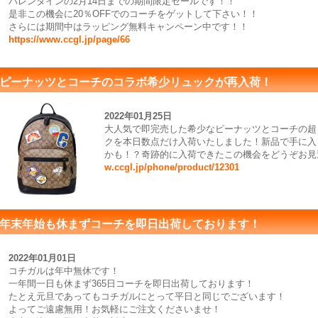
バレンタインの2月14日までの期間限定セールです！！
是非この機会に20％OFFでのコーチをゲットして下さい！！
さらには期間中はラッピング無料キャンペーン中です！！
https://www.ccgl.jp/page/66
ピーナッツとコーチのコラボ希少リュックが再入荷！
2022年01月25日
大人気で即完売した希少なピーナッツとコーチの超
クを本日数点だけ入荷いたしました！新品で手に入
かも！？奇跡的に入荷できたこの機会をどうぞお見
w.ccgl.jp/phone/product/12301
年末年始も休まずコーチを即日出荷しております！
2022年01月01日
コチガルは年中無休です！
一年間一日も休まず365日コーチを即日出荷しております！
たとえ元旦であってもコチガルにとって平日と同じでございます！
よってご遠慮無用！お気軽にご注文くださいませ！