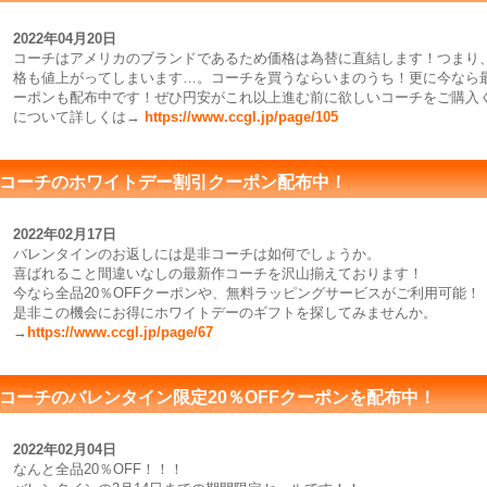
2022年04月20日
コーチはアメリカのブランドであるため価格は為替に直結します！つまり
格も値上がってしまいます…。コーチを買うならいまのうち！更に今なら
ーポンも配布中です！ぜひ円安がこれ以上進む前に欲しいコーチをご購入
について詳しくは→
https://www.ccgl.jp/page/105
コーチのホワイトデー割引クーポン配布中！
2022年02月17日
バレンタインのお返しには是非コーチは如何でしょうか。
喜ばれること間違いなしの最新作コーチを沢山揃えております！
今なら全品20％OFFクーポンや、無料ラッピングサービスがご利用可能！
是非この機会にお得にホワイトデーのギフトを探してみませんか。
→
https://www.ccgl.jp/page/67
コーチのバレンタイン限定20％OFFクーポンを配布中！
2022年02月04日
なんと全品20％OFF！！！