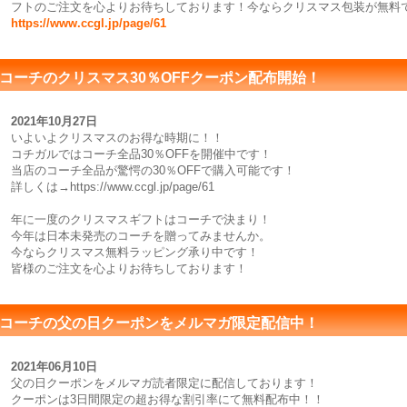
フトのご注文を心よりお待ちしております！今ならクリスマス包装が無料
https://www.ccgl.jp/page/61
コーチのクリスマス30％OFFクーポン配布開始！
2021年10月27日
いよいよクリスマスのお得な時期に！！
コチガルではコーチ全品30％OFFを開催中です！
当店のコーチ全品が驚愕の30％OFFで購入可能です！
詳しくは→https://www.ccgl.jp/page/61
年に一度のクリスマスギフトはコーチで決まり！
今年は日本未発売のコーチを贈ってみませんか。
今ならクリスマス無料ラッピング承り中です！
皆様のご注文を心よりお待ちしております！
コーチの父の日クーポンをメルマガ限定配信中！
2021年06月10日
父の日クーポンをメルマガ読者限定に配信しております！
クーポンは3日間限定の超お得な割引率にて無料配布中！！