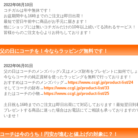
2022年08月10日
コチガルは年中無休です！
お盆期間中も16時までのご注文は即日出荷！
最短で翌日午前中に商品がお手元に届きます！
他にショップには無いコチガルだけの10年以上続いてる誇れるサービス！
皆様からのご注文を心よりお待ちしております！
父の日にコーチを！今ならラッピング無料です！
2022年06月01日
父の日はコーチのメンズバッグ♪又はメンズ財布をプレゼントに如何でし
今ならコーチの純正資材を使ったラッピングを無料で行っております！
おすすめはコーチのメンズバッグ→
https://www.ccgl.jp/product-list/24
そしてコーチの財布→
https://www.ccgl.jp/product-list/33
またはコーチの小物→
https://www.ccgl.jp/product-list/25
土日祝も16時までのご注文は即日出荷にて対応しております！最短翌日到
プレゼントする商品に迷った場合はお電話にてご相談も承っておりますの
いませ！
コーチは今のうち！円安が進むと値上げの対象に？！