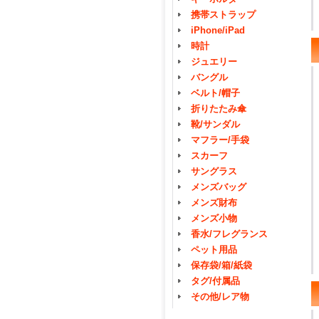
携帯ストラップ
iPhone/iPad
時計
ジュエリー
バングル
ベルト/帽子
折りたたみ傘
靴/サンダル
マフラー/手袋
スカーフ
サングラス
メンズバッグ
メンズ財布
メンズ小物
香水/フレグランス
ペット用品
保存袋/箱/紙袋
タグ/付属品
その他/レア物