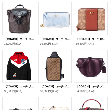
【COACH】コーチ リュックサック コーティングキャンバス レザー シグネチャー アメリア ロゴ コンバーチブル バックパック ボディバッグ ブラウンブラック〔日本未発売〕
【COACH】コーチ 長財布 デニム レザー ロゴ リストレット ロング ジップ アラウンド 長財布 ライトインディゴ（日本未発売）
【COACH】コーチ 財布 コーティングキャンバス レザー シグネチャー カラーブラック ビルフォールド ロゴ スナップ ウォレット 二つ折り 財布 タンキャラメル（日本未発売）
36,900円
(税込)
39,800円
(税込)
39,800円
(税込)
【COACH】コーチ ポリエステル ピーナッツ コラボ スヌーピー パッチ ワッペン パッカブル アウター ウインドブレーカー Ｓ（日本サイズM相当） ブラック（日本未発売）
【COACH】コーチ メンズ コーティングキャンバス レザー シグネチャー サリバン パック ワンショルダー バックパック ボディバッグ カーキ×チャコール〔日本未発売〕
【COACH】コーチ メタリックナッパレザー メタリックスムースレザー スムースレザー エレン リニア キルティング クロスボディ 三日月 ハーフムーン 斜め掛け ショルダーバッグ メタリッククリムゾン（日本未発売）
39,800円
(税込)
36,900円
(税込)
34,900円
(税込)