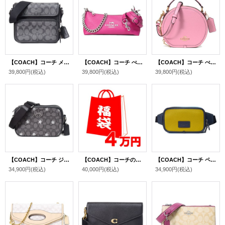
【COACH】コーチ メンズ コーティングキャンバス レザー シグネチャー サリバン クロスボディ フラップ メッセンジャー カメラ 斜め掛け ショルダーバッグ ブラック×チャコール〔日本未発売〕
【COACH】コーチ ぺブルレザー シャーロット クロスボディ チェーン 3WAY ショルダー 斜め掛け クラッチ ハンドバッグ ブライトバイオレット（日本未発売）
【COACH】コーチ ぺブルレザー キャンティーン ロゴ 丸型 ダブルジップ クロスボディ 2way ハンドバッグ ショルダーバッグ トゥルーピンク（日本未発売）
39,800円
(税込)
39,800円
(税込)
39,800円
(税込)
【COACH】コーチ ジャガード レザー シグネチャー 星 スター ジェイミー ミニ カメラバッグ クロスボディー ショルダーバッグ スモーク×ブラックマルチ（日本未発売）
【COACH】コーチの超お得レディース福袋〔4万円〕（送料無料）
【COACH】コーチ ペブルレザー ワイアット カラーブロック ベルトバッグ 2way ワンショルダー バックパック ウエスト ボディバッグ シトロンマルチ〔日本未発売〕
34,900円
(税込)
40,000円
(税込)
34,900円
(税込)