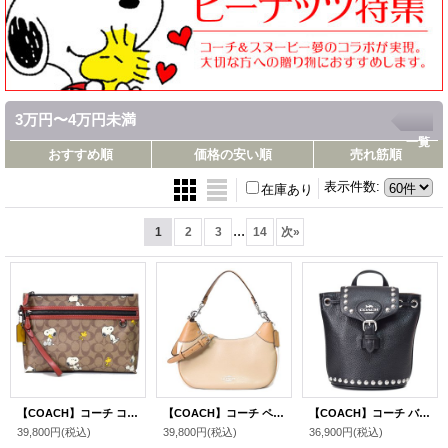
3万円〜4万円未満
一覧
おすすめ順
価格の安い順
売れ筋順
表示件数
:
在庫あり
...
1
2
3
14
次
»
【COACH】コーチ コーティングキャンバス レザー シグネチャー ピーナッツ コラボ スヌーピー ポーチ クラッチバッグ カーキマルチ〔日本未発売〕
【COACH】コーチ ペブルレザー マーラ ホーボー カラーブロック 2WAY ショルダー クロスボディ ハンドバッグ サンディベージュマルチ(日本未発売）
【COACH】コーチ バックパック レザー スタッズ アメリア リュックサック ボディバッグ ブラック×バッドランズ〔日本未発売〕
39,800円
(税込)
39,800円
(税込)
36,900円
(税込)