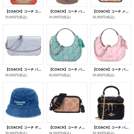
【COACH】コーチ コーティングキャンバス レザー シグネチャー ミリー フラップ ターンロック クロスボディ 3WAY クラッチ ショルダー ハンドバッグ カーキ×テラコッタ（日本未発売）
【COACH】コーチ バッグ レザー フラップ カーフ アンドレア ロゴ 3WAY クラッチ ショルダー ハンドバッグ ダークストーン（日本未発売）
【COACH】コーチ メンズ バッグ コーティングキャンバス レザー シグネチャー ルーカス ロゴ コンパクト クロスボディ 斜め掛け メッセンジャー ショルダーバッグ タン×チャコール×ブラック〔日本未発売〕
39,800円
(税込)
34,900円
(税込)
36,900円
(税込)
【COACH】コーチ バッグ クロコダイル エンボスドレザー ヘイデン フラップ 2WAY クラッチ クロスボディ 斜めがけ ショルダーバッグ グレーブルー（日本未発売）
【COACH】コーチ バッグ 三日月型 デニム レザー キルティング カルメン ミニ ロゴ 2way チェーン クロスボディ 斜め掛け ショルダーバッグ ハンドバッグ アイビー×グリーン（日本未発売）
【COACH】コーチ バッグ 三日月型 デニム レザー キルティング カルメン ミニ ロゴ 2way チェーン クロスボディ 斜め掛け ショルダーバッグ ハンドバッグ バレリーナ×カーネーション（日本未発売）
39,800円
(税込)
39,800円
(税込)
39,800円
(税込)
【COACH】コーチ デニム コットン シグネチャー ロゴ バケットハット バケハ サファリハット 帽子 デニム XS/S 〔日本未発売〕
【COACH】コーチ メンズ バッグ コーティングキャンバス レザー シグネチャー ワイアット ダブルジップ 2WAY 斜め掛け クロスボディ クラッチ ショルダーバッグ サンド×タン〔日本未発売〕
【COACH】コーチ バッグ レザー キルティング アヴァ ロゴ スクエア ボックス チェーン クロスボディ 2WAY 斜め掛け ショルダー ハンドバッグ ブラック（日本未発売）
39,800円
(税込)
34,900円
(税込)
36,900円
(税込)