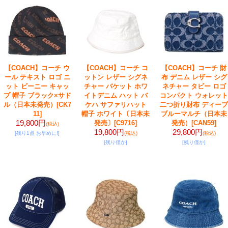
【COACH】コーチ ウ
【COACH】コーチ コ
【COACH】コーチ 財
ール テキスト ロゴ ニ
ットン レザー シグネ
布 デニム レザー シグ
ット ビーニー キャッ
チャー バケット ホワ
ネチャー タビー ロゴ
プ 帽子 ブラック×サド
イトデニム ハット バ
コンパクト ウォレット
ル（日本未発売）
[CK7
ケハ サファリハット
二つ折り財布 ディープ
11]
帽子 ホワイト〔日本未
ブルーマルチ（日本未
19,800円
発売〕
[C9716]
発売）
[CAN59]
(税込)
19,800円
29,800円
[残り1点 お早めに!]
(税込)
(税込)
[残り僅か]
[残り僅か]