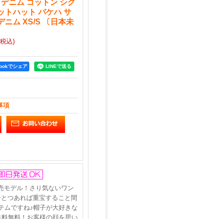
 デニム コットン シグ
ットハット バケハ サ
ニム XS/S 〔日本未
(税込)
bookでシェア
事項
売モデル！さり気ないワン
ひとつあれば重宝すること間
テムですね♪帽子が大好きな
送料無料！お客様の顔を思い