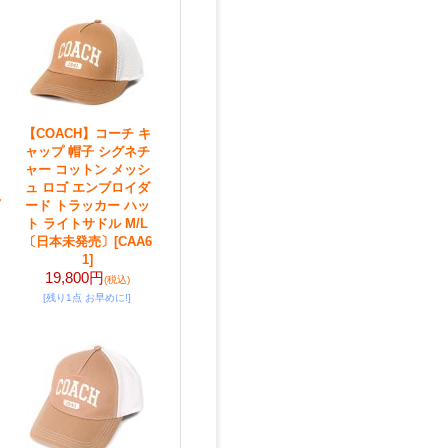
【COACH】コーチ キ
ャップ 帽子 シグネチ
ャー コットン メッシ
ュ ロゴ エンブロイダ
ード トラッカー ハッ
ト ライトサドル M/L
〔日本未発売〕
[CAA6
1]
19,800円
(税込)
[残り1点 お早めに!]