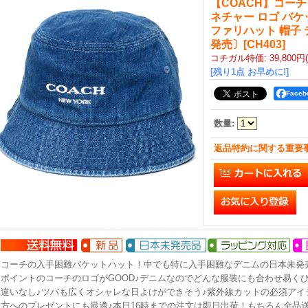
【COACH】コーチ
ネチャー ロゴ バケ
ファリハット 帽子 デ
発売〕
[
CH403
]
コチガル特価
:
39,800円
[残り1点 お早めに!]
Face
数量
:
返品特約に関する重要
コーチの入手困難バケットハット！中でも特に入手困難なデニムの日本未発
ポイントのコーチのロゴがGOOD♪デニムなのでどんな服装にも合わせ易く
違いなし♪ツバも広くオシャレな日よけができそう♪紫外線カットの必須アイ
方へのプレゼントにも最適♪本日16時までの注文は即日出荷！もちろん全品