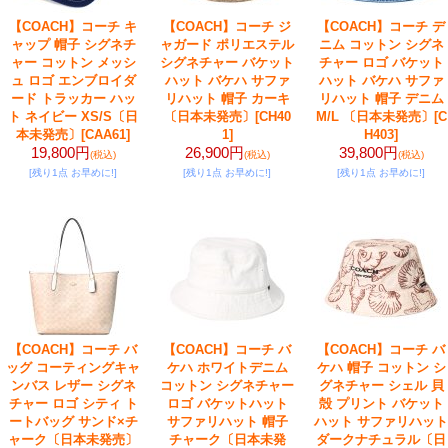
【COACH】コーチ キ
【COACH】コーチ ジ
【COACH】コーチ デ
ャップ 帽子 シグネチ
ャガード ポリエステル
ニム コットン シグネ
ャー コットン メッシ
シグネチャー バケット
チャー ロゴ バケット
ュ ロゴ エンブロイダ
ハット バケハ サファ
ハット バケハ サファ
ード トラッカー ハッ
リハット 帽子 カーキ
リハット 帽子 デニム
ト ネイビー XS/S〔日
〔日本未発売〕
[CH40
M/L 〔日本未発売〕
[C
本未発売〕
[CAA61]
1]
H403]
19,800円
26,900円
39,800円
(税込)
(税込)
(税込)
[残り1点 お早めに!]
[残り1点 お早めに!]
[残り1点 お早めに!]
【COACH】コーチ バ
【COACH】コーチ バ
【COACH】コーチ バ
ッグ コーティングキャ
ケハ ホワイトデニム
ケハ 帽子 コットン シ
ンバス レザー シグネ
コットン シグネチャー
グネチャー シェル 貝
チャー ロゴ シティ ト
ロゴ バケットハット
殻 プリント バケット
ートバッグ サンド×チ
サファリハット 帽子
ハット サファリハット
ャーク〔日本未発売〕
チャーク〔日本未発
ダークナチュラル〔日