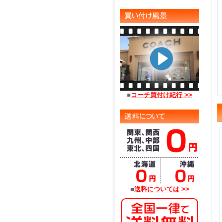
■
コーチ買付け紀行 >>
■
送料については >>