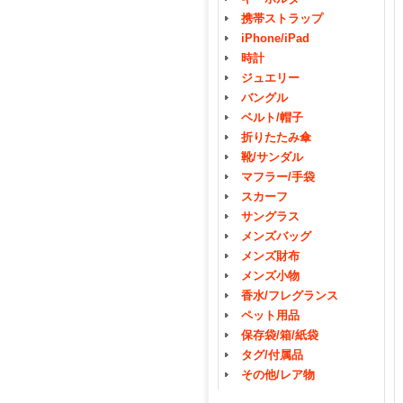
携帯ストラップ
iPhone/iPad
時計
ジュエリー
バングル
ベルト/帽子
折りたたみ傘
靴/サンダル
マフラー/手袋
スカーフ
サングラス
メンズバッグ
メンズ財布
メンズ小物
香水/フレグランス
ペット用品
保存袋/箱/紙袋
タグ/付属品
その他/レア物