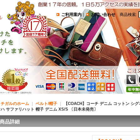
ご利用案内
｜
お問い合わせ
商品検索
:
コチガルのホーム
｜
ベルト/帽子
｜
【COACH】コーチ デニム コットン シ
ハ サファリハット 帽子 デニム XS/S 〔日本未発売〕
商品詳細