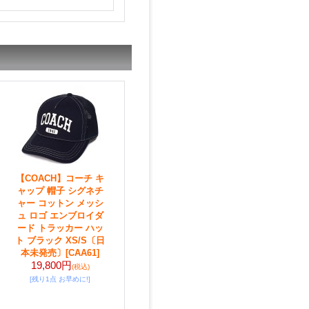
【COACH】コーチ キ
ャップ 帽子 シグネチ
ャー コットン メッシ
ュ ロゴ エンブロイダ
ード トラッカー ハッ
ト ブラック XS/S〔日
本未発売〕
[CAA61]
19,800円
(税込)
[残り1点 お早めに!]