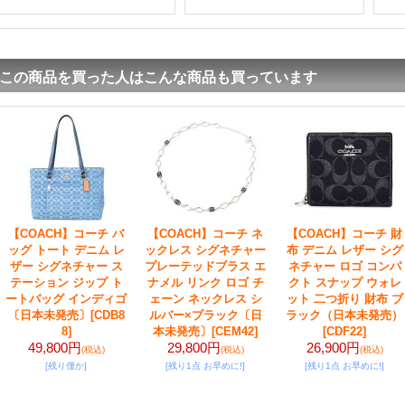
この商品を買った人はこんな商品も買っています
【COACH】コーチ バ
【COACH】コーチ ネ
【COACH】コーチ 財
ッグ トート デニム レ
ックレス シグネチャー
布 デニム レザー シグ
ザー シグネチャー ス
プレーテッドブラス エ
ネチャー ロゴ コンパ
テーション ジップ ト
ナメル リンク ロゴ チ
クト スナップ ウォレ
ートバッグ インディゴ
ェーン ネックレス シ
ット 二つ折り 財布 ブ
〔日本未発売〕
[CDB8
ルバー×ブラック〔日
ラック（日本未発売）
8]
本未発売〕
[CEM42]
[CDF22]
49,800円
29,800円
26,900円
(税込)
(税込)
(税込)
[残り僅か]
[残り1点 お早めに!]
[残り1点 お早めに!]