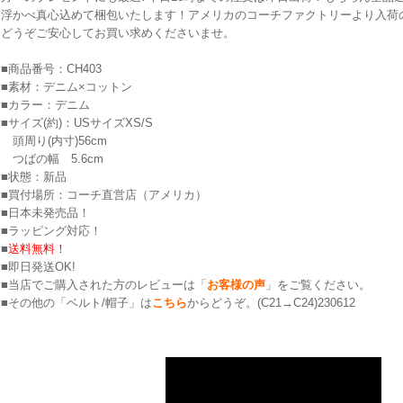
浮かべ真心込めて梱包いたします！アメリカのコーチファクトリーより入荷
どうぞご安心してお買い求めくださいませ。
■商品番号：CH403
■素材：デニム×コットン
■カラー：デニム
■サイズ(約)：USサイズXS/S
頭周り(内寸)56cm
つばの幅 5.6cm
■状態：新品
■買付場所：コーチ直営店（アメリカ）
■日本未発売品！
■ラッピング対応！
■
送料無料！
■即日発送OK!
■当店でご購入された方のレビューは「
お客様の声
」をご覧ください。
■その他の「ベルト/帽子」は
こちら
からどうぞ。(C21→C24)230612