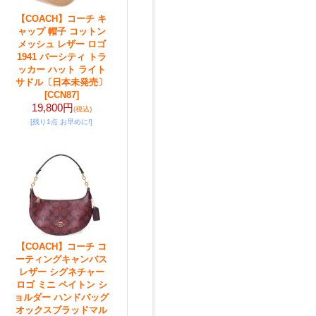
【COACH】コーチ キ
ャップ 帽子 コットン
メッシュ レザー ロゴ
1941 バーシティ トラ
ッカー ハット ライト
サドル〔日本未発売〕
[CCN87]
19,800円
(税込)
[残り1点 お早めに!]
【COACH】コーチ コ
ーティングキャンバス
レザー シグネチャー
ロゴ ミニ ペイトン シ
ョルダー ハンドバッグ
オックスブラッドマル