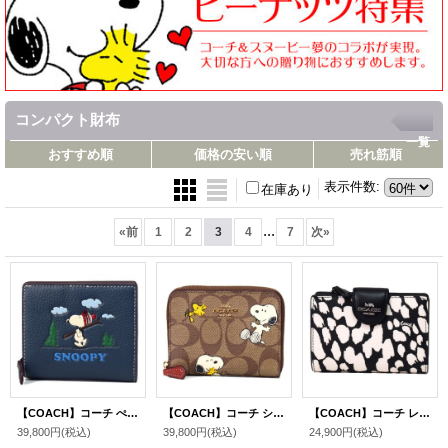
コンパクト財布
一覧
おすすめ順
価格の安い順
売れ筋順
表示件数
:
在庫あり
...
«
前
1
2
3
4
7
次
»
【COACH】コーチ ぺブルレザー ピーナッツ コラボ スヌーピー スキー モチーフ スナップ ウォレット 二つ折り 財布 デニムマルチ（日本未発売）
【COACH】コーチ シグネチャー ピーナッツ コラボ スヌーピー ウッドストック プリント ジップ アラウンド 二つ折り 財布 カーキマルチC（日本未発売）
【COACH】コーチ レザー アニマル ミディアム コーナー ジップ ウォレット 二つ折り財布 ブラック×チャークマルチ（日本未発売）
39,800円
(税込)
39,800円
(税込)
24,900円
(税込)