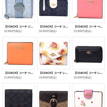
【COACH】コーチ ジャガード ペブルレザー シグネチャー デンプシー ロゴ スモール ジップ アラウンド ウォレット 二つ折り 財布 マーブルブルー〔日本未発売〕
【COACH】コーチ コーティングキャンバス レザー シグネチャー カラーブロック フォン iPhone スマホ テック ウォレット リストレット 財布 デニムマルチ〔日本未発売〕
【COACH】コーチ ぺブルレザー ロゴチャーム スナップ ウォレット 二つ折り 財布 タフィー（日本未発売）
23,900円
(税込)
26,900円
(税込)
23,900円
(税込)
【COACH】コーチ ぺブルレザー ロゴチャーム スナップ ウォレット 二つ折り 財布 キャンディードオレンジ（日本未発売）
【COACH】コーチ レザー フラワー 花柄 ロゴ プリント スモール 三つ折り財布 チャーク（日本未発売）
【COACH】コーチ レザー キルティング ロゴ ミディアム ID ジップ パイソン ナッパレザー ウォレット 財布 ブラック（日本未発売）
23,900円
(税込)
19,800円
(税込)
26,900円
(税込)