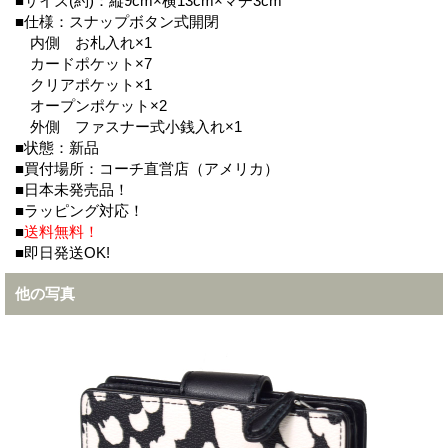
■サイズ(約)：縦9cm×横13cm×マチ3cm
■仕様：スナップボタン式開閉
内側 お札入れ×1
カードポケット×7
クリアポケット×1
オープンポケット×2
外側 ファスナー式小銭入れ×1
■状態：新品
■買付場所：コーチ直営店（アメリカ）
■日本未発売品！
■ラッピング対応！
■
送料無料！
■即日発送OK!
他の写真