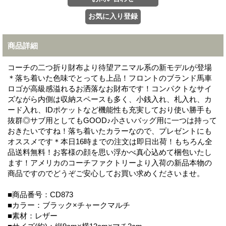
商品詳細
コーチの二つ折り財布より待望アニマル系の新モデルが登場
＊落ち着いた色味でとっても上品！フロントのブランド馬車
ロゴが高級感溢れるお洒落なお財布です！コンパクトなサイ
ズながら内側は収納スペースも多く、小銭入れ、札入れ、カ
ード入れ、IDポケットなど機能性も充実しており使い勝手も
抜群◎サブ用としてもGOOD♪小さいバッグ用に一つは持って
おきたいですね！落ち着いたカラーなので、プレゼントにも
オススメです＊本日16時までの注文は即日出荷！もちろん全
品送料無料！お客様の顔を思い浮かべ真心込めて梱包いたし
ます！アメリカのコーチファクトリーより入荷の新品本物の
商品ですのでどうぞご安心してお買い求めくださいませ。
■商品番号：CD873
■カラー：ブラック×チャークマルチ
■素材：レザー