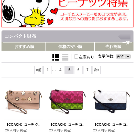
コンパクト財布
一覧
おすすめ順
価格の安い順
売れ筋順
表示件数
:
在庫あり
...
«
前
1
4
5
6
7
次
»
【COACH】コーチ クロスグレインレザー スムースレザー スネークエンボスドレザー デイジー 花柄 フラワー フローラル アップリケ リベット パンチング フォルドオーバー リストレット スマホ フォン ウォレット 二つ折り 財布 トープマルチ〔日本未発売〕
【COACH】コーチ コーティングキャンバス スムースレザー シグネチャー ブロック フォルドオーバー リストレット スマホ フォン ウォレット 二つ折り 財布 マゼンタマルチ〔日本未発売〕
【COACH】コーチ コーティングキャンバス スムースレザー シグネチャー ブロック フォルドオーバー リストレット スマホ フォン ウォレット 二つ折り 財布 チャークマルチ〔日本未発売〕
26,900円
(税込)
23,900円
(税込)
23,900円
(税込)