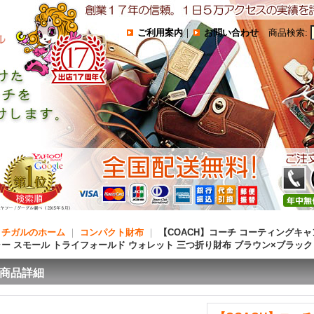
ご利用案内
｜
お問い合わせ
商品検索
:
コチガルのホーム
｜
コンパクト財布
｜
【COACH】コーチ コーティングキ
ャー スモール トライフォールド ウォレット 三つ折り財布 ブラウン×ブラッ
商品詳細