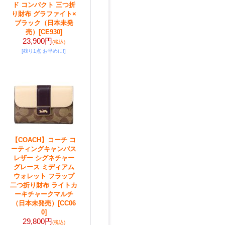
ド コンパクト 三つ折
り財布 グラファイト×
ブラック（日本未発
売）
[CE930]
23,900円
(税込)
[残り1点 お早めに!]
【COACH】コーチ コ
ーティングキャンバス
レザー シグネチャー
グレース ミディアム
ウォレット フラップ
二つ折り財布 ライトカ
ーキチャークマルチ
（日本未発売）
[CC06
0]
29,800円
(税込)