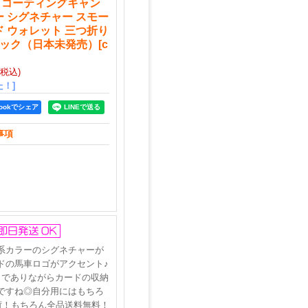
チ コーティングキャン
ー シグネチャー スモー
ド ウォレット 三つ折り
ラック（日本未発売）
[
c
(税込)
！]
bookでシェア
事項
系カラーのシグネチャーが
ドの馬車ロゴがアクセント♪
トでありながらカードの収納
ですね◎自分用にはもちろ
荷！もちろん全品送料無料！