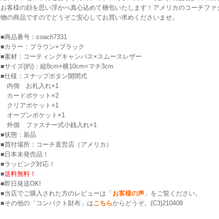
お客様の顔を思い浮かべ真心込めて梱包いたします！アメリカのコーチファ
物の商品ですのでどうぞご安心してお買い求めくださいませ。
■商品番号：coach7331
■カラー：ブラウン×ブラック
■素材：コーティングキャンバス×スムースレザー
■サイズ(約)：縦8cm×横10cm×マチ3cm
■仕様：スナップボタン開閉式
内側 お札入れ×1
カードポケット×2
クリアポケット×1
オープンポケット×1
外側 ファスナー式小銭入れ×1
■状態：新品
■買付場所：コーチ直営店（アメリカ）
■日本未発売品！
■ラッピング対応！
■
送料無料！
■即日発送OK!
■当店でご購入された方のレビューは「
お客様の声
」をご覧ください。
■その他の「コンパクト財布」は
こちら
からどうぞ。(C3)210408