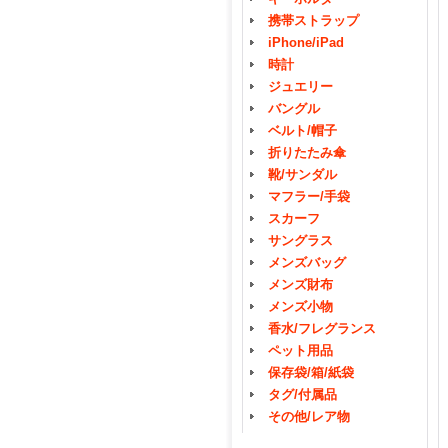
携帯ストラップ
iPhone/iPad
時計
ジュエリー
バングル
ベルト/帽子
折りたたみ傘
靴/サンダル
マフラー/手袋
スカーフ
サングラス
メンズバッグ
メンズ財布
メンズ小物
香水/フレグランス
ペット用品
保存袋/箱/紙袋
タグ/付属品
その他/レア物