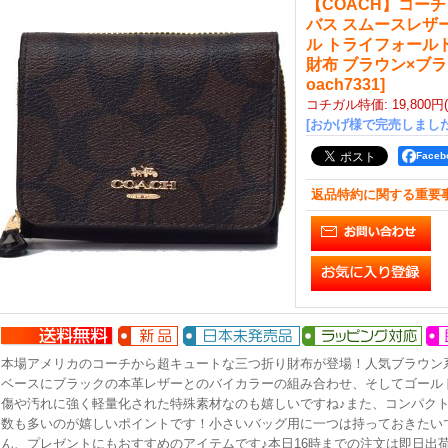
【COACH】コー
バス スムースレザ
ル トライフォール
財布 ブラウン×ブ
oach7331
]
コチガル特価
:
19,800円
[おかげ様で完売しました
Face
返品特約に関する重要
本場アメリカのコーチから超キュートな三つ折り財布が登場！人気ブラウン
ベースにブラックの本革レザーとのバイカラーの組み合わせ、そしてゴール
傷や汚れに強く軽量化された特殊素材なのも嬉しいですね♪また、コンパク
数も多いのが嬉しいポイントです！小さいバッグ用に一つは持っておきたい
ん、プレゼントにもおすすめのアイテムです♪本日16時までの注文は即日出