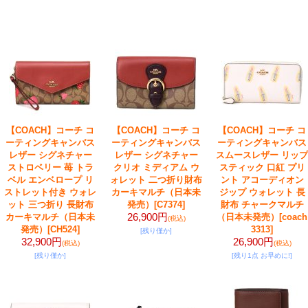
【COACH】コーチ コ
【COACH】コーチ コ
【COACH】コーチ コ
ーティングキャンバス
ーティングキャンバス
ーティングキャンバス
レザー シグネチャー
レザー シグネチャー
スムースレザー リップ
ストロベリー 苺 トラ
クリオ ミディアム ウ
スティック 口紅 プリ
ベル エンベロープ リ
ォレット 二つ折り財布
ント アコーディオン
ストレット付き ウォレ
カーキマルチ（日本未
ジップ ウォレット 長
ット 三つ折り 長財布
発売）
[C7374]
財布 チャークマルチ
26,900円
カーキマルチ（日本未
（日本未発売）
[coach
(税込)
発売）
[CH524]
3313]
[残り僅か]
32,900円
26,900円
(税込)
(税込)
[残り僅か]
[残り1点 お早めに!]