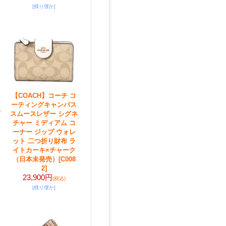
[残り僅か]
【COACH】コーチ コ
ーティングキャンバス
スムースレザー シグネ
チャー ミディアム コ
ーナー ジップ ウォレ
ット 二つ折り財布 ラ
イトカーキ×チャーク
（日本未発売）
[C008
2]
23,900円
(税込)
[残り僅か]