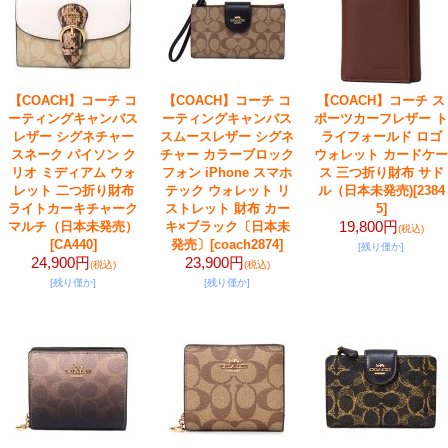
【COACH】コーチ コ
【COACH】コーチ コ
【COACH】コーチ ス
ーティングキャンバス
ーティングキャンバス
ポーツカーフレザー ト
レザー シグネチャー
スムースレザー シグネ
ライフォールド ロゴ
スネーク パイソン ク
チャー カラーブロック
ウォレット カードケー
リオ ミディアム ウォ
フォン iPhone スマホ
ス 三つ折り財布 サド
レット 二つ折り財布
テック ウォレット リ
ル（日本未発売)
[2384
ライトカーキチャーク
ストレット 財布 カー
5]
19,800円
マルチ（日本未発売）
キ×ブラック〔日本未
(税込)
[CA440]
発売〕
[coach2874]
[残り僅か]
24,900円
23,900円
(税込)
(税込)
[残り僅か]
[残り僅か]