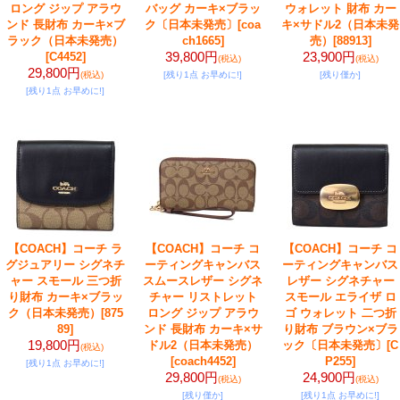
ロング ジップ アラウ
バッグ カーキ×ブラッ
ウォレット 財布 カー
ンド 長財布 カーキ×ブ
ク〔日本未発売〕
[coa
キ×サドル2（日本未発
ラック（日本未発売）
ch1665]
売）
[88913]
39,800円
23,900円
[C4452]
(税込)
(税込)
29,800円
(税込)
[残り1点 お早めに!]
[残り僅か]
[残り1点 お早めに!]
【COACH】コーチ ラ
【COACH】コーチ コ
【COACH】コーチ コ
グジュアリー シグネチ
ーティングキャンバス
ーティングキャンバス
ャー スモール 三つ折
スムースレザー シグネ
レザー シグネチャー
り財布 カーキ×ブラッ
チャー リストレット
スモール エライザ ロ
ク（日本未発売）
[875
ロング ジップ アラウ
ゴ ウォレット 二つ折
89]
ンド 長財布 カーキ×サ
り財布 ブラウン×ブラ
19,800円
ドル2（日本未発売）
ック〔日本未発売〕
[C
(税込)
[coach4452]
P255]
[残り1点 お早めに!]
29,800円
24,900円
(税込)
(税込)
[残り僅か]
[残り1点 お早めに!]