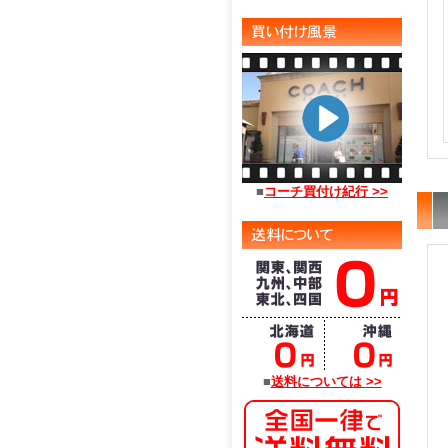
■
コーチ買付け紀行 >>
■
送料については >>