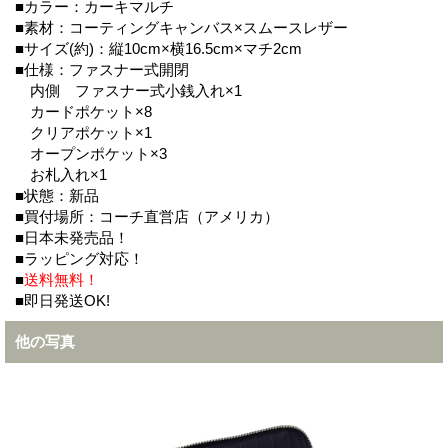
■カラー：カーキマルチ
■素材：コーティングキャンバス×スムースレザー
■サイズ(約)：縦10cm×横16.5cm×マチ2cm
■仕様：ファスナー式開閉
内側 ファスナー式小銭入れ×1
カードポケット×8
クリアポケット×1
オープンポケット×3
お札入れ×1
■状態：新品
■買付場所：コーチ直営店（アメリカ）
■日本未発売品！
■ラッピング対応！
■
送料無料！
■即日発送OK!
他の写真