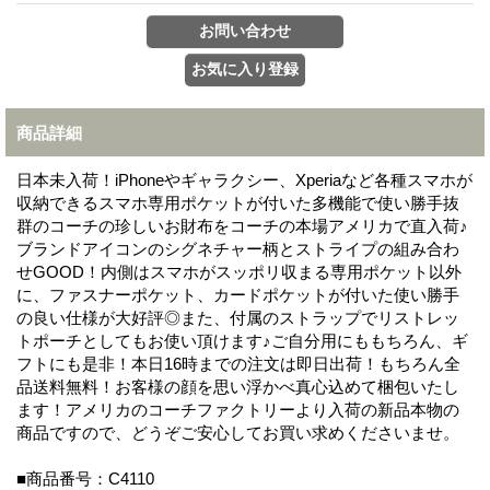
商品詳細
日本未入荷！iPhoneやギャラクシー、Xperiaなど各種スマホが
収納できるスマホ専用ポケットが付いた多機能で使い勝手抜
群のコーチの珍しいお財布をコーチの本場アメリカで直入荷♪
ブランドアイコンのシグネチャー柄とストライプの組み合わ
せGOOD！内側はスマホがスッポリ収まる専用ポケット以外
に、ファスナーポケット、カードポケットが付いた使い勝手
の良い仕様が大好評◎また、付属のストラップでリストレッ
トポーチとしてもお使い頂けます♪ご自分用にももちろん、ギ
フトにも是非！本日16時までの注文は即日出荷！もちろん全
品送料無料！お客様の顔を思い浮かべ真心込めて梱包いたし
ます！アメリカのコーチファクトリーより入荷の新品本物の
商品ですので、どうぞご安心してお買い求めくださいませ。
■商品番号：C4110