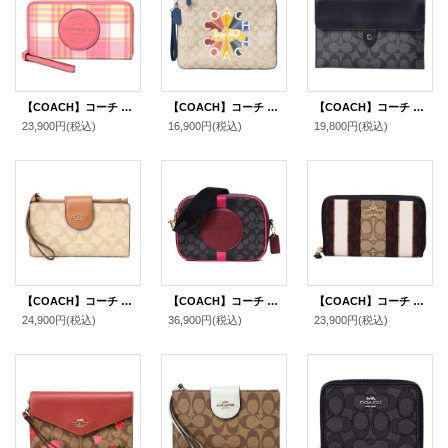
【COACH】コーチ ジャガード ぺブルレザー デンプシー ロゴ パッチ ラージ iPhone スマホ フォン ウォレット リストレット 財布 タフィーマルチ（日本未発売）
【COACH】コーチ コーティングキャンバス スムースレザー シグネチャー ロゴ ラジアル レインボー ラージ リストレット 30 クラッチバッグ ライトカーキ×デニムマルチ（日本未発売）
【COACH】コーチ ipadケース PCケース コーティングキャンバス カーフレザー シグネチャー ミニ タブレット スリーブ iPad iPhone スマホ テック ケース チャコール〔日本未発売〕
23,900円
(税込)
16,900円
(税込)
19,800円
(税込)
【COACH】コーチ コーティングキャンバス レザー シグネチャー カラーブロック フォン iPhone スマホ テック ウォレット リストレット 財布 ライトカーキ×ライトサドル〔日本未発売〕
【COACH】コーチ ジャガード ぺブルレザー シグネチャー デンプシー ストライプ パッチ カメラバッグ クロスボディ 斜め掛け 2way クラッチ ショルダーバッグ ブラック×ワインマルチ（日本未発売）
【COACH】コーチ ジャガード スムースレザー シグネチャー ミディアム ストライプ ジップ アラウンド 二つ折り 財布 カーキブラックマルチ〔日本未発売〕
24,900円
(税込)
36,900円
(税込)
23,900円
(税込)