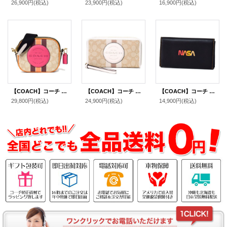
26,900円
(税込)
23,900円
(税込)
16,900円
(税込)
【COACH】コーチ ジャガード ぺブルレザー シグネチャー ミニ デンプシー ストライプ ロゴ パッチ カメラバッグ クロスボディ 斜め掛け 2way クラッチ ショルダーバッグ ライトカーキ×エレクトリックピンク（日本未発売）
【COACH】コーチ ジャガード ぺブルレザー シグネチャー デンプシー ストライプ ロゴ パッチ ラージ iPhone スマホ フォン ウォレット リストレット 財布 ライトカーキチャーク〔日本未発売〕
【COACH】コーチ メンズ グラブタンレザー NASA ロゴ スペースモチーフ 二つ折り 手帳型 iPhone スマホ フォンウォレット ブラック（日本未発売）
29,800円
(税込)
24,900円
(税込)
14,900円
(税込)