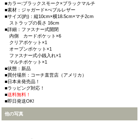
■カラー:ブラックスモーク×ブラックマルチ
■素材：ジャガード×ぺブルレザー
■サイズ(約)：縦10cm×横18.5cm×マチ2cm
ストラップの長さ 16cm
■詳細：ファスナー式開閉
内側 カードポケット×6
クリアポケット×1
オープンポケット×1
ファスナー式小銭入れ×1
マルチポケット×1
■状態：新品
■買付場所：コーチ直営店（アメリカ）
■日本未発売品！
■ラッピング対応！
■
送料無料！
■即日発送OK!
他の写真