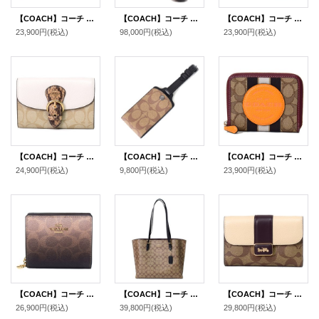
【COACH】コーチ ジャガード レザー シグネチャー ロゴ スモール ジップ アラウンド ウォレット 二つ折り 財布 カーキ×サドルマルチ〔日本未発売〕
【COACH】コーチ コーティングキャンバス ぺブルレザー スムースレザー シグネチャー ベアー ビンテージ ローズ バラ 花柄 フラワー フローラル プリント コレクティブル ぬいぐるみ カーキ×ピンク〔日本未発売〕
【COACH】コーチ コーティングキャンバス スムースレザー シグネチャー ロゴチャーム スナップ ウォレット 二つ折り 財布 カーキレッドウッド（日本未発売）
23,900円
(税込)
98,000円
(税込)
23,900円
(税込)
【COACH】コーチ コーティングキャンバス レザー シグネチャー スネーク パイソン クリオ ミディアム ウォレット 二つ折り財布 ライトカーキチャークマルチ（日本未発売）
【COACH】コーチ コーティングキャンバス カーフレザー シグネチャー ラゲージ ネーム タグ キーホルダー カーキ〔日本未発売〕
【COACH】コーチ ジャガード ペブルレザー シグネチャー デンプシー ストライプ ロゴ パッチ スモール ジップ アラウンド ウォレット 二つ折り 財布 カーキ×サンビームマルチ〔日本未発売〕
24,900円
(税込)
9,800円
(税込)
23,900円
(税込)
【COACH】コーチ 財布 二つ折り グラデーション コーティングキャンバス レザー シグネチャー ロゴ チャーム スナップ ウォレット 財布 ブラウン（日本未発売）
【COACH】コーチ コーティングキャンバス スムースレザー シグネチャー モリー トートバッグ カーキ×ブラック〔日本未発売〕
【COACH】コーチ コーティングキャンバス レザー シグネチャー グレース ミディアム ウォレット フラップ 二つ折り財布 ライトカーキチャークマルチ（日本未発売）
26,900円
(税込)
39,800円
(税込)
29,800円
(税込)