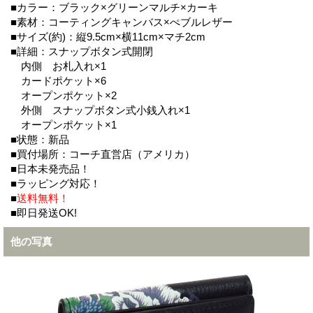
■カラー：ブラック×グリーンマルチ×カーキ
■素材：コーティングキャンバス×ぺブルレザー
■サイズ(約)：縦9.5cm×横11cm×マチ2cm
■詳細：スナップボタン式開閉
内側 お札入れ×1
カードポケット×6
オープンポケット×2
外側 スナップボタン式小銭入れ×1
オープンポケット×1
■状態：新品
■買付場所：コーチ直営店（アメリカ）
■日本未発売品！
■ラッピング対応！
■
送料無料！
■即日発送OK!
他の写真