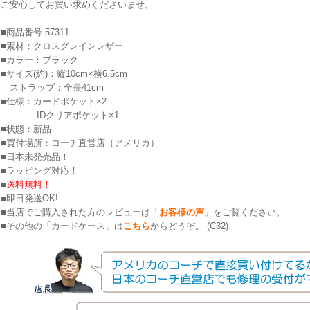
ご安心してお買い求めくださいませ。
■商品番号 57311
■素材：クロスグレインレザー
■カラー：ブラック
■サイズ(約)：縦10cm×横6.5cm
ストラップ：全長41cm
■仕様：カードポケット×2
IDクリアポケット×1
■状態：新品
■買付場所：コーチ直営店（アメリカ）
■日本未発売品！
■ラッピング対応！
■
送料無料！
■即日発送OK!
■当店でご購入された方のレビューは「
お客様の声
」をご覧ください。
■その他の「カードケース」は
こちら
からどうぞ。 (C32)