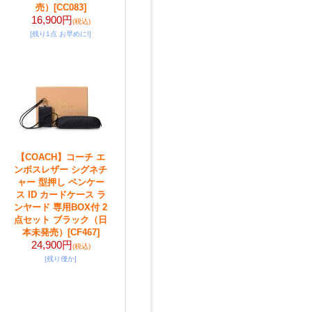
売）
[CC083]
16,900円
(税込)
[残り1点 お早めに!]
【COACH】コーチ エ
ンボスレザー シグネチ
ャー 型押し ペンケー
ス ID カードケース ラ
ンヤード 専用BOX付 2
点セット ブラック（日
本未発売）
[CF467]
24,900円
(税込)
[残り僅か]