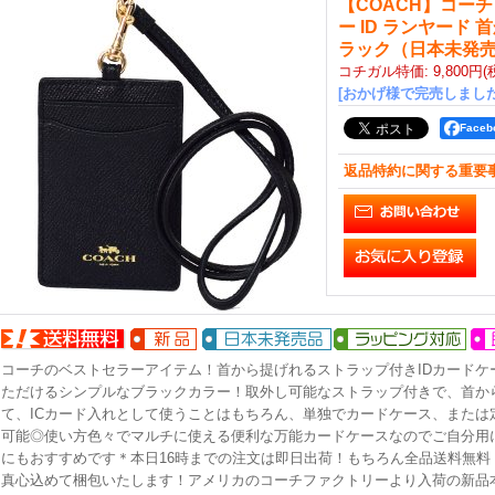
【COACH】コー
ー ID ランヤード 
ラック（日本未発
コチガル特価
:
9,800円
(
[おかげ様で完売しました
Face
返品特約に関する重要
コーチのベストセラーアイテム！首から提げれるストラップ付きIDカードケ
ただけるシンプルなブラックカラー！取外し可能なストラップ付きで、首か
て、ICカード入れとして使うことはもちろん、単独でカードケース、または
可能◎使い方色々でマルチに使える便利な万能カードケースなのでご自分用
にもおすすめです＊本日16時までの注文は即日出荷！もちろん全品送料無料
真心込めて梱包いたします！アメリカのコーチファクトリーより入荷の新品