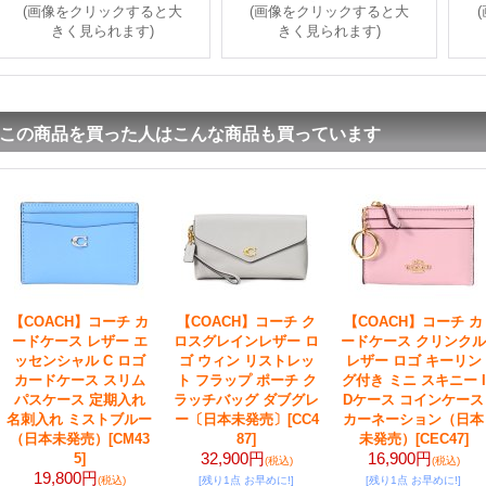
(画像をクリックすると大
(画像をクリックすると大
きく見られます)
きく見られます)
この商品を買った人はこんな商品も買っています
【COACH】コーチ カ
【COACH】コーチ ク
【COACH】コーチ カ
ードケース レザー エ
ロスグレインレザー ロ
ードケース クリンクル
ッセンシャル C ロゴ
ゴ ウィン リストレッ
レザー ロゴ キーリン
カードケース スリム
ト フラップ ポーチ ク
グ付き ミニ スキニー I
パスケース 定期入れ
ラッチバッグ ダブグレ
Dケース コインケース
名刺入れ ミストブルー
ー〔日本未発売〕
[CC4
カーネーション（日本
（日本未発売）
[CM43
87]
未発売）
[CEC47]
32,900円
16,900円
5]
(税込)
(税込)
19,800円
(税込)
[残り1点 お早めに!]
[残り1点 お早めに!]