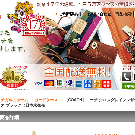
ご利用案内
｜
お問い合わせ
商品検索
:
コチガルのホーム
｜
カードケース
｜
【COACH】コーチ クロスグレインレザー
ース ブラック（日本未発売）
商品詳細