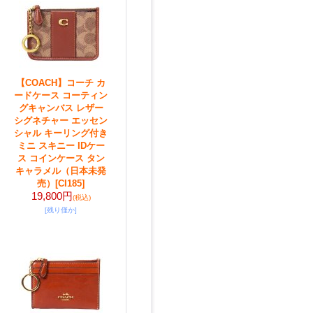
【COACH】コーチ カ
ードケース コーティン
グキャンバス レザー
シグネチャー エッセン
シャル キーリング付き
ミニ スキニー IDケー
ス コインケース タン
キャラメル（日本未発
売）
[CI185]
19,800円
(税込)
[残り僅か]