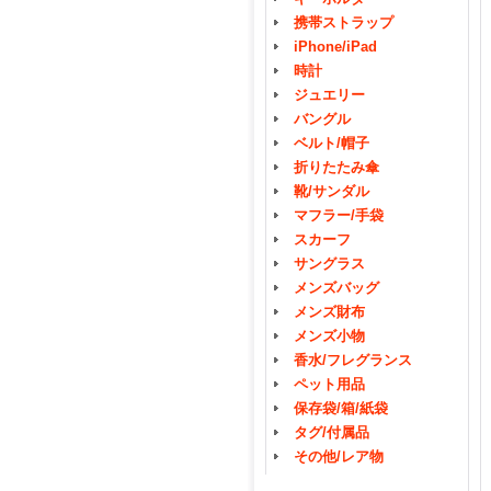
携帯ストラップ
iPhone/iPad
時計
ジュエリー
バングル
ベルト/帽子
折りたたみ傘
靴/サンダル
マフラー/手袋
スカーフ
サングラス
メンズバッグ
メンズ財布
メンズ小物
香水/フレグランス
ペット用品
保存袋/箱/紙袋
タグ/付属品
その他/レア物