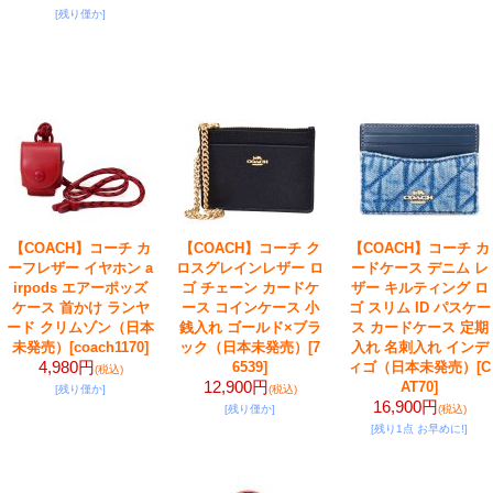
[残り僅か]
【COACH】コーチ カ
【COACH】コーチ ク
【COACH】コーチ カ
ーフレザー イヤホン a
ロスグレインレザー ロ
ードケース デニム レ
irpods エアーポッズ
ゴ チェーン カードケ
ザー キルティング ロ
ケース 首かけ ランヤ
ース コインケース 小
ゴ スリム ID パスケー
ード クリムゾン（日本
銭入れ ゴールド×ブラ
ス カードケース 定期
未発売）
[coach1170]
ック（日本未発売）
[7
入れ 名刺入れ インデ
4,980円
6539]
ィゴ（日本未発売）
[C
(税込)
12,900円
AT70]
[残り僅か]
(税込)
16,900円
[残り僅か]
(税込)
[残り1点 お早めに!]