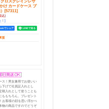
チ クロスグレインレザ
首かけ カードケース ブ
売）
[
57311
]
税込)
！]
bookでシェア
事項
ース！男女兼用でお使いい
ら下げて社員証入れとし
定期入れとして使うことも
にももちろん、プレゼント
！お客様の顔を思い浮かべ
本物の商品ですのでどうぞ