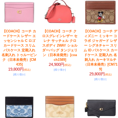
【COACH】コーチ カ
【COACH】コーチ ク
【COACH】コーチ デ
ードケース レザー エ
ロスグレインレザー セ
ィズニー ミッキー コ
ッセンシャル C ロゴ
レナ サッチェル クロ
ラボ ジャガード レザ
カードケース スリム
スボディ 2WAY ショル
ー シグネチャー スリ
パスケース 定期入れ
ダーバッグ タンジェリ
ム ID パスケース カー
名刺入れ トゥルーピン
ン（日本未発売）
[coa
ドケース 定期入れ 名
ク（日本未発売）
[CM
ch1589]
刺入れ カーキマルチ
24,900円
435]
（日本未発売）
[CM71
(税込)
19,800円
9]
(税込)
[残り僅か]
29,800円
[残り僅か]
(税込)
[残り僅か]