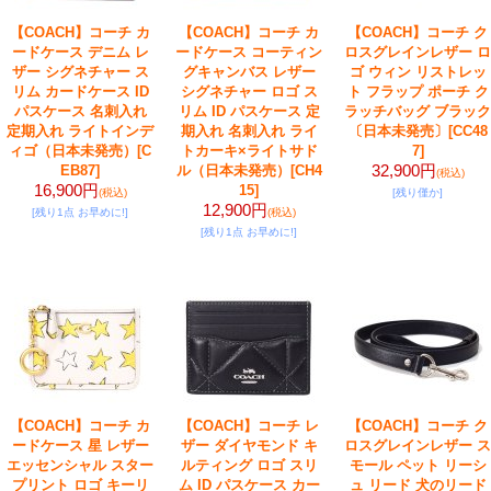
【COACH】コーチ カ
【COACH】コーチ カ
【COACH】コーチ ク
ードケース デニム レ
ードケース コーティン
ロスグレインレザー ロ
ザー シグネチャー ス
グキャンバス レザー
ゴ ウィン リストレッ
リム カードケース ID
シグネチャー ロゴ ス
ト フラップ ポーチ ク
パスケース 名刺入れ
リム ID パスケース 定
ラッチバッグ ブラック
定期入れ ライトインデ
期入れ 名刺入れ ライ
〔日本未発売〕
[CC48
ィゴ（日本未発売）
[C
トカーキ×ライトサド
7]
32,900円
EB87]
ル（日本未発売）
[CH4
(税込)
16,900円
15]
(税込)
[残り僅か]
12,900円
[残り1点 お早めに!]
(税込)
[残り1点 お早めに!]
【COACH】コーチ カ
【COACH】コーチ レ
【COACH】コーチ ク
ードケース 星 レザー
ザー ダイヤモンド キ
ロスグレインレザー ス
エッセンシャル スター
ルティング ロゴ スリ
モール ペット リーシ
プリント ロゴ キーリ
ム ID パスケース カー
ュ リード 犬のリード