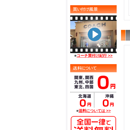
■
コーチ買付け紀行 >>
■
送料については >>