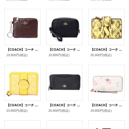
【COACH】コーチ 財布 シャイニー スムースレザー ロゴ キーリング チャーム付き スモール コーナー ジップ ウォレット 財布 メイプル〔日本未発売〕
【COACH】コーチ ポーチ ペブルレザー スクエア ポーチ ミニ ジップ リストレット 小物入れ ポーチ ブラック〔日本未発売〕
【COACH】コーチ 財布 パイソン スネー エンボスドレザーク アニマル ロゴ ミディアム コーナー ジップ ウォレット 二つ折り財布 イエロー（日本未発売）
19,800円
(税込)
19,800円
(税込)
26,900円
(税込)
【COACH】コーチ ジャガード ペブルレザー シグネチャー デンプシー ロゴ スモール ジップ アラウンド ウォレット 二つ折り 財布 レトロイエロー〔日本未発売〕
【COACH】コーチ ラグジュアリー クロスグレーン レザー アコーディオン ジップ アラウンド 長財布 ブラック2（日本未発売）
【COACH】コーチ PVC レザー スワン 白鳥 ハクチョウ リストレット ロング ジップ アラウンド 長財布 チャークマルチ（日本未発売）
23,900円
(税込)
26,900円
(税込)
29,800円
(税込)