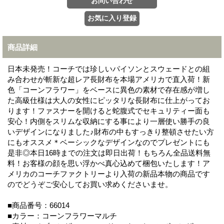
商品詳細
日本未発売！コーチでは珍しいパイソンとスウェードとの組
み合わせが斬新な超レア長財布を本場アメリカで直入荷！新
色「コーンフラワー」をベースに異色の素材で存在感が増し
た高級仕様は大人の女性にピッタリな長財布に仕上がってお
ります！ファスナーを開けると蛇腹式でセキュリティー面も
安心！内側をスリムな収納にする事により一層使い勝手の良
いデザインになりました♪財布の中もすっきり整頓させたい方
にもオススメ＊ベーシックなデザインなのでプレゼントにも
是非◎本日16時までの注文は即日出荷！もちろん全品送料無
料！お客様の顔を思い浮かべ真心込めて梱包いたします！ア
メリカのコーチファクトリーより入荷の新品本物の商品です
のでどうぞご安心してお買い求めくださいませ。
■商品番号：66014
■カラー：コーンフラワーマルチ