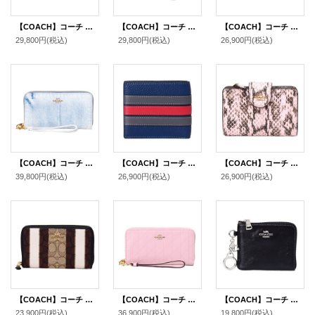
【COACH】コーチ コーティングキャンバス スムースレザー シグネチャー リストレット ロング ジップ アラウンド 長財布 カーキ×ブラック（日本未発売）
【COACH】コーチ 長財布 コーティングキャンバス レザー シグネチャー リストレット ロング ジップ アラウンド 長財布 タン×ブラウン（日本未発売）
【COACH】コーチ 財布 ぺブルレザー ロゴ ミディアム コーナー ジップ ウォレット 二つ折り財布 ダークストーン（日本未発売）
29,800円
(税込)
29,800円
(税込)
26,900円
(税込)
【COACH】コーチ 長財布 デニム レザー ロゴ リストレット ロング ジップ アラウンド 長財布 ライトインディゴ（日本未発売）
【COACH】コーチ 財布 メンズ レザー ストライプ バーシティ ID ビル コンパクト ウォレット 二つ折り財布 ディープブルーマルチ（日本未発売）
【COACH】コーチ 財布 パイソン スネークレザー エンボスドアニマル ロゴ ミディアム コーナー ジップ ウォレット 二つ折り財布 ピンク（日本未発売）
39,800円
(税込)
26,900円
(税込)
26,900円
(税込)
【COACH】コーチ ジャガード スムースレザー シグネチャー ミディアム ストライプ ジップ アラウンド 二つ折り 財布 カーキブラックマルチ〔日本未発売〕
【COACH】コーチ 長財布 キルティング シャイニー スムースレザー ロゴ リストレット ロング ジップ アラウンド 長財布 カーネーション（日本未発売）
【COACH】コーチ 財布 シャイニー スムースレザー ロゴ キーリング チャーム付き スモール コーナー ジップ ウォレット 財布 ブラック〔日本未発売〕
23,900円
(税込)
36,900円
(税込)
19,800円
(税込)