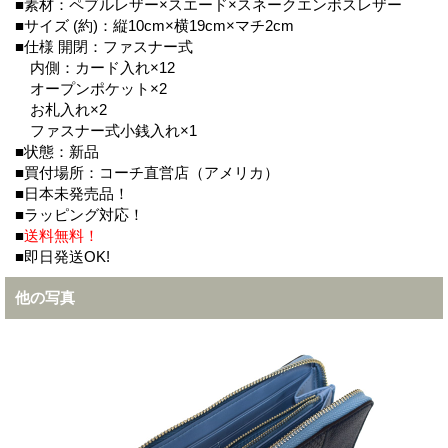
■素材：ペブルレザー×スエード×スネークエンボスレザー
■サイズ (約)：縦10cm×横19cm×マチ2cm
■仕様 開閉：ファスナー式
内側：カード入れ×12
オープンポケット×2
お札入れ×2
ファスナー式小銭入れ×1
■状態：新品
■買付場所：コーチ直営店（アメリカ）
■日本未発売品！
■ラッピング対応！
■
送料無料！
■即日発送OK!
他の写真