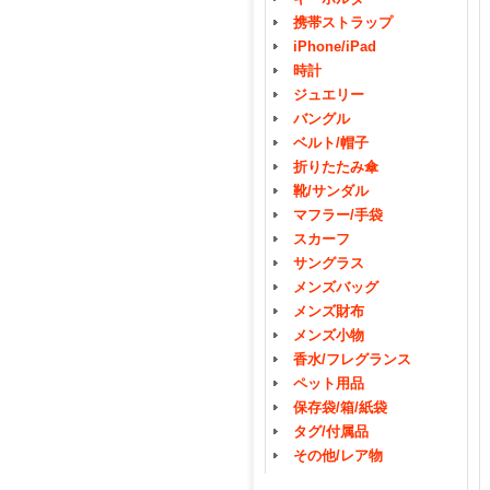
携帯ストラップ
iPhone/iPad
時計
ジュエリー
バングル
ベルト/帽子
折りたたみ傘
靴/サンダル
マフラー/手袋
スカーフ
サングラス
メンズバッグ
メンズ財布
メンズ小物
香水/フレグランス
ペット用品
保存袋/箱/紙袋
タグ/付属品
その他/レア物