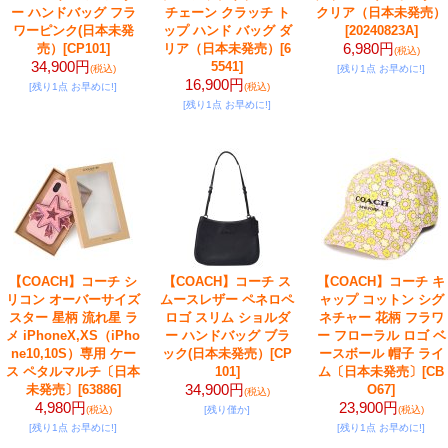
ー ハンドバッグ フラ
チェーン クラッチ ト
クリア（日本未発売）
ワーピンク(日本未発
ップ ハンド バッグ ダ
[20240823A]
6,980円
売）
[CP101]
リア（日本未発売）
[6
(税込)
34,900円
5541]
(税込)
[残り1点 お早めに!]
16,900円
[残り1点 お早めに!]
(税込)
[残り1点 お早めに!]
【COACH】コーチ シ
【COACH】コーチ ス
【COACH】コーチ キ
リコン オーバーサイズ
ムースレザー ペネロペ
ャップ コットン シグ
スター 星柄 流れ星 ラ
ロゴ スリム ショルダ
ネチャー 花柄 フラワ
メ iPhoneX,XS（iPho
ー ハンドバッグ ブラ
ー フローラル ロゴ ベ
ne10,10S）専用 ケー
ック(日本未発売）
[CP
ースボール 帽子 ライ
ス ペタルマルチ〔日本
101]
ム〔日本未発売〕
[CB
34,900円
未発売〕
[63886]
O67]
(税込)
4,980円
23,900円
(税込)
[残り僅か]
(税込)
[残り1点 お早めに!]
[残り1点 お早めに!]