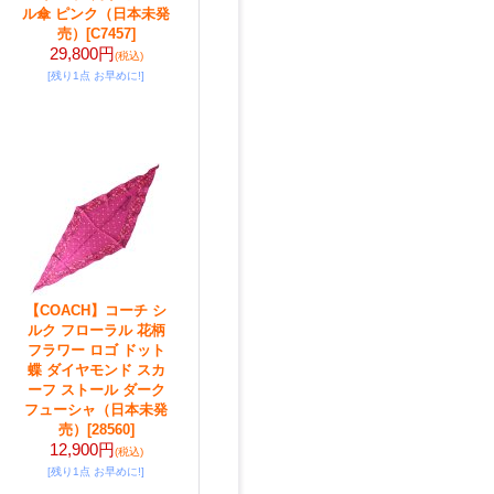
ル傘 ピンク（日本未発
売）
[C7457]
29,800円
(税込)
[残り1点 お早めに!]
【COACH】コーチ シ
ルク フローラル 花柄
フラワー ロゴ ドット
蝶 ダイヤモンド スカ
ーフ ストール ダーク
フューシャ（日本未発
売）
[28560]
12,900円
(税込)
[残り1点 お早めに!]