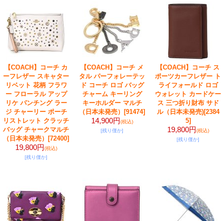
【COACH】コーチ カ
【COACH】コーチ メ
【COACH】コーチ ス
ーフレザー スキャター
タル パーフォレーテッ
ポーツカーフレザー ト
リベット 花柄 フラワ
ド コーチ ロゴ バッグ
ライフォールド ロゴ
ー フローラル アップ
チャーム キーリング
ウォレット カードケー
リケ パンチング ラー
キーホルダー マルチ
ス 三つ折り財布 サド
ジ チャーリー ポーチ
（日本未発売）
[91474]
ル（日本未発売)
[2384
14,900円
リストレット クラッチ
5]
(税込)
19,800円
バッグ チャークマルチ
[残り僅か]
(税込)
（日本未発売）
[72400]
[残り僅か]
19,800円
(税込)
[残り僅か]