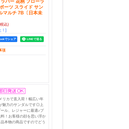
 ラバー 花柄 フローラ
スポーツ スライド サン
ルマルチ 7B〔日本未
(税込)
！]
bookでシェア
事項
メリカで直入荷！幅広い年
が魅力のサンダルです◎上
ール、レジャーに最適♪プ
無料！お客様の顔を思い浮か
新品本物の商品ですのでどう