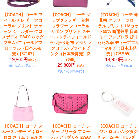
【COACH】コーチ フ
【COACH】コーチ グ
【COACH】コーチ 傘
ィールド レザー フロ
ラブタンレザー 花柄
花柄 フラワー フロー
ーラル プリント チェ
フラワー フローラル
ラル プリント UVカッ
ーン ショルダー クロ
リボン プリント スモ
ト99% 晴雨兼用 日傘
スボディ 2WAY バッグ
ール トライフォールド
ミニ アンブレラ 折り
プラム×フィールドフ
三つ折り財布 メタリッ
たたみ傘 ディープブル
ローラル（日本未発
クローズ×ブライトピ
ーマルチ（日本未発
売）
[37163]
ンク（日本未発売）
[2
売）
[CBM55]
19,800円
14,900円
7098]
(税込)
(税込)
29,800円
[残り1点 お早めに!]
(税込)
[残り1点 お早めに!]
[残り1点 お早めに!]
【COACH】コーチ ス
【COACH】コーチ レ
【COACH】コーチ レ
ムースレザー ペネロペ
ザー ノリータ フロー
ジン ロゴ ハングタグ
ロゴ スリム ショルダ
ラル アップリケ 2WAY
チャーム キーホルダー