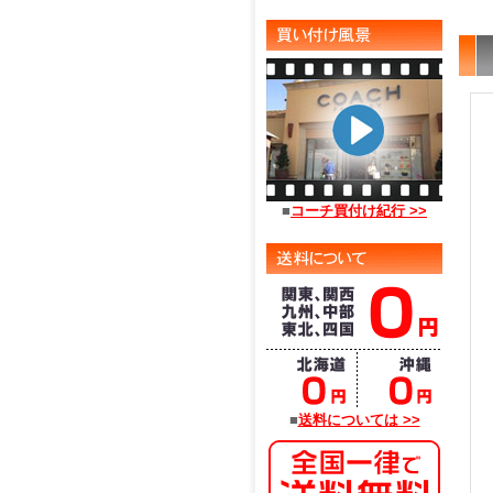
■
コーチ買付け紀行 >>
■
送料については >>