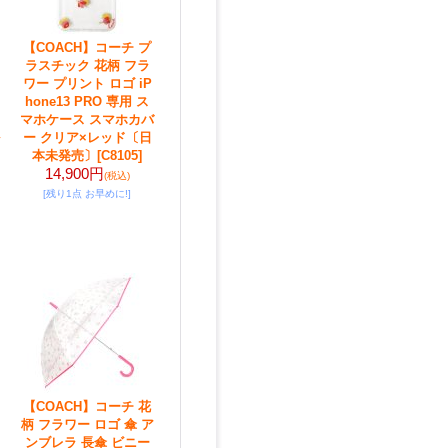
【COACH】コーチ プ
ラスチック 花柄 フラ
ワー プリント ロゴ iP
hone13 PRO 専用 ス
マホケース スマホカバ
ー クリア×レッド〔日
本未発売〕
[C8105]
14,900円
(税込)
[残り1点 お早めに!]
【COACH】コーチ 花
柄 フラワー ロゴ 傘 ア
ンブレラ 長傘 ビニー