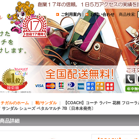
ご利用案内
｜
お問い合わせ
商品検索
:
コチガルのホーム
｜
靴/サンダル
｜
【COACH】コーチ ラバー 花柄 フローラ
ド サンダル シューズ ペタルマルチ 7B〔日本未発売〕
商品詳細