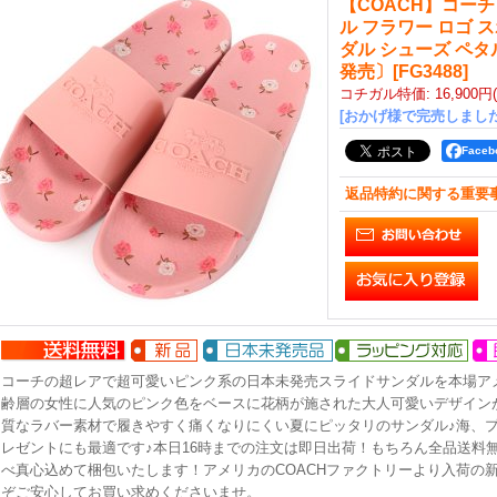
【COACH】コーチ
ル フラワー ロゴ 
ダル シューズ ペタ
発売〕
[
FG3488
]
コチガル特価
:
16,900円
[おかげ様で完売しました
Face
返品特約に関する重要
コーチの超レアで超可愛いピンク系の日本未発売スライドサンダルを本場ア
齢層の女性に人気のピンク色をベースに花柄が施された大人可愛いデザイン
質なラバー素材で履きやすく痛くなりにくい夏にピッタリのサンダル♪海、プ
レゼントにも最適です♪本日16時までの注文は即日出荷！もちろん全品送料
べ真心込めて梱包いたします！アメリカのCOACHファクトリーより入荷の
ぞご安心してお買い求めくださいませ。