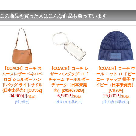
この商品を買った人はこんな商品も買っています
【COACH】コーチ ス
【COACH】コーチ レ
【COACH】コーチ ウ
ムースレザー ペネロペ
ザー ハングタグ ロゴ
ール ニット ロゴ ビー
ロゴ ショルダー ハン
チャーム キーホルダー
ニー キャップ 帽子 ネ
ドバッグ ライトサドル
チャーク（日本未発
イビー（日本未発売）
(日本未発売）
[CO952]
売）
[20240702G]
[CK704]
34,900円
6,980円
19,800円
(税込)
(税込)
(税込)
[残り僅か]
[残り1点 お早めに!]
[残り1点 お早めに!]