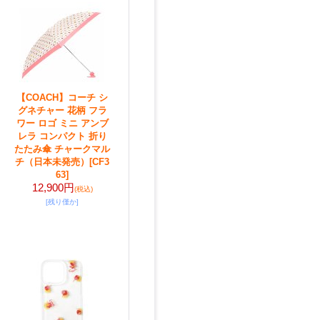
【COACH】コーチ シ
グネチャー 花柄 フラ
ワー ロゴ ミニ アンブ
レラ コンパクト 折り
たたみ傘 チャークマル
チ（日本未発売）
[CF3
63]
12,900円
(税込)
[残り僅か]