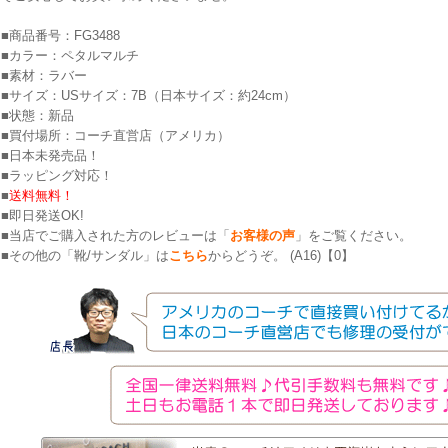
■商品番号：FG3488
■カラー：ペタルマルチ
■素材：ラバー
■サイズ：USサイズ：7B（日本サイズ：約24cm）
■状態：新品
■買付場所：コーチ直営店（アメリカ）
■日本未発売品！
■ラッピング対応！
■
送料無料！
■即日発送OK!
■当店でご購入された方のレビューは「
お客様の声
」をご覧ください。
■その他の「靴/サンダル」は
こちら
からどうぞ。 (A16)【0】