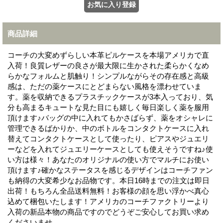
商品詳細
コーチの大変めずらしい本革ピルケースを本場アメリカで直
入荷！良質レザーの良さが最大限に生かされた柔らかくなめ
らかなフォルムと肌触り！シンプルながらその存在感と高級
感は、ただの薬ケースにとどまらない風格を漂わせていま
す。薬を収納できるプラスチックケースが3本入っており、気
分も高まるキュートな見た目にも嬉しく毎日楽しく薬を服用
頂けます♪バッグの中に入れてもかさばらず、薬をオシャレに
管理できるばかりか、中のボトルをコンタクトケースに入れ
替えてコンタクトケースとして使ったり、ピアスやジュエリ
ーなどを入れてジュエリーケースとしても使えそうですね♪使
い方は様々！あなたのオリジナルの使い方でマルチにお使い
頂けます♪確かなステータスを感じるデザインはコーチファン
も納得の大変希少なお品物です。本日16時までの注文は即日
出荷！もちろん全品送料無料！お客様の顔を思い浮かべ真心
込めて梱包いたします！アメリカのコーチファクトリーより
入荷の新品本物の商品ですのでどうぞご安心してお買い求め
くださいませ。