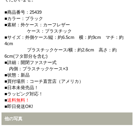
■商品番号：25439
■カラー：ブラック
■素材：外ケース：カーフレザー
ケース：プラスチック
■サイズ：外側ケース/縦：約6.5cm 横：約9cm マチ：約
4cm
プラスチックケース/横：約2.6cm 高さ：約
6cm(フタ部分を含む)
■詳細：開閉ファスナー式
内側：プラスチックケース×3
■状態：新品
■買付場所：コーチ直営店（アメリカ）
■日本未発売品！
■ラッピング対応！
■
送料無料！
■即日発送OK!
他の写真