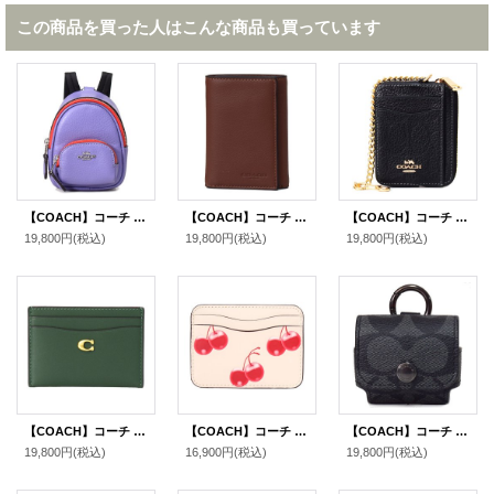
この商品を買った人はこんな商品も買っています
【COACH】コーチ ペブルレザー リュックサック モチーフ ミニ ポーチ 小物入れ キーホルダー バッグチャーム ライトバイオレット（日本未発売）
【COACH】コーチ スポーツカーフレザー トライフォールド ロゴ ウォレット カードケース 三つ折り財布 サドル（日本未発売)
【COACH】コーチ コインケース ぺブルレザー シグネチャー 型押し チェーン ジップ カードケース カードポーチ 定期入れ 名刺入れ 小銭入れ ブラック（日本未発売）
19,800円
(税込)
19,800円
(税込)
19,800円
(税込)
【COACH】コーチ カードケース レザー エッセンシャル C ロゴ カードケース スリム パスケース 定期入れ 名刺入れ ハンターグリーン（日本未発売）
【COACH】コーチ カードケース Coachtopia さくらんぼ レザー チェリー ロゴ スリム パスケース カードケース 定期入れ 名刺入れ マルチ（日本未発売）
【COACH】コーチ コーティングキャンバス カーフレザー シグネチャー イヤホン airpods pro エアーポッズプロ ケース バッグチャーム キーホルダー チャコール（日本未発売）
19,800円
(税込)
16,900円
(税込)
19,800円
(税込)