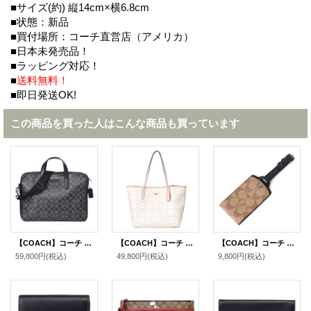
■サイズ(約) 縦14cm×横6.8cm
■状態：新品
■買付場所：コーチ直営店（アメリカ）
■日本未発売品！
■ラッピング対応！
■
送料無料！
■即日発送OK!
この商品を買った人はこんな商品も買っています
【COACH】コーチ コーティングキャンバス レザー メンズ シグネチャー スリム 2WAY ビジネス ブリーフ ショルダーバッグ チャコール×ブラック〔日本未発売〕
【COACH】コーチ バッグ トート コーティングキャンバス レザー シグネチャー ロゴ シティ トートバッグ チャーク×ピンク〔日本未発売〕
【COACH】コーチ コーティングキャンバス カーフレザー シグネチャー ラゲージ ネーム タグ キーホルダー カーキ〔日本未発売〕
59,800円
(税込)
49,800円
(税込)
9,800円
(税込)