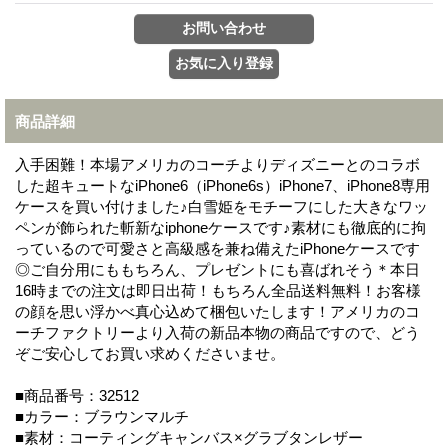
商品詳細
入手困難！本場アメリカのコーチよりディズニーとのコラボ
した超キュートなiPhone6（iPhone6s）iPhone7、iPhone8専用
ケースを買い付けました♪白雪姫をモチーフにした大きなワッ
ペンが飾られた斬新なiphoneケースです♪素材にも徹底的に拘
っているので可愛さと高級感を兼ね備えたiPhoneケースです
◎ご自分用にももちろん、プレゼントにも喜ばれそう＊本日
16時までの注文は即日出荷！もちろん全品送料無料！お客様
の顔を思い浮かべ真心込めて梱包いたします！アメリカのコ
ーチファクトリーより入荷の新品本物の商品ですので、どう
ぞご安心してお買い求めくださいませ。
■商品番号：32512
■カラー：ブラウンマルチ
■素材：コーティングキャンバス×グラブタンレザー