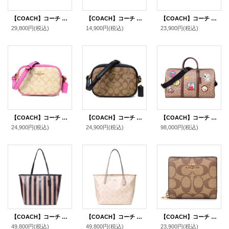
【COACH】コーチ コーティングキャンバス レザー シグネチャー グレース ミディアム ウォレット フラップ 二つ折り財布 ブラウンブラックマルチ（日本未発売）
【COACH】コーチ コーティングキャンバス レザー シグネチャー ジップ カードケース コインケース 小銭入れ チャーク×ブラックマルチ〔日本未発売〕
【COACH】コーチ コーティングキャンバス シグネチャー5連 リング スマートキー対応 キーケース カーキ×サドル2（日本未発売）
29,800円
(税込)
14,900円
(税込)
23,900円
(税込)
【COACH】コーチ コーティングキャンバス レザー シグネチャー ミニ カメラバッグ クロスボディー ショルダーバッグ ライトカーキ×ペチュニア（日本未発売）
【COACH】コーチ コーティングキャンバス レザー シグネチャー ミニ カメラバッグ クロスボディー ショルダーバッグ カーキ×ブラック（日本未発売）
【COACH】コーチ スヌーピー バッグ ピーナッツ コラボ ボストンバッグ コーティングキャンバス レザー シグネチャー ベンチュラー ワッペン パッチ 2way ショルダー ボストンバッグ タンマルチ〔日本未発売〕
24,900円
(税込)
24,900円
(税込)
98,000円
(税込)
【COACH】コーチ バッグ コーティングキャンバス レザー シグネチャー ストライプ ロゴ シティ トートバッグ ウォルナット×タン〔日本未発売〕
【COACH】コーチ バッグ トート コーティングキャンバス レザー シグネチャー ロゴ ラージ シティ トートバッグ サンド×トープ〔日本未発売〕
【COACH】コーチ コーティングキャンバス スムースレザー シグネチャー ロゴチャーム スナップ ウォレット 二つ折り 財布 カーキレッドウッド（日本未発売）
49,800円
(税込)
49,800円
(税込)
23,900円
(税込)