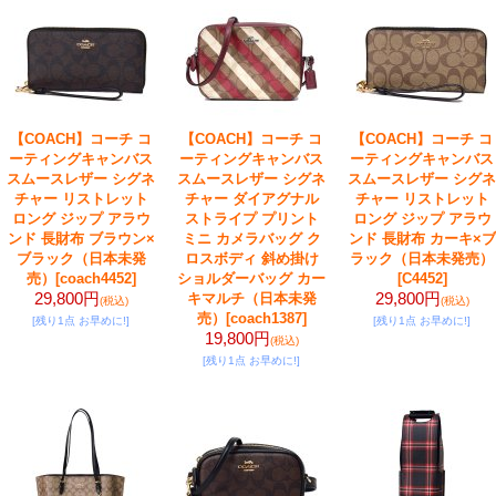
【COACH】コーチ コ
【COACH】コーチ コ
【COACH】コーチ コ
ーティングキャンバス
ーティングキャンバス
ーティングキャンバス
スムースレザー シグネ
スムースレザー シグネ
スムースレザー シグネ
チャー リストレット
チャー ダイアグナル
チャー リストレット
ロング ジップ アラウ
ストライプ プリント
ロング ジップ アラウ
ンド 長財布 ブラウン×
ミニ カメラバッグ ク
ンド 長財布 カーキ×ブ
ブラック（日本未発
ロスボディ 斜め掛け
ラック（日本未発売）
売）
[coach4452]
ショルダーバッグ カー
[C4452]
29,800円
29,800円
キマルチ（日本未発
(税込)
(税込)
売）
[coach1387]
[残り1点 お早めに!]
[残り1点 お早めに!]
19,800円
(税込)
[残り1点 お早めに!]