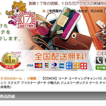
ご利用案内
｜
お問い合わせ
商品検索
:
コチガルのホーム
｜
小物類
｜
【COACH】コーチ コーティングキャンバス 
リント スクエア ファスナー ポーチ 小物入れ ジュエリーボックス ケース チ
本未発売）
商品詳細