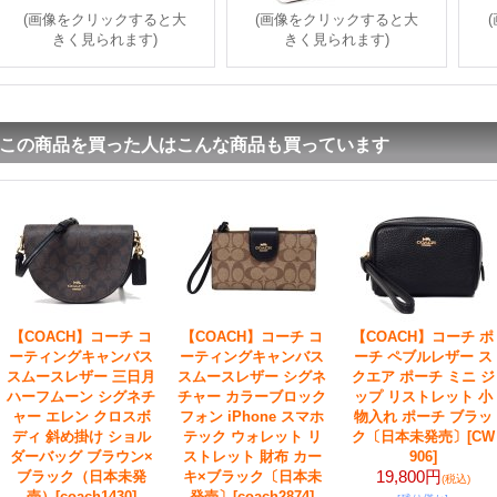
(画像をクリックすると大
(画像をクリックすると大
きく見られます)
きく見られます)
この商品を買った人はこんな商品も買っています
【COACH】コーチ コ
【COACH】コーチ コ
【COACH】コーチ ポ
ーティングキャンバス
ーティングキャンバス
ーチ ペブルレザー ス
スムースレザー 三日月
スムースレザー シグネ
クエア ポーチ ミニ ジ
ハーフムーン シグネチ
チャー カラーブロック
ップ リストレット 小
ャー エレン クロスボ
フォン iPhone スマホ
物入れ ポーチ ブラッ
ディ 斜め掛け ショル
テック ウォレット リ
ク〔日本未発売〕
[CW
ダーバッグ ブラウン×
ストレット 財布 カー
906]
19,800円
ブラック（日本未発
キ×ブラック〔日本未
(税込)
売）
[coach1430]
発売〕
[coach2874]