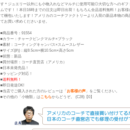
す＊ジュエリー以外にも小物入れなどマルチに使用可能◎大切な方へのギフ
ムです！！本日16時までの注文は即日出荷！もちろん全品送料無料！お客様
て梱包いたします！アメリカのコーチファクトリーより入荷の新品本物の商
てお買い求めくださいませ。
■商品番号：91554
■カラー：チャークピンクマルチ×ブラック
■素材：コーティングキャンバス×スムースレザー
■サイズ(約)：縦8.5cm×横10.5cm×高さ5cm
■状態：新品
■買付場所：コーチ直営店（アメリカ）
■日本未発売品！
■ラッピング対応！
■
送料無料！
■即日発送OK!
■当店でご購入された方のレビューは「
お客様の声
」をご覧ください。
■その他の「小物類」は
こちら
からどうぞ。 (C28)【0】