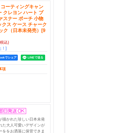
チ コーティングキャン
 クレヨン ハート プ
ァスナー ポーチ 小物
ックス ケース チャーク
ック（日本未発売）
[
9
(税込)
！]
bookでシェア
事項
が描かれた珍しい日本未発
れた大人可愛いデザインが
ーををお洒落に保管できま