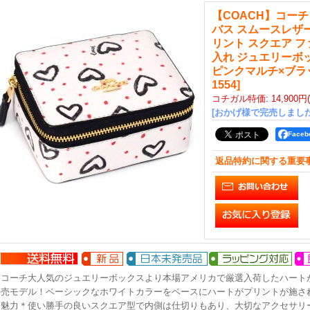
【COACH】コー
バス スムースレザー
リント スクエア フ
入れ ジュエリーボ
ピンクマルチ×ブラ
1554
]
コチガル特価
:
14,900円
[おかげ様で完売しました
Face
返品特約に関する重要
コーチ大人気のジュエリーボックスより本場アメリカで厳選入荷したハート
売モデル！ベーシックなホワイトカラーをベースにハートがプリントが施さ
魅力＊使い勝手の良いスクエア型で内側は仕切りもあり、大切なアクセサリ