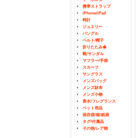
携帯ストラップ
iPhone/iPad
時計
ジュエリー
バングル
ベルト/帽子
折りたたみ傘
靴/サンダル
マフラー/手袋
スカーフ
サングラス
メンズバッグ
メンズ財布
メンズ小物
香水/フレグランス
ペット用品
保存袋/箱/紙袋
タグ/付属品
その他/レア物