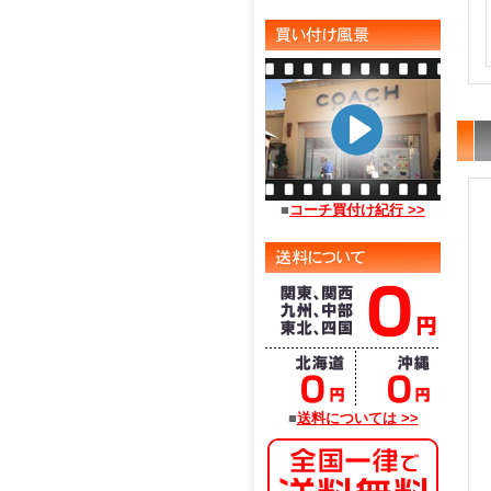
■
コーチ買付け紀行 >>
■
送料については >>