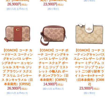
[残り僅か]
26,900円
23,900円
(税込)
(税込)
[残り1点 お早めに!]
[残り僅か]
【COACH】コーチ カ
【COACH】コーチ ポ
【COACH】コーチ コ
ードケース コーティン
ーチ コーティングキャ
ーティングキャンバス
グキャンバス レザー
ンバス レザー シグネ
スムースレザー シグネ
シグネチャー エッセン
チャー スクエア ポー
チャー ミディアム コ
シャル スモール ジッ
チ ミニ ジップ リスト
ーナー ジップ ウォレ
プ アラウンド スクエ
レット 小物入れ ポー
ット 二つ折り財布 ラ
ア スリム コインケー
チ タン×ブラウン〔日
イトカーキ×チャーク
ス タンキャラメル（日
本未発売〕
[CW907]
（日本未発売）
[C008
14,900円
本未発売）
[CR552]
2]
(税込)
26,900円
23,900円
(税込)
[残り1点 お早めに!]
(税込)
[残り1点 お早めに!]
[残り僅か]