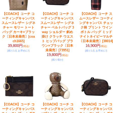
【COACH】コーチ コ
【COACH】コーチ コ
【COACH】コーチ ス
ーティングキャンバス
ーティングキャンバス
ムースレザー コーティ
スムースレザー シグネ
スムースレザー シグネ
ングキャンバス チェッ
チャー モリー トート
チャー ベルトバッグ 3
ク柄 プリント ワイン
バッグ カーキ×ブラッ
way ショルダー 斜め
ボトル バッグ ミッド
ク〔日本未発売〕
[coa
掛け クラッチ ウエス
ナイトネイビーマルチ
ch1665]
ト ヒップバッグ ブラ
〔日本未発売〕
[38014]
39,800円
16,900円
ウン×ブラック〔日本
(税込)
(税込)
未発売〕
[73951]
[残り1点 お早めに!]
[残り1点 お早めに!]
19,800円
(税込)
[残り僅か]
【COACH】コーチ コ
【COACH】コーチ コ
【COACH】コーチ コ
ーティングキャンバス
ーティングキャンバス
ーティングキャンバス