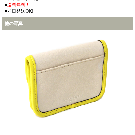
■
送料無料！
■即日発送OK!
他の写真