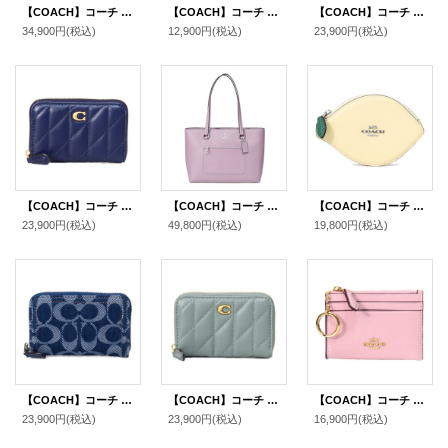
【COACH】コーチ スムースレザー ペネロペ ロゴ スリム ショルダー ハンドバッグ ブラック(日本未発売）
【COACH】コーチ コーティング レザー スタッズ スリム エンベロープ フラップ 長財布 オックスブラッド【訳あり】（日本未発売）
【COACH】コーチ カードケース レザー キルティング ピロー ロゴ スモール ジップ アラウンド スクエア スリム コインケース ダークルビー（日本未発売）
34,900円
(税込)
12,900円
(税込)
23,900円
(税込)
【COACH】コーチ カードケース レザー キルティング ピロー ロゴ スモール ジップ アラウンド スクエア スリム コインケース ダークネイビー（日本未発売）
【COACH】コーチ バッグ トート レザー ステーション ジップ トートバッグ ジャスミン〔日本未発売〕
【COACH】コーチ コインケース レザー レモン フルーツ モチーフ ジップ コインポーチ 小銭入れ ムーンライト〔日本未発売〕
23,900円
(税込)
49,800円
(税込)
19,800円
(税込)
【COACH】コーチ カードケース デニム レザー シグネチャー エッセンシャル スモール ジップ アラウンド スクエア スリム コインケース ディープブルーマルチ（日本未発売）
【COACH】コーチ カードケース レザー キルティング ピロー ロゴ スモール ジップ アラウンド スクエア スリム コインケース セージ（日本未発売）
【COACH】コーチ カードケース クリンクル レザー ロゴ キーリング付き ミニ スキニー IDケース コインケース カーネーション（日本未発売）
23,900円
(税込)
23,900円
(税込)
16,900円
(税込)