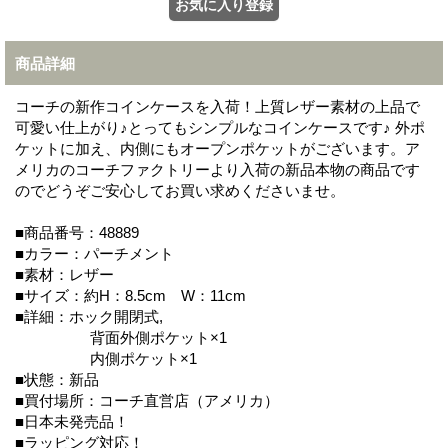
商品詳細
コーチの新作コインケースを入荷！上質レザー素材の上品で
可愛い仕上がり♪とってもシンプルなコインケースです♪ 外ポ
ケットに加え、内側にもオープンポケットがございます。ア
メリカのコーチファクトリーより入荷の新品本物の商品です
のでどうぞご安心してお買い求めくださいませ。
■商品番号：48889
■カラー：パーチメント
■素材：レザー
■サイズ：約H：8.5cm W：11cm
■詳細：ホック開閉式,
背面外側ポケット×1
内側ポケット×1
■状態：新品
■買付場所：コーチ直営店（アメリカ）
■日本未発売品！
■ラッピング対応！